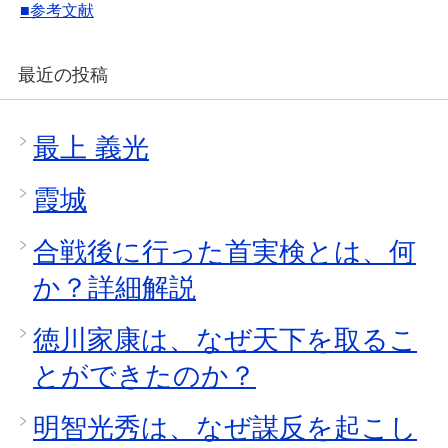
■参考文献
最近の投稿
最上 義光
霞城
合戦後に行った首実検とは、何
か？詳細解説
徳川家康は、なぜ天下を取るこ
とができたのか？
明智光秀は、なぜ謀反を起こし