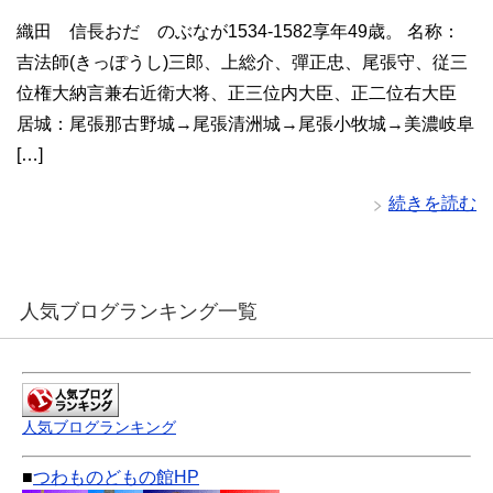
織田 信長おだ のぶなが1534-1582享年49歳。 名称：
吉法師(きっぽうし)三郎、上総介、彈正忠、尾張守、従三
位権大納言兼右近衛大将、正三位内大臣、正二位右大臣
居城：尾張那古野城→尾張清洲城→尾張小牧城→美濃岐阜
[…]
続きを読む
人気ブログランキング一覧
人気ブログランキング
■
つわものどもの館HP