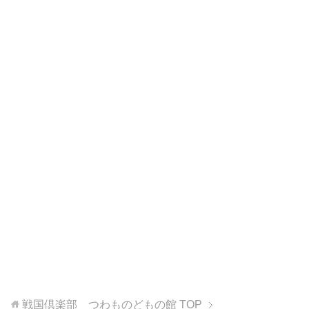
戦国倶楽部 つわものどもの館
TOP