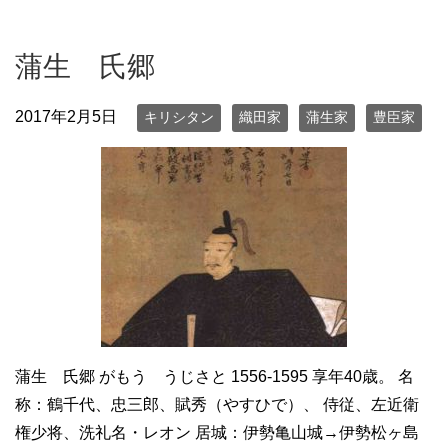
蒲生 氏郷
2017年2月5日
キリシタン
織田家
蒲生家
豊臣家
蒲生 氏郷 がもう うじさと 1556-1595 享年40歳。 名
称：鶴千代、忠三郎、賦秀（やすひで）、 侍従、左近衛
権少将、洗礼名・レオン 居城：伊勢亀山城→伊勢松ヶ島