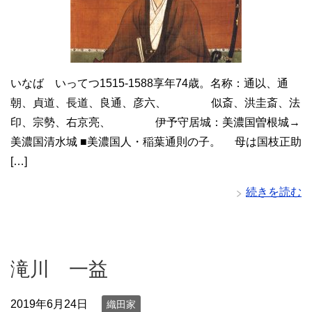
いなば いってつ1515-1588享年74歳。名称：通以、通
朝、貞道、長道、良通、彦六、 似斎、洪圭斎、法
印、宗勢、右京亮、 伊予守居城：美濃国曽根城→
美濃国清水城 ■美濃国人・稲葉通則の子。 母は国枝正助
[…]
続きを読む
滝川 一益
2019年6月24日
織田家