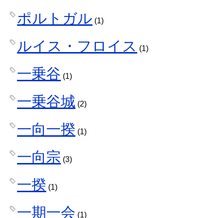
ポルトガル
(1)
ルイス・フロイス
(1)
一乗谷
(1)
一乗谷城
(2)
一向一揆
(1)
一向宗
(3)
一揆
(1)
一期一会
(1)