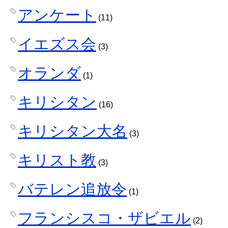
アンケート
(11)
イエズス会
(3)
オランダ
(1)
キリシタン
(16)
キリシタン大名
(3)
キリスト教
(3)
バテレン追放令
(1)
フランシスコ・ザビエル
(2)