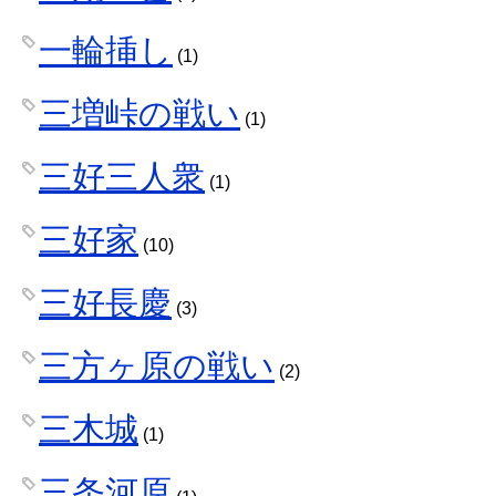
一輪挿し
(1)
三増峠の戦い
(1)
三好三人衆
(1)
三好家
(10)
三好長慶
(3)
三方ヶ原の戦い
(2)
三木城
(1)
三条河原