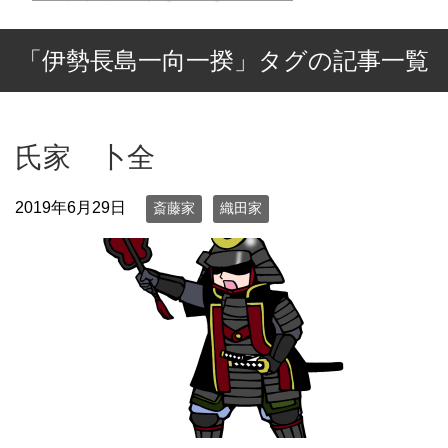
「伊勢長島一向一揆」タグの記事一覧
氏家 卜全
2019年6月29日
斎藤家
織田家