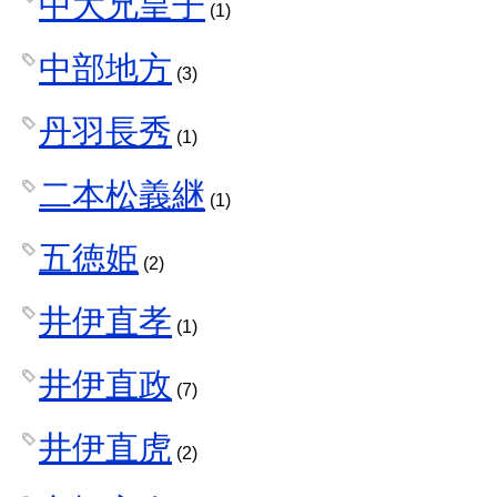
中大兄皇子
(1)
中部地方
(3)
丹羽長秀
(1)
二本松義継
(1)
五徳姫
(2)
井伊直孝
(1)
井伊直政
(7)
井伊直虎
(2)