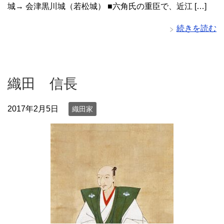
城→ 会津黒川城（若松城） ■六角氏の重臣で、近江 […]
続きを読む
織田 信長
2017年2月5日
織田家