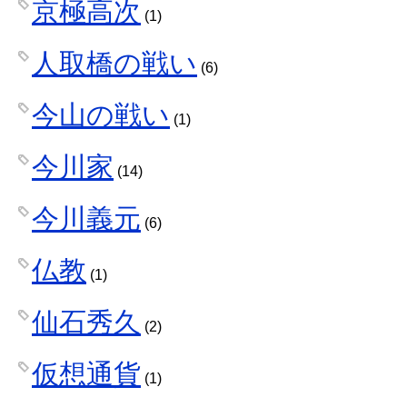
京極高次
(1)
人取橋の戦い
(6)
今山の戦い
(1)
今川家
(14)
今川義元
(6)
仏教
(1)
仙石秀久
(2)
仮想通貨
(1)