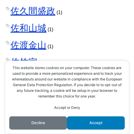
佐久間盛政
(1)
佐和山城
(1)
佐渡金山
(1)
佐竹家
(4)
This website stores cookies on your computer. These cookies are
used to provide a more personalized experience and to track your
佐竹義重
whereabouts around our website in compliance with the European
(5)
General Data Protection Regulation. If you decide to to opt-out of
any future tracking, a cookie will be setup in your browser to
侍
remember this choice for one year.
(1)
Accept or Deny
侘び寂び
(4)
Decline
Accept
供花
(1)