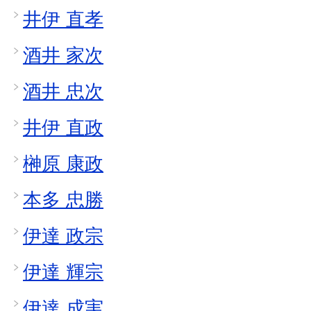
井伊 直孝
酒井 家次
酒井 忠次
井伊 直政
榊原 康政
本多 忠勝
伊達 政宗
伊達 輝宗
伊達 成実