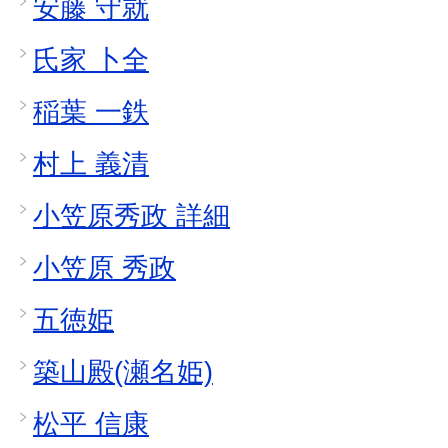
安藤 守就
氏家 卜全
稲葉 一鉄
村上 義清
小笠原秀政 詳細
小笠原 秀政
五徳姫
築山殿(瀬名姫)
松平 信康