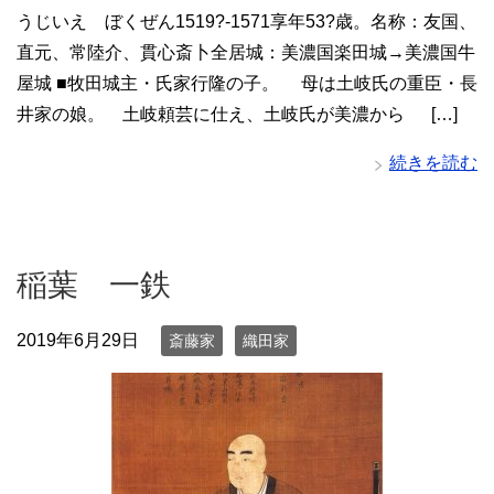
うじいえ ぼくぜん1519?-1571享年53?歳。名称：友国、
直元、常陸介、貫心斎卜全居城：美濃国楽田城→美濃国牛
屋城 ■牧田城主・氏家行隆の子。 母は土岐氏の重臣・長
井家の娘。 土岐頼芸に仕え、土岐氏が美濃から […]
続きを読む
稲葉 一鉄
2019年6月29日
斎藤家
織田家