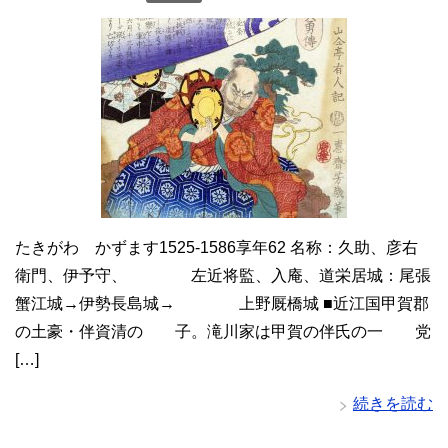
たきがわ かずます1525-1586享年62 名称：久助、彦右
衛門、伊予守、 左近将監、入庵、道栄居城：尾張
蟹江城→伊勢長島城→ 上野厩橋城 ■近江国甲賀郡
の土豪・伴資清の 子。滝川家は甲賀の伴氏の一 党
[…]
続きを読む