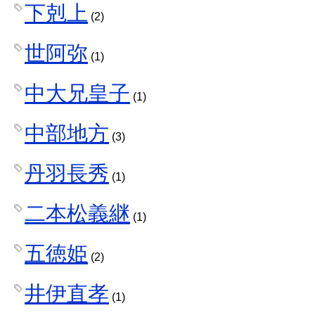
下剋上
(2)
世阿弥
(1)
中大兄皇子
(1)
中部地方
(3)
丹羽長秀
(1)
二本松義継
(1)
五徳姫
(2)
井伊直孝
(1)