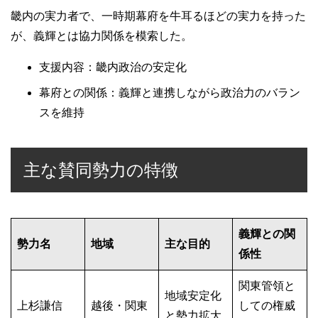
畿内の実力者で、一時期幕府を牛耳るほどの実力を持った
が、義輝とは協力関係を模索した。
支援内容：畿内政治の安定化
幕府との関係：義輝と連携しながら政治力のバラン
スを維持
主な賛同勢力の特徴
義輝との関
勢力名
地域
主な目的
係性
関東管領と
地域安定化
上杉謙信
越後・関東
しての権威
と勢力拡大