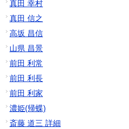
真田 幸村
真田 信之
高坂 昌信
山県 昌景
前田 利常
前田 利長
前田 利家
濃姫(帰蝶)
斎藤 道三 詳細