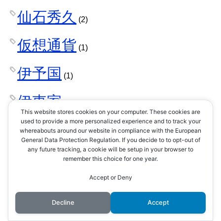
仙石秀久
(2)
仮想通貨
(1)
伊予国
(1)
伊東家
(1)
This website stores cookies on your computer. These cookies are
used to provide a more personalized experience and to track your
伊賀
whereabouts around our website in compliance with the European
(1)
General Data Protection Regulation. If you decide to to opt-out of
any future tracking, a cookie will be setup in your browser to
伊賀忍者
remember this choice for one year.
(2)
Accept or Deny
伊達家
(30)
Decline
Accept
伊達小次郎
(1)