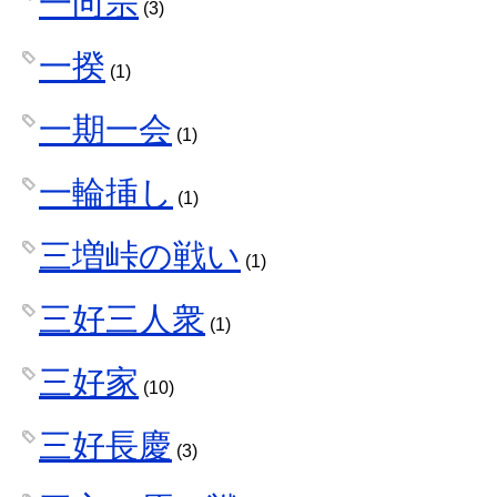
一向宗
(3)
一揆
(1)
一期一会
(1)
一輪挿し
(1)
三増峠の戦い
(1)
三好三人衆
(1)
三好家
(10)
三好長慶
(3)