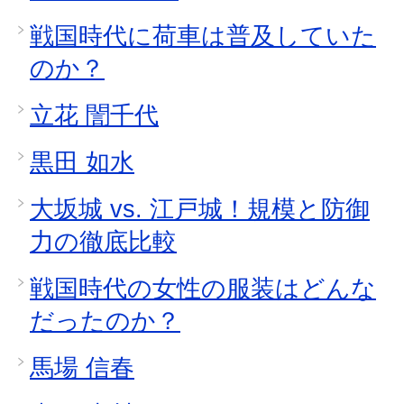
戦国時代に荷車は普及していた
のか？
立花 誾千代
黒田 如水
大坂城 vs. 江戸城！規模と防御
力の徹底比較
戦国時代の女性の服装はどんな
だったのか？
馬場 信春