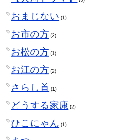
おまじない
(1)
お市の方
(2)
お松の方
(1)
お江の方
(2)
さらし首
(1)
どうする家康
(2)
ひこにゃん
(1)