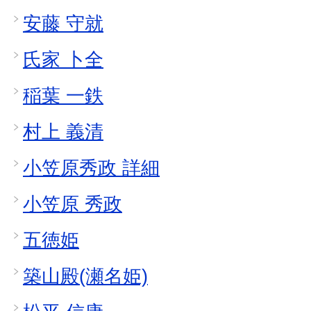
安藤 守就
氏家 卜全
稲葉 一鉄
村上 義清
小笠原秀政 詳細
小笠原 秀政
五徳姫
築山殿(瀬名姫)