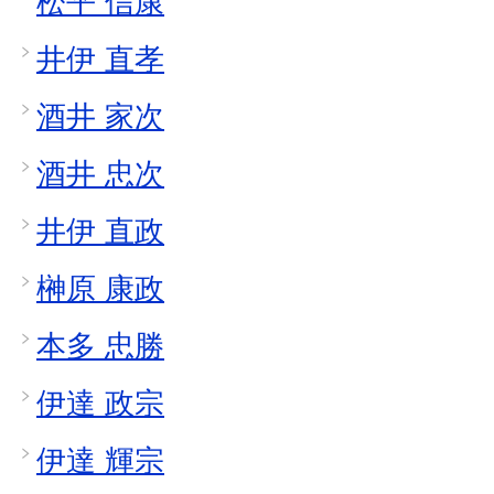
松平 信康
井伊 直孝
酒井 家次
酒井 忠次
井伊 直政
榊原 康政
本多 忠勝
伊達 政宗
伊達 輝宗