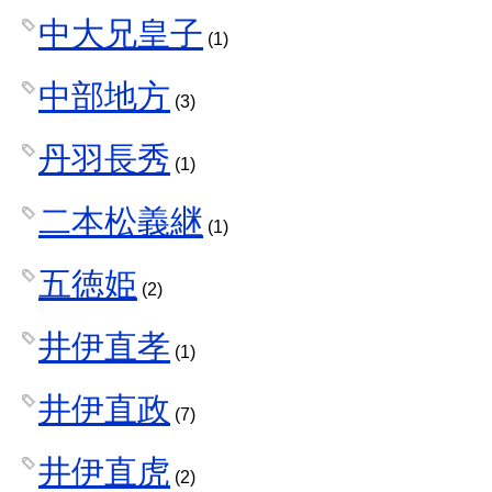
中大兄皇子
(1)
中部地方
(3)
丹羽長秀
(1)
二本松義継
(1)
五徳姫
(2)
井伊直孝
(1)
井伊直政
(7)
井伊直虎
(2)