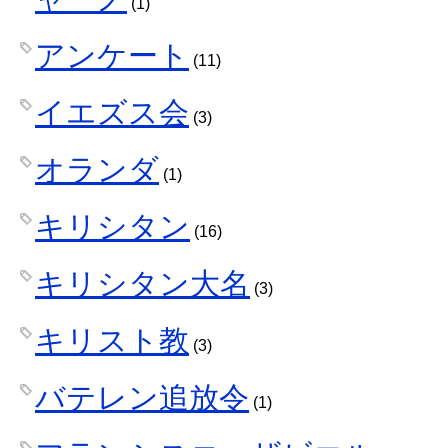
(1)
アンケート
(11)
イエズス会
(3)
オランダ
(1)
キリシタン
(16)
キリシタン大名
(3)
キリスト教
(3)
バテレン追放令
(1)