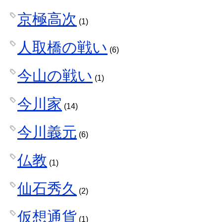
京極高次
(1)
人取橋の戦い
(6)
今山の戦い
(1)
今川家
(14)
今川義元
(6)
仏教
(1)
仙石秀久
(2)
仮想通貨
(1)