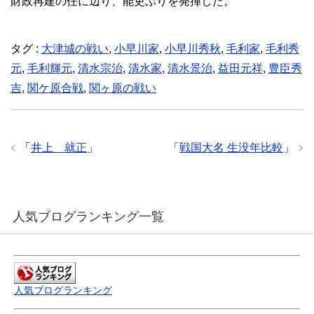
財政再建の任に辺り、能吏ぶりを発揮した。
タグ :
大津城の戦い
,
小早川家
,
小早川秀秋
,
毛利家
,
毛利秀
元
,
毛利輝元
,
清水宗治
,
清水家
,
清水景治
,
益田元祥
,
豊臣秀
吉
,
関ケ原合戦
,
関ヶ原の戦い
「
井上 就正
」
「
戦国大名 生没年比較
」
人気ブログランキング一覧
人気ブログランキング