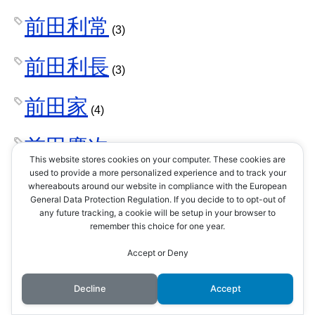
前田利常
(3)
前田利長
(3)
前田家
(4)
前田慶次
(2)
This website stores cookies on your computer. These cookies are
used to provide a more personalized experience and to track your
剣術
whereabouts around our website in compliance with the European
(1)
General Data Protection Regulation. If you decide to to opt-out of
any future tracking, a cookie will be setup in your browser to
剣豪
remember this choice for one year.
(3)
Accept or Deny
加持祈祷
(1)
Decline
Accept
加賀一向一揆
(1)