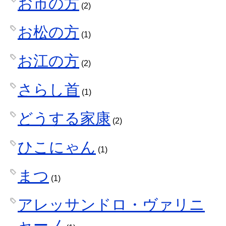
お市の方
(2)
お松の方
(1)
お江の方
(2)
さらし首
(1)
どうする家康
(2)
ひこにゃん
(1)
まつ
(1)
アレッサンドロ・ヴァリニ
ャーノ