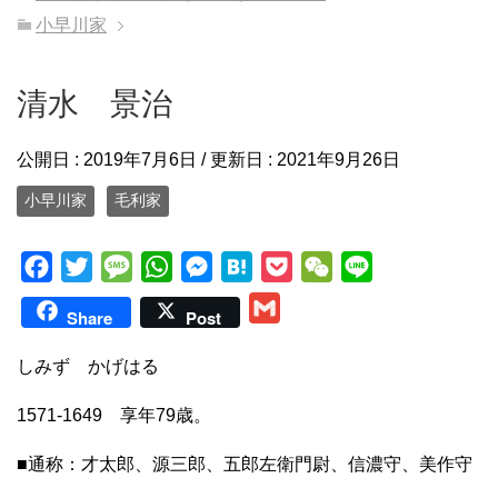
小早川家
清水 景治
公開日 :
2019年7月6日
/ 更新日 :
2021年9月26日
小早川家
毛利家
F
T
M
W
M
H
P
W
L
a
w
e
h
e
a
o
e
i
G
Share
Post
c
i
s
a
s
t
c
C
n
m
e
t
s
t
s
e
k
h
e
しみず かげはる
a
b
t
a
s
e
n
e
a
i
1571-1649 享年79歳。
o
e
g
A
n
a
t
t
l
o
r
e
p
g
■通称：才太郎、源三郎、五郎左衛門尉、信濃守、美作守
k
p
e