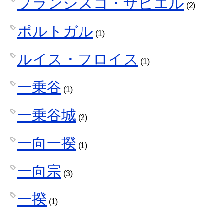
フランシスコ・ザビエル
(2)
ポルトガル
(1)
ルイス・フロイス
(1)
一乗谷
(1)
一乗谷城
(2)
一向一揆
(1)
一向宗
(3)
一揆
(1)