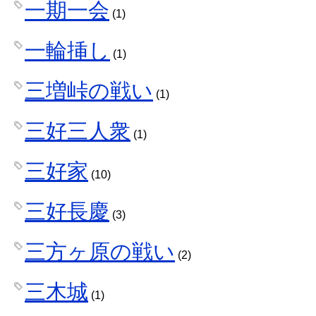
一期一会
(1)
一輪挿し
(1)
三増峠の戦い
(1)
三好三人衆
(1)
三好家
(10)
三好長慶
(3)
三方ヶ原の戦い
(2)
三木城
(1)