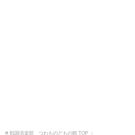
戦国倶楽部 つわものどもの館
TOP