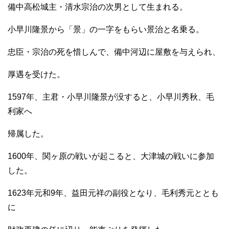
備中高松城主・清水宗治の次男として生まれる。
r
小早川隆景から「景」の一字をもらい景治と名乗る。
忠臣・宗治の死を惜しんで、備中河辺に屋敷を与えられ、
厚遇を受けた。
1597年、主君・小早川隆景が没すると、小早川秀秋、毛
利家へ
帰属した。
1600年、関ヶ原の戦いが起こると、大津城の戦いに参加
した。
1623年元和9年、益田元祥の副役となり、毛利秀元ととも
に