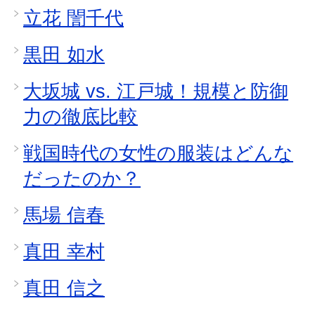
立花 誾千代
黒田 如水
大坂城 vs. 江戸城！規模と防御
力の徹底比較
戦国時代の女性の服装はどんな
だったのか？
馬場 信春
真田 幸村
真田 信之