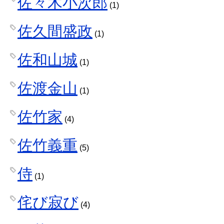
佐々木小次郎
(1)
佐久間盛政
(1)
佐和山城
(1)
佐渡金山
(1)
佐竹家
(4)
佐竹義重
(5)
侍
(1)
侘び寂び
(4)