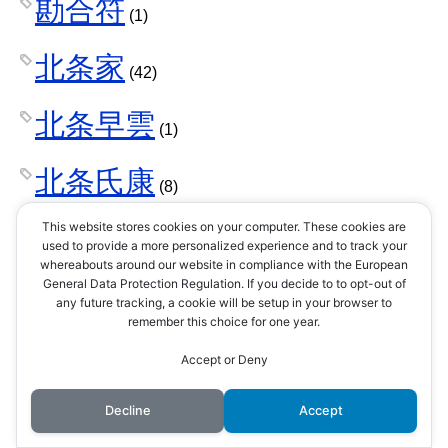
勘合符
(1)
北条家
(42)
北条早雲
(1)
北条氏康
(8)
This website stores cookies on your computer. These cookies are
北条氏政
(4)
used to provide a more personalized experience and to track your
whereabouts around our website in compliance with the European
General Data Protection Regulation. If you decide to to opt-out of
北条氏照
(3)
any future tracking, a cookie will be setup in your browser to
remember this choice for one year.
北条氏直
(2)
Accept or Deny
北条氏綱
Decline
Accept
(1)