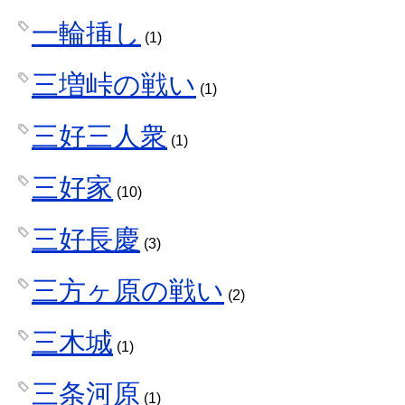
一輪挿し
(1)
三増峠の戦い
(1)
三好三人衆
(1)
三好家
(10)
三好長慶
(3)
三方ヶ原の戦い
(2)
三木城
(1)
三条河原
(1)