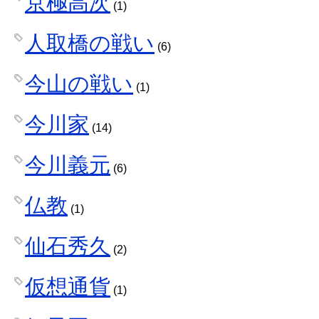
京極高次
(1)
人取橋の戦い
(6)
今山の戦い
(1)
今川家
(14)
今川義元
(6)
仏教
(1)
仙石秀久
(2)
仮想通貨
(1)