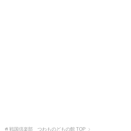
戦国倶楽部 つわものどもの館
TOP