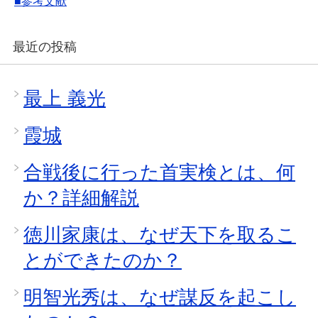
■参考文献
最近の投稿
最上 義光
霞城
合戦後に行った首実検とは、何
か？詳細解説
徳川家康は、なぜ天下を取るこ
とができたのか？
明智光秀は、なぜ謀反を起こし