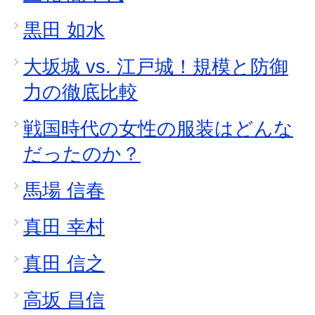
黒田 如水
大坂城 vs. 江戸城！規模と防御
力の徹底比較
戦国時代の女性の服装はどんな
だったのか？
馬場 信春
真田 幸村
真田 信之
高坂 昌信