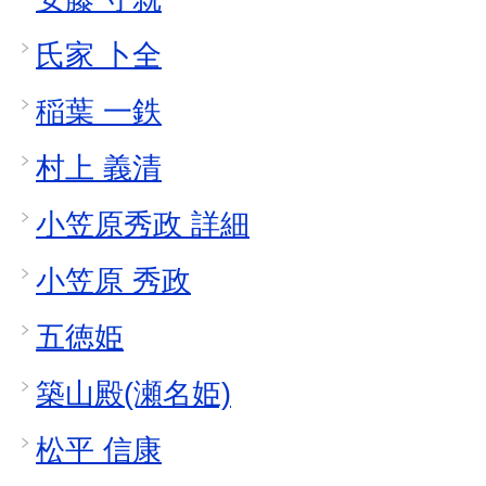
氏家 卜全
稲葉 一鉄
村上 義清
小笠原秀政 詳細
小笠原 秀政
五徳姫
築山殿(瀬名姫)
松平 信康