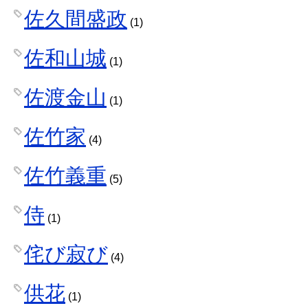
佐久間盛政
(1)
佐和山城
(1)
佐渡金山
(1)
佐竹家
(4)
佐竹義重
(5)
侍
(1)
侘び寂び
(4)
供花
(1)