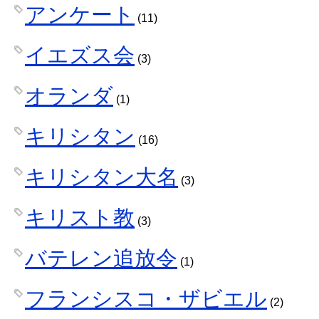
アンケート
(11)
イエズス会
(3)
オランダ
(1)
キリシタン
(16)
キリシタン大名
(3)
キリスト教
(3)
バテレン追放令
(1)
フランシスコ・ザビエル
(2)