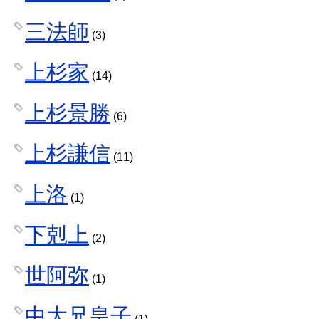
三法師
(3)
上杉家
(14)
上杉景勝
(6)
上杉謙信
(11)
上洛
(1)
下剋上
(2)
世阿弥
(1)
中大兄皇子