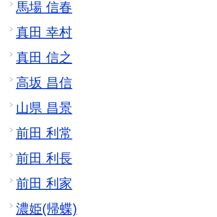
馬場 信春
真田 幸村
真田 信之
高坂 昌信
山県 昌景
前田 利常
前田 利長
前田 利家
濃姫(帰蝶)