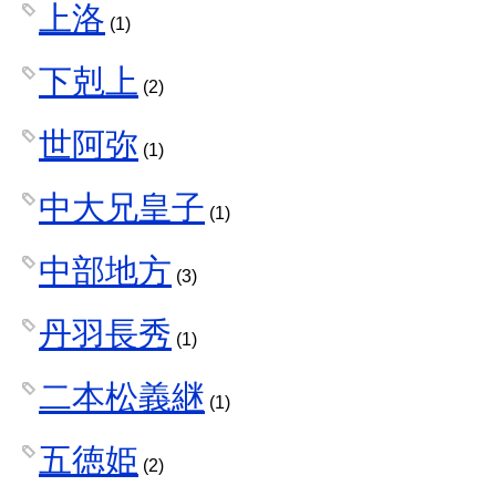
上洛
(1)
下剋上
(2)
世阿弥
(1)
中大兄皇子
(1)
中部地方
(3)
丹羽長秀
(1)
二本松義継
(1)
五徳姫
(2)