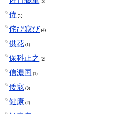
(5)
侍
(1)
侘び寂び
(4)
供花
(1)
保科正之
(2)
信濃国
(1)
倭寇
(3)
健康
(2)