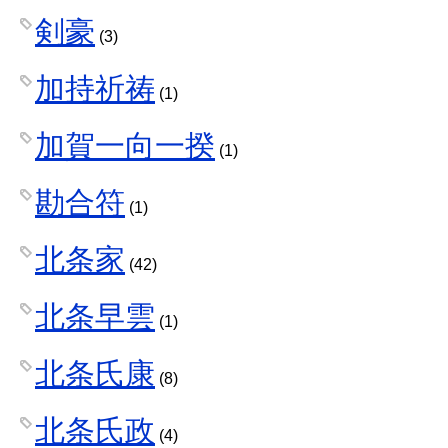
剣豪
(3)
加持祈祷
(1)
加賀一向一揆
(1)
勘合符
(1)
北条家
(42)
北条早雲
(1)
北条氏康
(8)
北条氏政
(4)