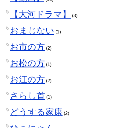
【大河ドラマ】
(3)
おまじない
(1)
お市の方
(2)
お松の方
(1)
お江の方
(2)
さらし首
(1)
どうする家康
(2)
ひこにゃん