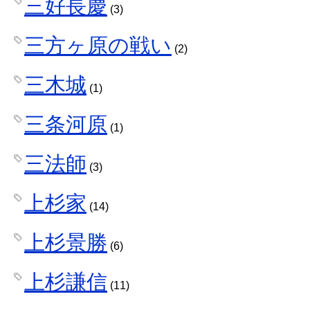
三好長慶
(3)
三方ヶ原の戦い
(2)
三木城
(1)
三条河原
(1)
三法師
(3)
上杉家
(14)
上杉景勝
(6)
上杉謙信
(11)