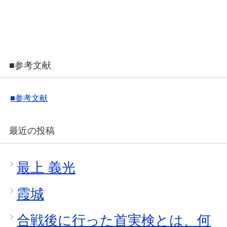
■参考文献
■参考文献
最近の投稿
最上 義光
霞城
合戦後に行った首実検とは、何