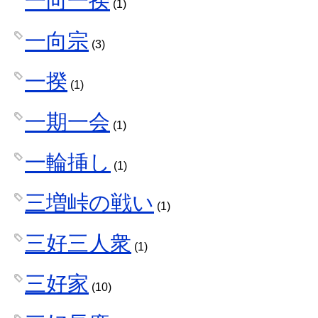
(1)
一向宗
(3)
一揆
(1)
一期一会
(1)
一輪挿し
(1)
三増峠の戦い
(1)
三好三人衆
(1)
三好家
(10)