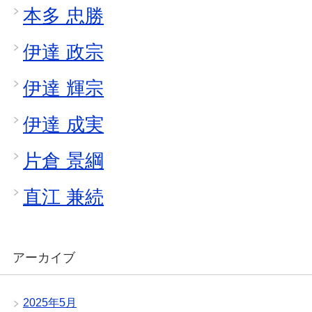
本多 忠勝
伊達 政宗
伊達 輝宗
伊達 成実
片倉 景綱
直江 兼続
アーカイブ
2025年5月