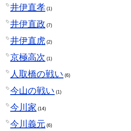
井伊直孝
(1)
井伊直政
(7)
井伊直虎
(2)
京極高次
(1)
人取橋の戦い
(6)
今山の戦い
(1)
今川家
(14)
今川義元
(6)