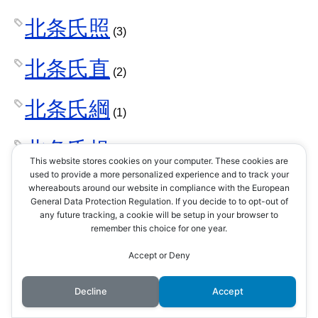
北条氏照
(3)
北条氏直
(2)
北条氏綱
(1)
北条氏規
(1)
This website stores cookies on your computer. These cookies are
used to provide a more personalized experience and to track your
北条氏邦
whereabouts around our website in compliance with the European
(1)
General Data Protection Regulation. If you decide to to opt-out of
any future tracking, a cookie will be setup in your browser to
十河一存
remember this choice for one year.
(1)
Accept or Deny
千利休
(4)
Decline
Accept
千姫
(1)