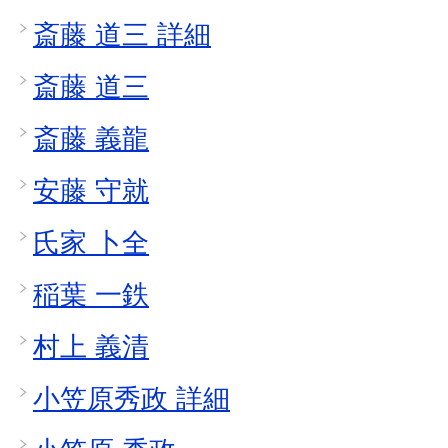
斎藤 道三 詳細
斎藤 道三
斎藤 義龍
安藤 守就
氏家 卜全
稲葉 一鉄
村上 義清
小笠原秀政 詳細