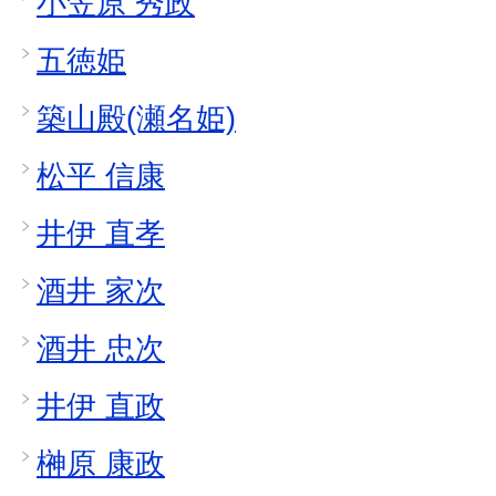
小笠原 秀政
五徳姫
築山殿(瀬名姫)
松平 信康
井伊 直孝
酒井 家次
酒井 忠次
井伊 直政
榊原 康政