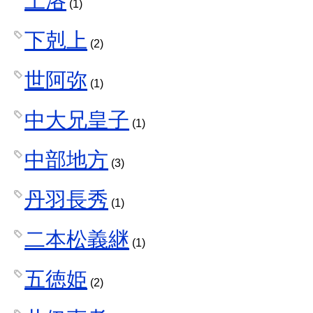
上洛
(1)
下剋上
(2)
世阿弥
(1)
中大兄皇子
(1)
中部地方
(3)
丹羽長秀
(1)
二本松義継
(1)
五徳姫
(2)