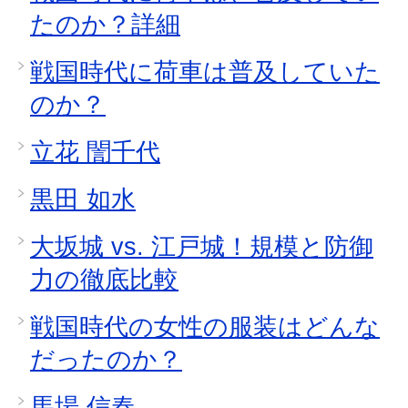
たのか？詳細
戦国時代に荷車は普及していた
のか？
立花 誾千代
黒田 如水
大坂城 vs. 江戸城！規模と防御
力の徹底比較
戦国時代の女性の服装はどんな
だったのか？
馬場 信春