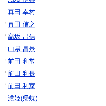
真田 幸村
真田 信之
高坂 昌信
山県 昌景
前田 利常
前田 利長
前田 利家
濃姫(帰蝶)