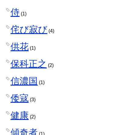
侍
(1)
侘び寂び
(4)
供花
(1)
保科正之
(2)
信濃国
(1)
倭寇
(3)
健康
(2)
傾奇者
(1)