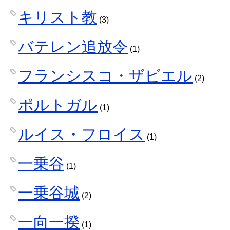
キリスト教
(3)
バテレン追放令
(1)
フランシスコ・ザビエル
(2)
ポルトガル
(1)
ルイス・フロイス
(1)
一乗谷
(1)
一乗谷城
(2)
一向一揆
(1)