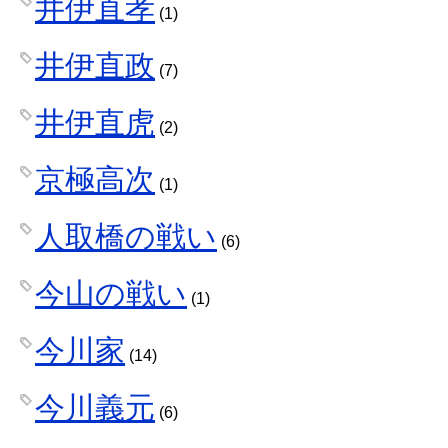
井伊直孝
(1)
井伊直政
(7)
井伊直虎
(2)
京極高次
(1)
人取橋の戦い
(6)
今山の戦い
(1)
今川家
(14)
今川義元
(6)