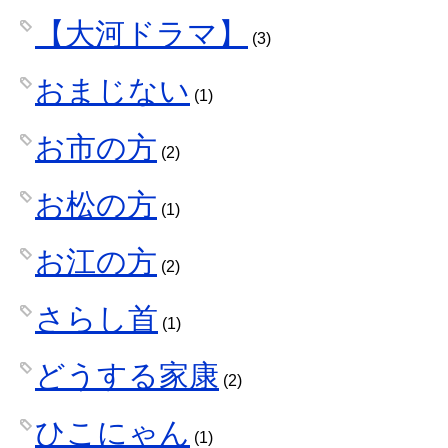
【大河ドラマ】
(3)
おまじない
(1)
お市の方
(2)
お松の方
(1)
お江の方
(2)
さらし首
(1)
どうする家康
(2)
ひこにゃん
(1)