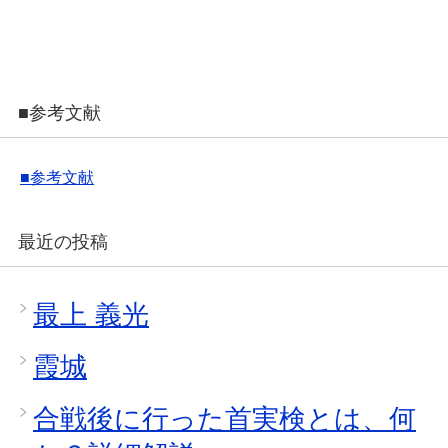
■参考文献
■参考文献
最近の投稿
最上 義光
霞城
合戦後に行った首実検とは、何