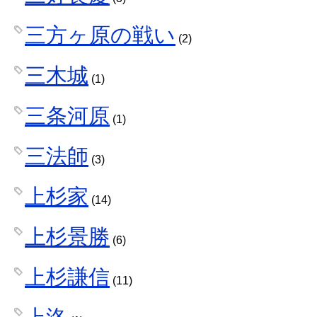
三方ヶ原の戦い
(2)
三木城
(1)
三条河原
(1)
三法師
(3)
上杉家
(14)
上杉景勝
(6)
上杉謙信
(11)