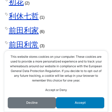
初花
(2)
利休七哲
(1)
前田利家
(6)
前田利常
(3)
前田利長
This website stores cookies on your computer. These cookies are
(3)
used to provide a more personalized experience and to track your
whereabouts around our website in compliance with the European
前田家
General Data Protection Regulation. If you decide to to opt-out of
(4)
any future tracking, a cookie will be setup in your browser to
remember this choice for one year.
前田慶次
(2)
Accept or Deny
剣術
Decline
Accept
(1)