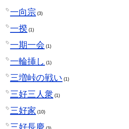
一向宗
(3)
一揆
(1)
一期一会
(1)
一輪挿し
(1)
三増峠の戦い
(1)
三好三人衆
(1)
三好家
(10)
三好長慶
(3)