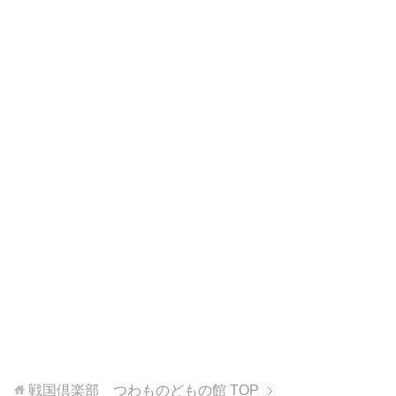
戦国倶楽部 つわものどもの館
TOP