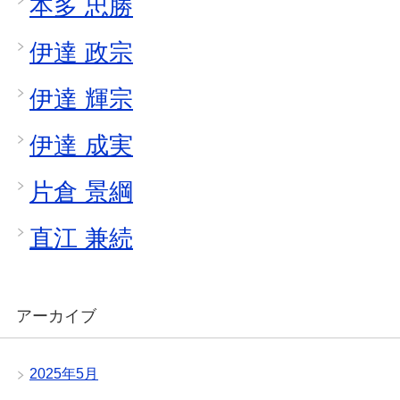
本多 忠勝
伊達 政宗
伊達 輝宗
伊達 成実
片倉 景綱
直江 兼続
アーカイブ
2025年5月