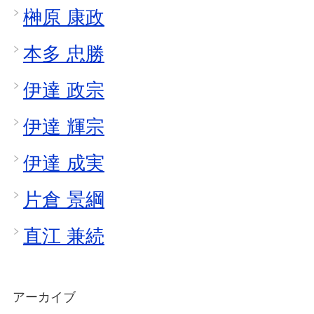
榊原 康政
本多 忠勝
伊達 政宗
伊達 輝宗
伊達 成実
片倉 景綱
直江 兼続
アーカイブ