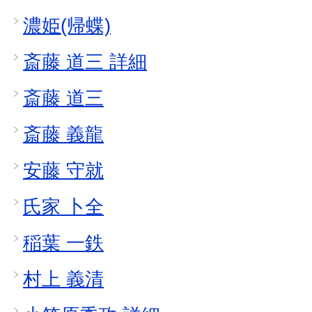
濃姫(帰蝶)
斎藤 道三 詳細
斎藤 道三
斎藤 義龍
安藤 守就
氏家 卜全
稲葉 一鉄
村上 義清