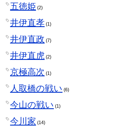
五徳姫
(2)
井伊直孝
(1)
井伊直政
(7)
井伊直虎
(2)
京極高次
(1)
人取橋の戦い
(6)
今山の戦い
(1)
今川家
(14)