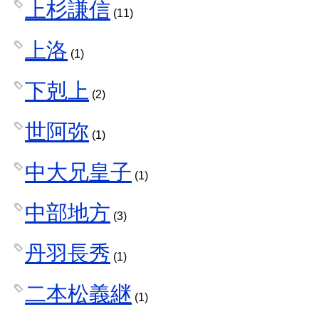
上杉謙信
(11)
上洛
(1)
下剋上
(2)
世阿弥
(1)
中大兄皇子
(1)
中部地方
(3)
丹羽長秀
(1)
二本松義継
(1)