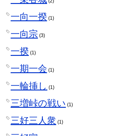
(2)
一向一揆
(1)
一向宗
(3)
一揆
(1)
一期一会
(1)
一輪挿し
(1)
三増峠の戦い
(1)
三好三人衆
(1)