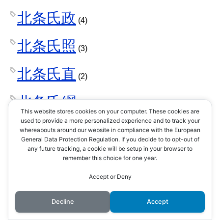
北条氏政
(4)
北条氏照
(3)
北条氏直
(2)
北条氏綱
(1)
This website stores cookies on your computer. These cookies are
used to provide a more personalized experience and to track your
北条氏規
whereabouts around our website in compliance with the European
(1)
General Data Protection Regulation. If you decide to to opt-out of
any future tracking, a cookie will be setup in your browser to
北条氏邦
remember this choice for one year.
(1)
Accept or Deny
十河一存
(1)
Decline
Accept
千利休
(4)