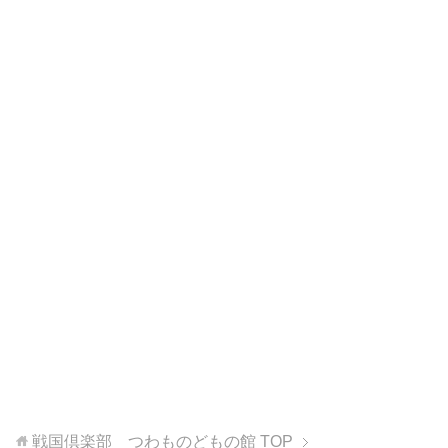
戦国倶楽部 つわものどもの館
TOP