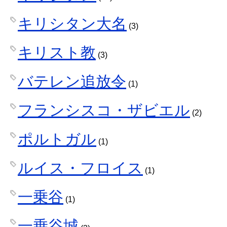
キリシタン大名
(3)
キリスト教
(3)
バテレン追放令
(1)
フランシスコ・ザビエル
(2)
ポルトガル
(1)
ルイス・フロイス
(1)
一乗谷
(1)
一乗谷城