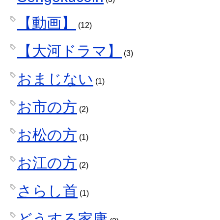
【動画】
(12)
【大河ドラマ】
(3)
おまじない
(1)
お市の方
(2)
お松の方
(1)
お江の方
(2)
さらし首
(1)
どうする家康