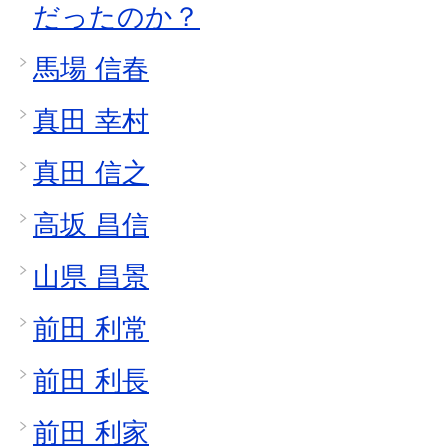
だったのか？
馬場 信春
真田 幸村
真田 信之
高坂 昌信
山県 昌景
前田 利常
前田 利長
前田 利家