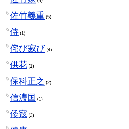
(4)
佐竹義重
(5)
侍
(1)
侘び寂び
(4)
供花
(1)
保科正之
(2)
信濃国
(1)
倭寇
(3)