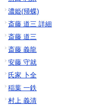
濃姫(帰蝶)
斎藤 道三 詳細
斎藤 道三
斎藤 義龍
安藤 守就
氏家 卜全
稲葉 一鉄
村上 義清