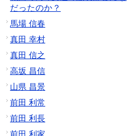
だったのか？
馬場 信春
真田 幸村
真田 信之
高坂 昌信
山県 昌景
前田 利常
前田 利長
前田 利家