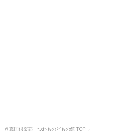
戦国倶楽部 つわものどもの館
TOP