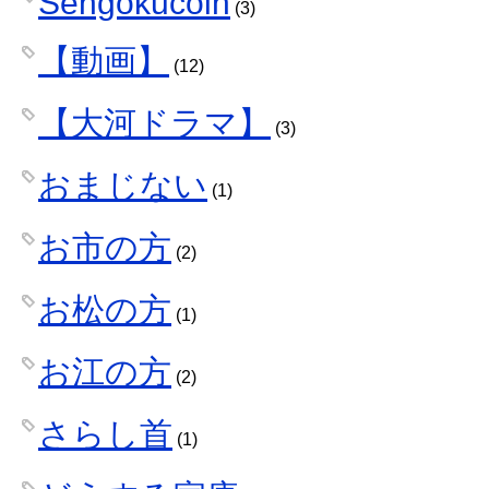
Sengokucoin
(3)
【動画】
(12)
【大河ドラマ】
(3)
おまじない
(1)
お市の方
(2)
お松の方
(1)
お江の方
(2)
さらし首
(1)