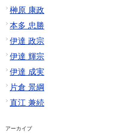
榊原 康政
本多 忠勝
伊達 政宗
伊達 輝宗
伊達 成実
片倉 景綱
直江 兼続
アーカイブ