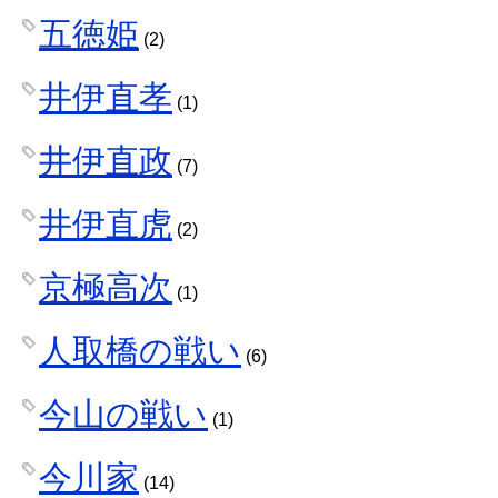
五徳姫
(2)
井伊直孝
(1)
井伊直政
(7)
井伊直虎
(2)
京極高次
(1)
人取橋の戦い
(6)
今山の戦い
(1)
今川家
(14)