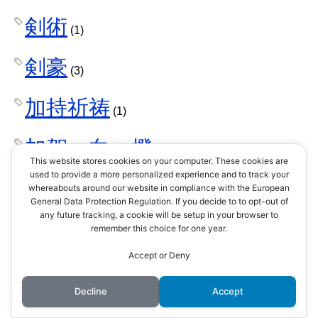
剣術
(1)
剣豪
(3)
加持祈祷
(1)
加賀一向一揆
(1)
This website stores cookies on your computer. These cookies are
used to provide a more personalized experience and to track your
勘合符
whereabouts around our website in compliance with the European
(1)
General Data Protection Regulation. If you decide to to opt-out of
any future tracking, a cookie will be setup in your browser to
北条家
remember this choice for one year.
(42)
Accept or Deny
北条早雲
(1)
Decline
Accept
北条氏康
(8)