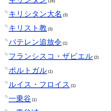
(16)
キリシタン大名
(3)
キリスト教
(3)
バテレン追放令
(1)
フランシスコ・ザビエル
(2)
ポルトガル
(1)
ルイス・フロイス
(1)
一乗谷
(1)