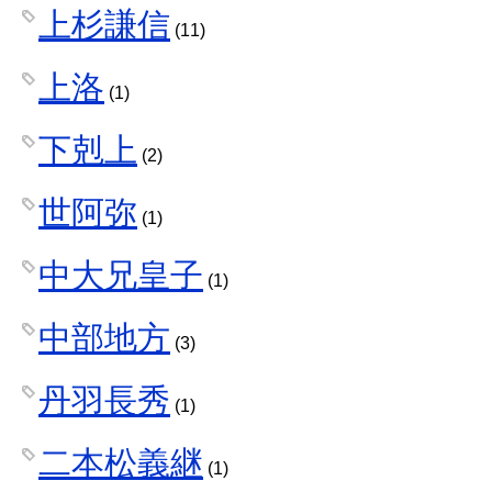
上杉謙信
(11)
上洛
(1)
下剋上
(2)
世阿弥
(1)
中大兄皇子
(1)
中部地方
(3)
丹羽長秀
(1)
二本松義継
(1)