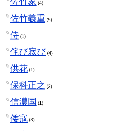
佐竹家
(4)
佐竹義重
(5)
侍
(1)
侘び寂び
(4)
供花
(1)
保科正之
(2)
信濃国
(1)
倭寇
(3)