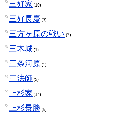
三好家
(10)
三好長慶
(3)
三方ヶ原の戦い
(2)
三木城
(1)
三条河原
(1)
三法師
(3)
上杉家
(14)
上杉景勝
(6)