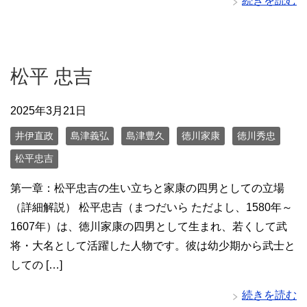
続きを読む
松平 忠吉
2025年3月21日
井伊直政
島津義弘
島津豊久
徳川家康
徳川秀忠
松平忠吉
第一章：松平忠吉の生い立ちと家康の四男としての立場
（詳細解説） 松平忠吉（まつだいら ただよし、1580年～
1607年）は、徳川家康の四男として生まれ、若くして武
将・大名として活躍した人物です。彼は幼少期から武士と
しての […]
続きを読む