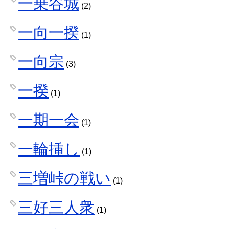
一乗谷城
(2)
一向一揆
(1)
一向宗
(3)
一揆
(1)
一期一会
(1)
一輪挿し
(1)
三増峠の戦い
(1)
三好三人衆
(1)