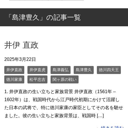
「島津豊久」の記事一覧
井伊 直政
2025年3月22日
井伊直政
井伊直虎
島津義弘
島津豊久
徳川四天王
徳川家康
松平忠吉
関ヶ原の戦い
1. 井伊直政の生い立ちと家族背景 井伊直政（1561年 –
1602年）は、戦国時代から江戸時代初期にかけて活躍し
た日本の武将で、特に徳川家康の家臣としてその名を馳せ
ました。彼の生い立ちと家族背景は、戦国時 […]