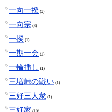
一向一揆
(1)
一向宗
(3)
一揆
(1)
一期一会
(1)
一輪挿し
(1)
三増峠の戦い
(1)
三好三人衆
(1)
三好家
(10)