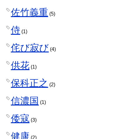
佐竹義重
(5)
侍
(1)
侘び寂び
(4)
供花
(1)
保科正之
(2)
信濃国
(1)
倭寇
(3)
健康
(2)