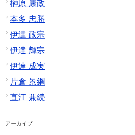
榊原 康政
本多 忠勝
伊達 政宗
伊達 輝宗
伊達 成実
片倉 景綱
直江 兼続
アーカイブ