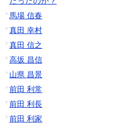
だったのか？
馬場 信春
真田 幸村
真田 信之
高坂 昌信
山県 昌景
前田 利常
前田 利長
前田 利家