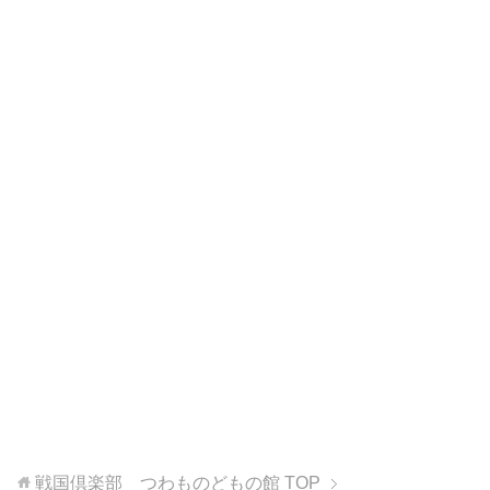
戦国倶楽部 つわものどもの館
TOP