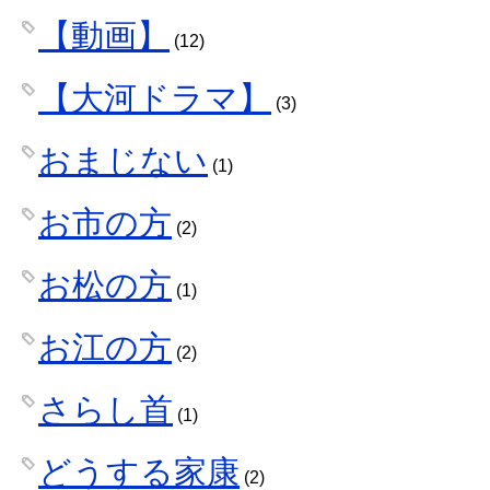
【動画】
(12)
【大河ドラマ】
(3)
おまじない
(1)
お市の方
(2)
お松の方
(1)
お江の方
(2)
さらし首
(1)
どうする家康
(2)