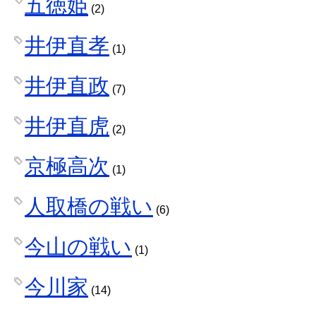
五徳姫
(2)
井伊直孝
(1)
井伊直政
(7)
井伊直虎
(2)
京極高次
(1)
人取橋の戦い
(6)
今山の戦い
(1)
今川家
(14)