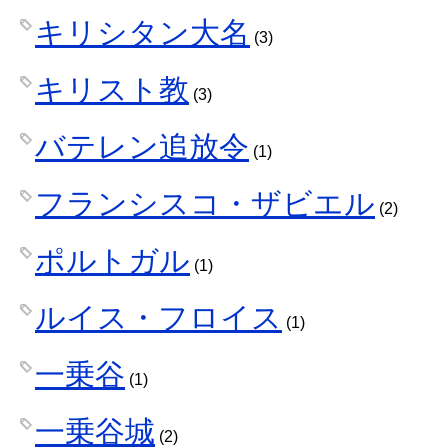
キリシタン大名
(3)
キリスト教
(3)
バテレン追放令
(1)
フランシスコ・ザビエル
(2)
ポルトガル
(1)
ルイス・フロイス
(1)
一乗谷
(1)
一乗谷城
(2)