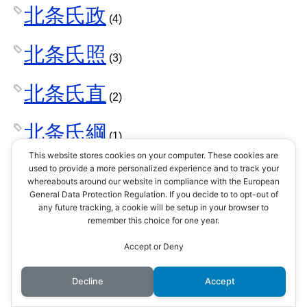
北条氏政
(4)
北条氏照
(3)
北条氏直
(2)
北条氏綱
(1)
This website stores cookies on your computer. These cookies are
北条氏規
used to provide a more personalized experience and to track your
(1)
whereabouts around our website in compliance with the European
General Data Protection Regulation. If you decide to to opt-out of
北条氏邦
any future tracking, a cookie will be setup in your browser to
(1)
remember this choice for one year.
十河一存
Accept or Deny
(1)
Decline
Accept
千利休
(4)