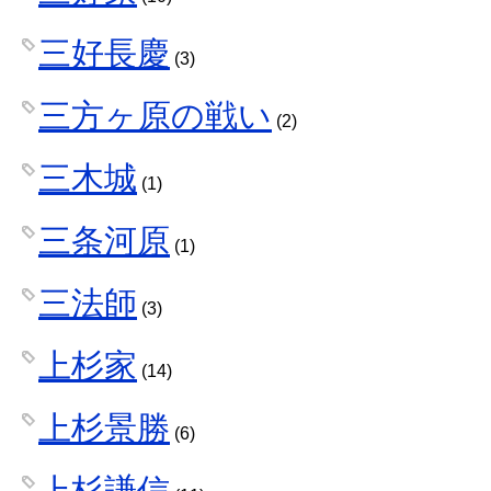
三好長慶
(3)
三方ヶ原の戦い
(2)
三木城
(1)
三条河原
(1)
三法師
(3)
上杉家
(14)
上杉景勝
(6)
上杉謙信