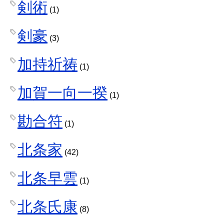
剣術
(1)
剣豪
(3)
加持祈祷
(1)
加賀一向一揆
(1)
勘合符
(1)
北条家
(42)
北条早雲
(1)
北条氏康
(8)