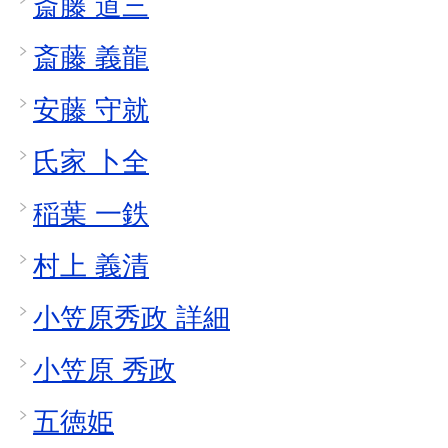
斎藤 道三
斎藤 義龍
安藤 守就
氏家 卜全
稲葉 一鉄
村上 義清
小笠原秀政 詳細
小笠原 秀政
五徳姫