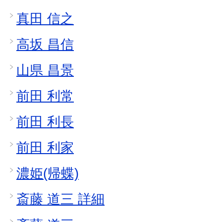
真田 信之
高坂 昌信
山県 昌景
前田 利常
前田 利長
前田 利家
濃姫(帰蝶)
斎藤 道三 詳細