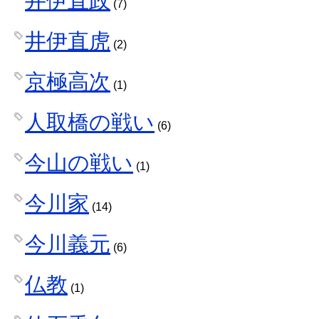
井伊直政
(7)
井伊直虎
(2)
京極高次
(1)
人取橋の戦い
(6)
今山の戦い
(1)
今川家
(14)
今川義元
(6)
仏教
(1)