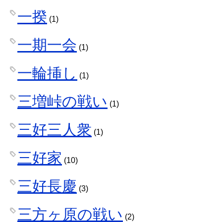
一揆
(1)
一期一会
(1)
一輪挿し
(1)
三増峠の戦い
(1)
三好三人衆
(1)
三好家
(10)
三好長慶
(3)
三方ヶ原の戦い
(2)