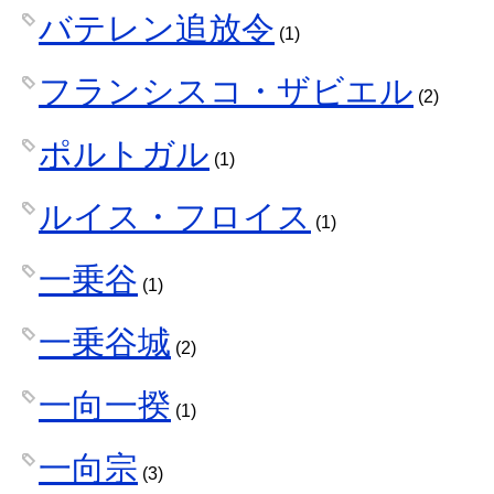
バテレン追放令
(1)
フランシスコ・ザビエル
(2)
ポルトガル
(1)
ルイス・フロイス
(1)
一乗谷
(1)
一乗谷城
(2)
一向一揆
(1)
一向宗
(3)