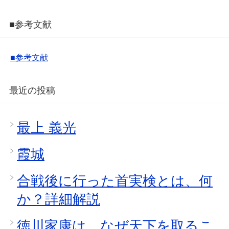
■参考文献
■参考文献
最近の投稿
最上 義光
霞城
合戦後に行った首実検とは、何
か？詳細解説
徳川家康は、なぜ天下を取るこ