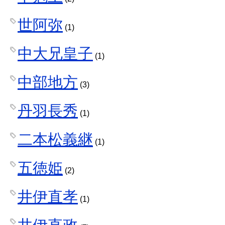
世阿弥
(1)
中大兄皇子
(1)
中部地方
(3)
丹羽長秀
(1)
二本松義継
(1)
五徳姫
(2)
井伊直孝
(1)