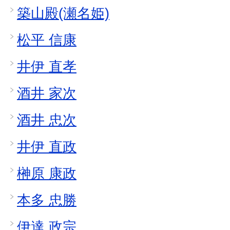
築山殿(瀬名姫)
松平 信康
井伊 直孝
酒井 家次
酒井 忠次
井伊 直政
榊原 康政
本多 忠勝
伊達 政宗