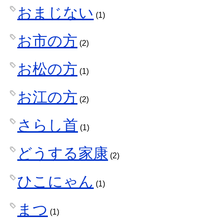
おまじない
(1)
お市の方
(2)
お松の方
(1)
お江の方
(2)
さらし首
(1)
どうする家康
(2)
ひこにゃん
(1)
まつ
(1)