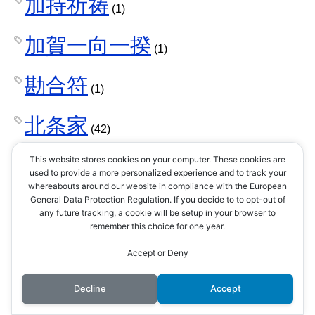
加持祈祷
(1)
加賀一向一揆
(1)
勘合符
(1)
北条家
(42)
北条早雲
This website stores cookies on your computer. These cookies are
(1)
used to provide a more personalized experience and to track your
whereabouts around our website in compliance with the European
北条氏康
General Data Protection Regulation. If you decide to to opt-out of
(8)
any future tracking, a cookie will be setup in your browser to
remember this choice for one year.
北条氏政
(4)
Accept or Deny
北条氏照
Decline
Accept
(3)