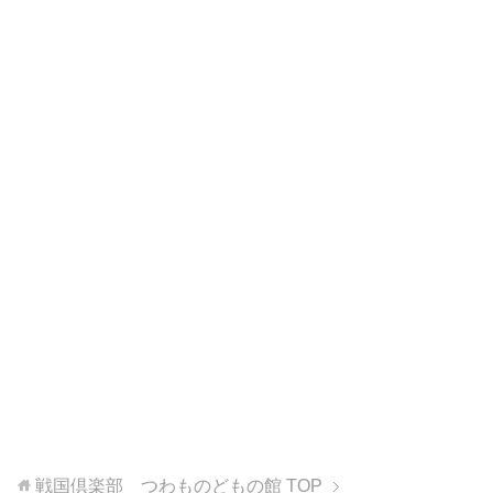
戦国倶楽部 つわものどもの館
TOP