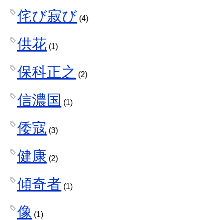
侘び寂び
(4)
供花
(1)
保科正之
(2)
信濃国
(1)
倭寇
(3)
健康
(2)
傾奇者
(1)
像
(1)