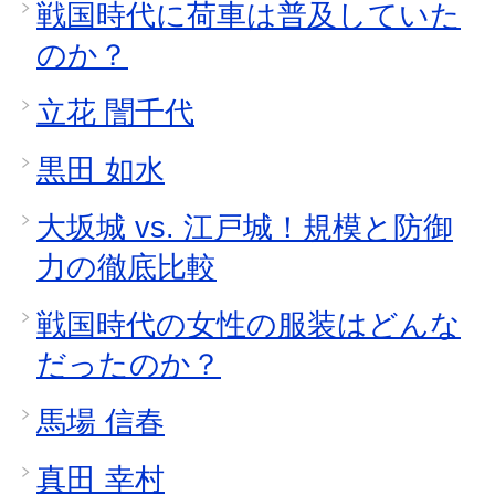
戦国時代に荷車は普及していた
のか？
立花 誾千代
黒田 如水
大坂城 vs. 江戸城！規模と防御
力の徹底比較
戦国時代の女性の服装はどんな
だったのか？
馬場 信春
真田 幸村