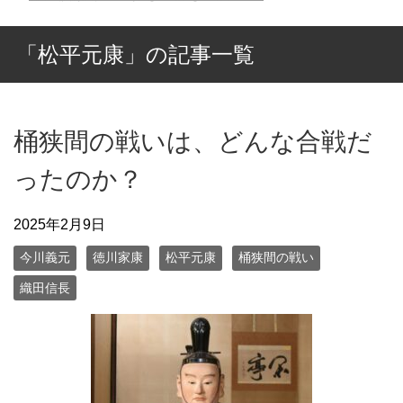
「松平元康」の記事一覧
桶狭間の戦いは、どんな合戦だ
ったのか？
2025年2月9日
今川義元
徳川家康
松平元康
桶狭間の戦い
織田信長