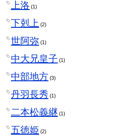
上洛
(1)
下剋上
(2)
世阿弥
(1)
中大兄皇子
(1)
中部地方
(3)
丹羽長秀
(1)
二本松義継
(1)
五徳姫
(2)