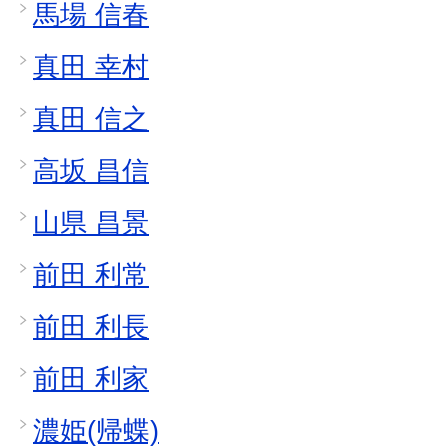
馬場 信春
真田 幸村
真田 信之
高坂 昌信
山県 昌景
前田 利常
前田 利長
前田 利家
濃姫(帰蝶)