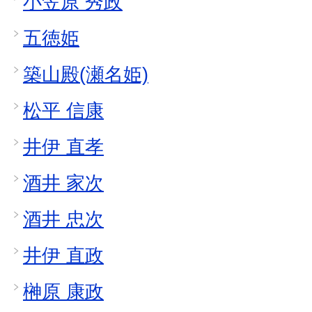
小笠原 秀政
五徳姫
築山殿(瀬名姫)
松平 信康
井伊 直孝
酒井 家次
酒井 忠次
井伊 直政
榊原 康政