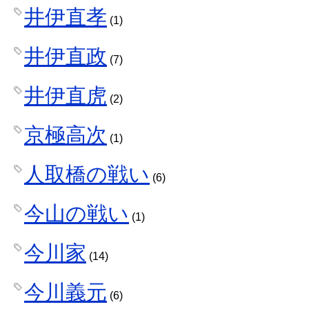
井伊直孝
(1)
井伊直政
(7)
井伊直虎
(2)
京極高次
(1)
人取橋の戦い
(6)
今山の戦い
(1)
今川家
(14)
今川義元
(6)