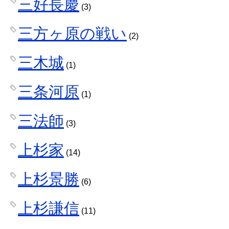
三好長慶
(3)
三方ヶ原の戦い
(2)
三木城
(1)
三条河原
(1)
三法師
(3)
上杉家
(14)
上杉景勝
(6)
上杉謙信
(11)