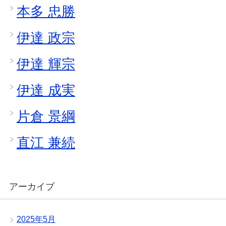
本多 忠勝
伊達 政宗
伊達 輝宗
伊達 成実
片倉 景綱
直江 兼続
アーカイブ
2025年5月