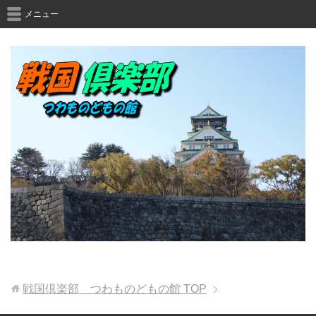
メニュー
戦国倶楽部 つわものどもの館
TOP