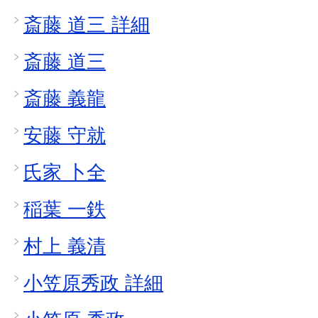
斎藤 道三 詳細
斎藤 道三
斎藤 義龍
安藤 守就
氏家 卜全
稲葉 一鉄
村上 義清
小笠原秀政 詳細