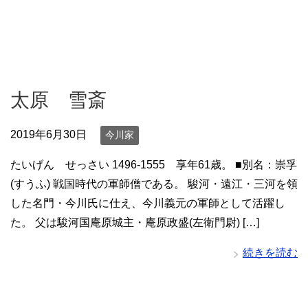
太原 雪斎
2019年6月30日
今川家
たいげん せっさい 1496-1555 享年61歳。 ■別名：崇孚
(すうふ) 戦国時代の軍師僧である。 駿河・遠江・三河を領
した名門・今川氏に仕え、今川義元の軍師として活躍し
た。 父は駿河国庵原城主・庵原政盛(左衛門尉) […]
続きを読む