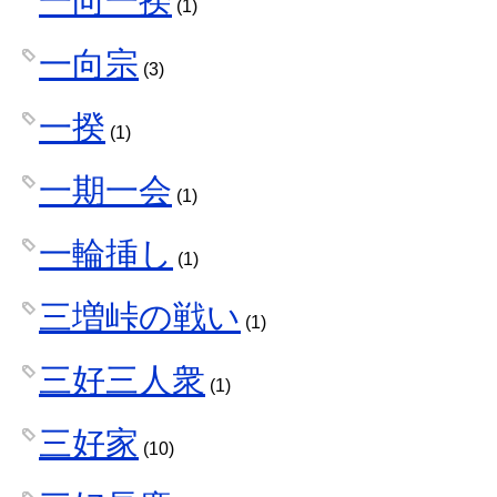
(1)
一向宗
(3)
一揆
(1)
一期一会
(1)
一輪挿し
(1)
三増峠の戦い
(1)
三好三人衆
(1)
三好家
(10)