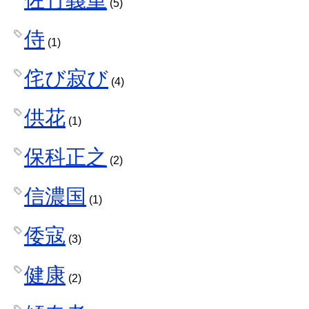
(5)
侍
(1)
侘び寂び
(4)
供花
(1)
保科正之
(2)
信濃国
(1)
倭寇
(3)
健康
(2)