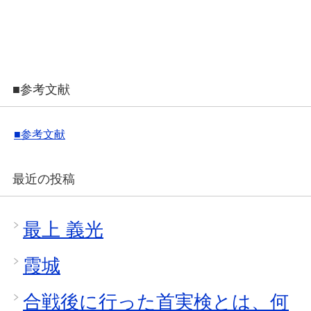
■参考文献
■参考文献
最近の投稿
最上 義光
霞城
合戦後に行った首実検とは、何