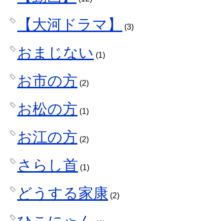
【大河ドラマ】
(3)
おまじない
(1)
お市の方
(2)
お松の方
(1)
お江の方
(2)
さらし首
(1)
どうする家康
(2)
ひこにゃん