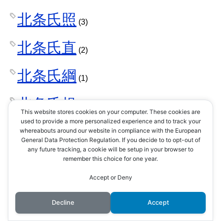
北条氏照
(3)
北条氏直
(2)
北条氏綱
(1)
北条氏規
(1)
This website stores cookies on your computer. These cookies are
used to provide a more personalized experience and to track your
北条氏邦
whereabouts around our website in compliance with the European
(1)
General Data Protection Regulation. If you decide to to opt-out of
any future tracking, a cookie will be setup in your browser to
十河一存
remember this choice for one year.
(1)
Accept or Deny
千利休
(4)
Decline
Accept
千姫
(1)