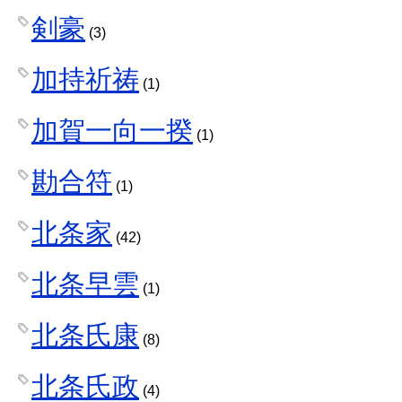
剣豪
(3)
加持祈祷
(1)
加賀一向一揆
(1)
勘合符
(1)
北条家
(42)
北条早雲
(1)
北条氏康
(8)
北条氏政
(4)