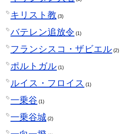
キリスト教
(3)
バテレン追放令
(1)
フランシスコ・ザビエル
(2)
ポルトガル
(1)
ルイス・フロイス
(1)
一乗谷
(1)
一乗谷城
(2)
一向一揆