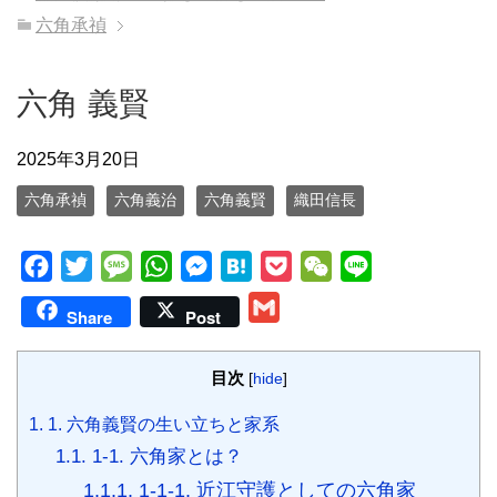
六角承禎
六角 義賢
2025年3月20日
六角承禎
六角義治
六角義賢
織田信長
F
T
M
W
M
H
P
W
L
a
w
e
h
e
a
o
e
i
G
Share
Post
c
i
s
a
s
t
c
C
n
m
e
t
s
t
s
e
k
h
e
a
目次
[
hide
]
b
t
a
s
e
n
e
a
i
o
e
g
A
n
a
t
t
1.
1. 六角義賢の生い立ちと家系
l
o
r
e
p
g
1.1.
1-1. 六角家とは？
k
p
e
1.1.1.
1-1-1. 近江守護としての六角家