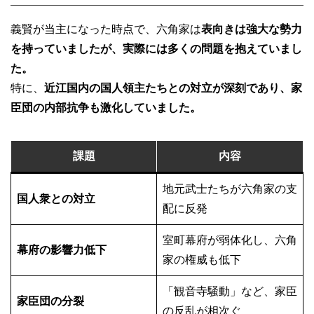
義賢が当主になった時点で、六角家は
表向きは強大な勢力
を持っていましたが、実際には多くの問題を抱えていまし
た。
特に、
近江国内の国人領主たちとの対立が深刻であり、家
臣団の内部抗争も激化していました。
課題
内容
地元武士たちが六角家の支
国人衆との対立
配に反発
室町幕府が弱体化し、六角
幕府の影響力低下
家の権威も低下
「観音寺騒動」など、家臣
家臣団の分裂
の反乱が相次ぐ