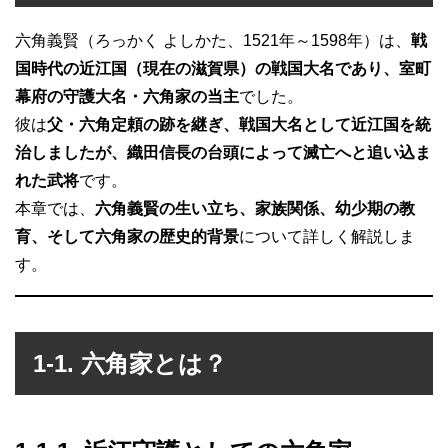
六角義賢（ろっかく よしかた、1521年～1598年）は、
戦
国時代の近江国（現在の滋賀県）の戦国大名であり、室町
幕府の守護大名・六角家の当主
でした。
彼は
父・六角定頼の跡を継ぎ、戦国大名として近江国を統
治しましたが、織田信長の台頭によって滅亡へと追い込ま
れた武将
です。
本章では、
六角義賢の生い立ち、家族関係、幼少期の教
育、そして六角家の歴史的背景
について詳しく解説しま
す。
1-1. 六角家とは？