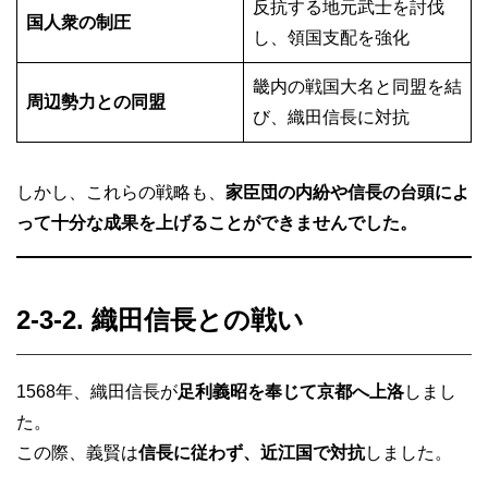
反抗する地元武士を討伐
国人衆の制圧
し、領国支配を強化
畿内の戦国大名と同盟を結
周辺勢力との同盟
び、織田信長に対抗
しかし、これらの戦略も、
家臣団の内紛や信長の台頭によ
って十分な成果を上げることができませんでした。
2-3-2. 織田信長との戦い
1568年、織田信長が
足利義昭を奉じて京都へ上洛
しまし
た。
この際、義賢は
信長に従わず、近江国で対抗
しました。