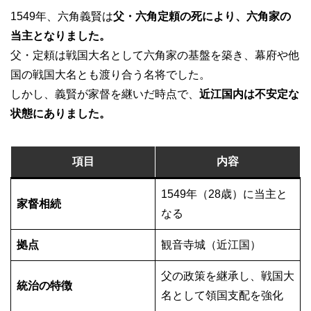
1549年、六角義賢は
父・六角定頼の死により、六角家の
当主となりました。
父・定頼は戦国大名として六角家の基盤を築き、幕府や他
国の戦国大名とも渡り合う名将でした。
しかし、義賢が家督を継いだ時点で、
近江国内は不安定な
状態にありました。
項目
内容
1549年（28歳）に当主と
家督相続
なる
拠点
観音寺城（近江国）
父の政策を継承し、戦国大
統治の特徴
名として領国支配を強化