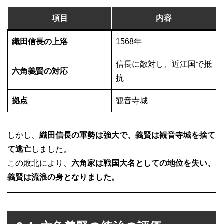
項目
内容
織田信長の上洛
1568年
信長に敵対し、近江国で抵
六角義賢の対応
抗
拠点
観音寺城
しかし、
織田信長の軍勢は強大で、義賢は観音寺城を捨て
て逃亡
しました。
この敗北により、
六角家は戦国大名としての地位を失い、
義賢は流浪の身となりました。