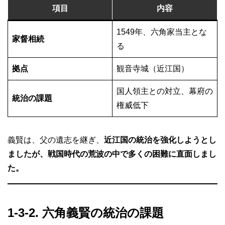
項目
内容
1549年、六角家当主とな
家督相続
る
拠点
観音寺城（近江国）
国人領主との対立、幕府の
統治の課題
権威低下
義賢は、父の遺志を継ぎ、
近江国の統治を強化しようとし
ましたが、戦国時代の荒波の中で多くの困難に直面しまし
た。
1-3-2. 六角義賢の統治の課題