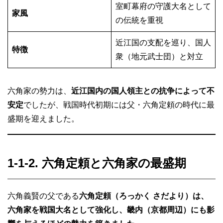
室町幕府の守護大名として
家風
の伝統を重視
近江国の支配を巡り、国人
特徴
衆（地元武士団）と対立
六角家の勢力は、
近江国内の国人領主との抗争によって不
安定
でしたが、戦国時代初期には父・六角定頼の時代に最
盛期を迎えました。
1-1-2. 六角定頼と六角家の最盛期
六角義賢の父である
六角定頼（ろっかく さだより）は、
六角家を戦国大名として強化し、畿内（京都周辺）にも影