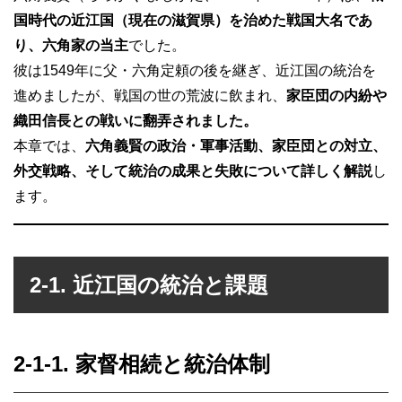
国時代の近江国（現在の滋賀県）を治めた戦国大名であ
り、六角家の当主
でした。
彼は1549年に父・六角定頼の後を継ぎ、近江国の統治を
進めましたが、戦国の世の荒波に飲まれ、
家臣団の内紛や
織田信長との戦いに翻弄されました。
本章では、
六角義賢の政治・軍事活動、家臣団との対立、
外交戦略、そして統治の成果と失敗について詳しく解説
し
ます。
2-1. 近江国の統治と課題
2-1-1. 家督相続と統治体制