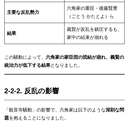
六角家の重臣・後藤賢豊
主要な反乱勢力
（ごとう かたとよ）ら
義賢が反乱を鎮圧するも、
結果
家中の結束が崩れる
この騒動によって、
六角家の家臣団の団結が崩れ、義賢の
統治力が低下する結果
となりました。
2-2-2. 反乱の影響
「観音寺騒動」の影響で、六角家は以下のような
深刻な問
題
を抱えることになりました。