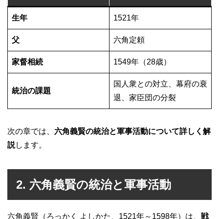
生年
1521年
父
六角定頼
家督相続
1549年（28歳）
国人衆との対立、幕府の衰
統治の課題
退、家臣団の分裂
次の章では、
六角義賢の統治と軍事活動について詳しく解
説
します。
2. 六角義賢の統治と軍事活動
六角義賢（ろっかく よしかた、1521年～1598年）は、
戦