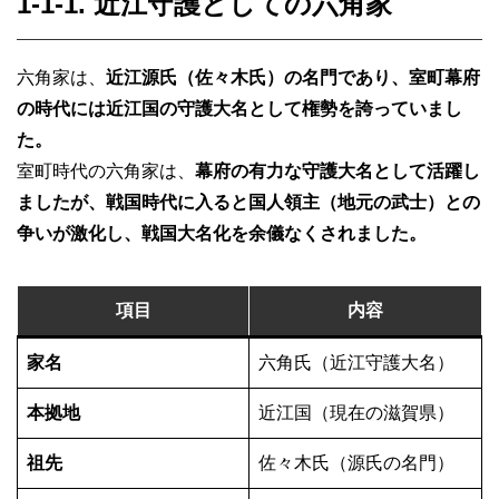
1-1-1. 近江守護としての六角家
六角家は、
近江源氏（佐々木氏）の名門であり、室町幕府
の時代には近江国の守護大名として権勢を誇っていまし
た。
室町時代の六角家は、
幕府の有力な守護大名として活躍し
ましたが、戦国時代に入ると国人領主（地元の武士）との
争いが激化し、戦国大名化を余儀なくされました。
項目
内容
家名
六角氏（近江守護大名）
本拠地
近江国（現在の滋賀県）
祖先
佐々木氏（源氏の名門）