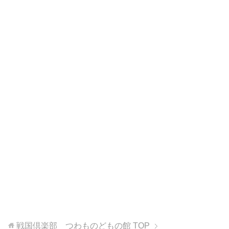
戦国倶楽部 つわものどもの館
TOP