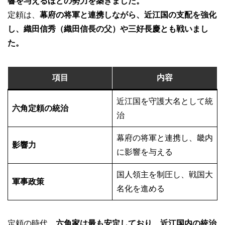
響を与えるほどの勢力を築きました。
定頼は、
幕府の将軍と連携しながら、近江国の支配を強化
し、織田信秀（織田信長の父）や三好長慶とも戦いまし
た。
項目
内容
近江国を守護大名として統
六角定頼の統治
治
幕府の将軍と連携し、畿内
影響力
に影響を与える
国人領主を制圧し、戦国大
軍事政策
名化を進める
定頼の時代、
六角家は最も安定しており、近江国内の統治