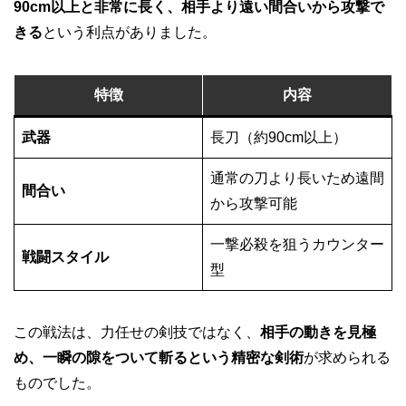
90cm以上と非常に長く、相手より遠い間合いから攻撃で
きる
という利点がありました。
特徴
内容
武器
長刀（約90cm以上）
通常の刀より長いため遠間
間合い
から攻撃可能
一撃必殺を狙うカウンター
戦闘スタイル
型
この戦法は、力任せの剣技ではなく、
相手の動きを見極
め、一瞬の隙をついて斬るという精密な剣術
が求められる
ものでした。