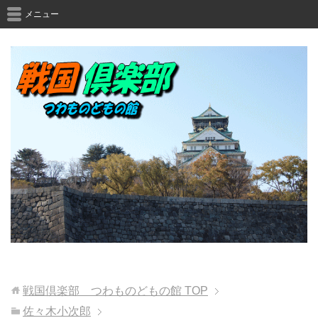
メニュー
戦国倶楽部 つわものどもの館
TOP
佐々木小次郎