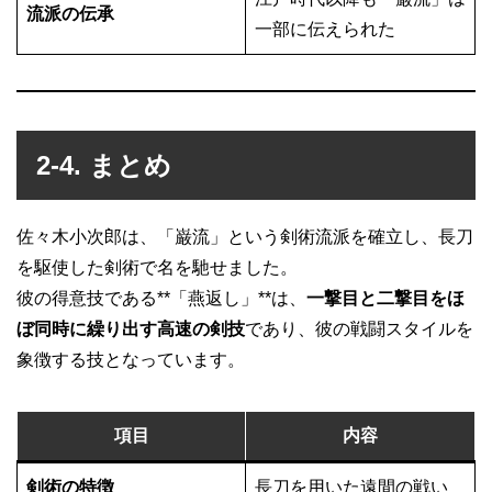
流派の伝承
一部に伝えられた
2-4. まとめ
佐々木小次郎は、「巌流」という剣術流派を確立し、長刀
を駆使した剣術で名を馳せました。
彼の得意技である**「燕返し」**は、
一撃目と二撃目をほ
ぼ同時に繰り出す高速の剣技
であり、彼の戦闘スタイルを
象徴する技となっています。
項目
内容
剣術の特徴
長刀を用いた遠間の戦い