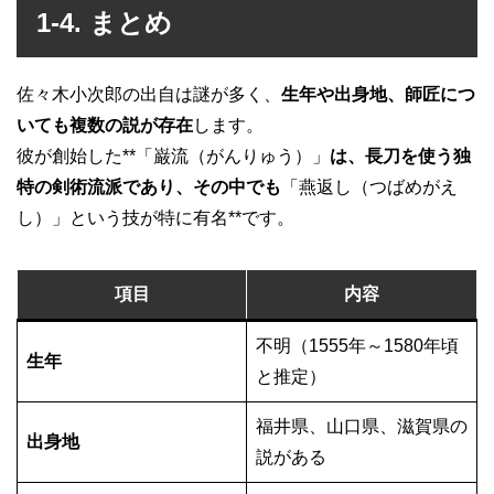
1-4. まとめ
佐々木小次郎の出自は謎が多く、
生年や出身地、師匠につ
いても複数の説が存在
します。
彼が創始した**「巌流（がんりゅう）」
は、長刀を使う独
特の剣術流派であり、その中でも
「燕返し（つばめがえ
し）」という技が特に有名**です。
項目
内容
不明（1555年～1580年頃
生年
と推定）
福井県、山口県、滋賀県の
出身地
説がある