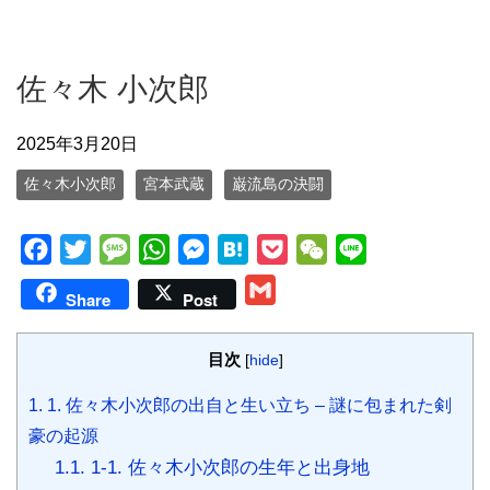
佐々木 小次郎
2025年3月20日
佐々木小次郎
宮本武蔵
巌流島の決闘
F
T
M
W
M
H
P
W
L
a
w
e
h
e
a
o
e
i
G
Share
Post
c
i
s
a
s
t
c
C
n
m
e
t
s
t
s
e
k
h
e
a
目次
[
hide
]
b
t
a
s
e
n
e
a
i
o
e
g
A
n
a
t
t
1.
1. 佐々木小次郎の出自と生い立ち – 謎に包まれた剣
l
o
r
e
p
g
豪の起源
k
p
e
1.1.
1-1. 佐々木小次郎の生年と出身地