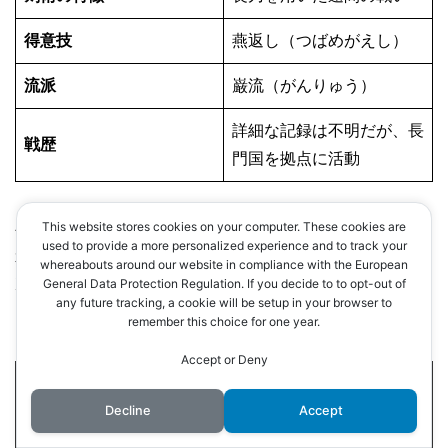
得意技
燕返し（つばめがえし）
流派
巌流（がんりゅう）
詳細な記録は不明だが、長
戦歴
門国を拠点に活動
小次郎の剣術は、
実戦において極めて有効な技であり、彼
This website stores cookies on your computer. These cookies are
used to provide a more personalized experience and to track your
が高名な剣豪であったことは間違いないでしょう。
whereabouts around our website in compliance with the European
次の章では、
宮本武蔵との「巌流島の決闘」について詳し
General Data Protection Regulation. If you decide to to opt-out of
any future tracking, a cookie will be setup in your browser to
く解説
します。
remember this choice for one year.
Accept or Deny
3. 佐々木小次郎と宮本武蔵の「巌
Decline
Accept
流島の決闘」 – 史実と伝説