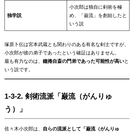
小次郎は独自に剣術を極
独学説
め、「巌流」を創始したと
いう説
塚原卜伝は宮本武蔵とも関わりのある有名な剣士ですが、
小次郎が彼の弟子であったという確証はありません。
最も有力なのは、
鐘捲自斎の門弟であった可能性が高い
と
いう説です。
1-3-2. 剣術流派「巌流（がんりゅ
う）」
佐々木小次郎は、
自らの流派として「巌流（がんりゅ