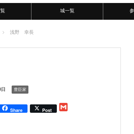
一覧
城一覧
浅野 幸長
0日
豊臣家
G
Share
Post
m
a
i