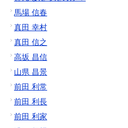
馬場 信春
真田 幸村
真田 信之
高坂 昌信
山県 昌景
前田 利常
前田 利長
前田 利家