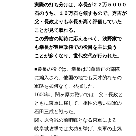
実際の打ち分けは、幸長が２２万５０００
石のうち、１６万石を領すもので、秀吉が
父・長政よりも幸長を高く評価していた
ことが見て取れる。
この秀吉の期待に応えるべく、浅野家で
も幸長が豊臣政権での役目を主に負う
ことが多くなり、世代交代が行われた。
■慶長の役では、幸長は加藤清正の部隊
に編入され、他国の地でも天才的なその
軍略を如何なく、発揮した。
1600年、関ヶ原の戦いでは、父・長政と
ともに東軍に属して、相性の悪い西軍の
石田三成と戦った。
関ヶ原合戦の前哨戦となる東軍による
岐阜城攻撃では大功を挙げ、東軍の士気