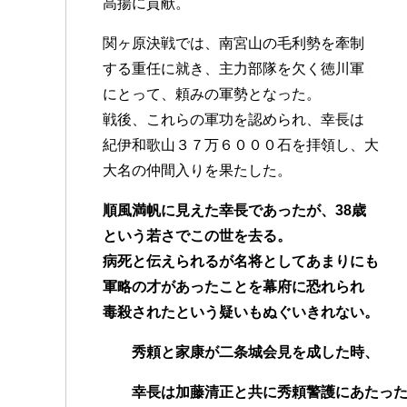
高揚に貢献。
関ヶ原決戦では、南宮山の毛利勢を牽制
する重任に就き、主力部隊を欠く徳川軍
にとって、頼みの軍勢となった。
戦後、これらの軍功を認められ、幸長は
紀伊和歌山３７万６０００石を拝領し、大
大名の仲間入りを果たした。
順風満帆に見えた幸長であったが、38歳
という若さでこの世を去る。
病死と伝えられるが名将としてあまりにも
軍略の才があったことを幕府に恐れられ
毒殺されたという疑いもぬぐいきれない。
秀頼と家康が二条城会見を成した時、
幸長は加藤清正と共に秀頼警護にあたった