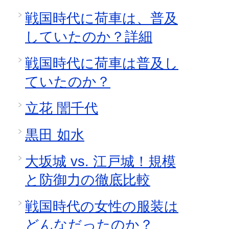
戦国時代に荷車は、普及
していたのか？詳細
戦国時代に荷車は普及し
ていたのか？
立花 誾千代
黒田 如水
大坂城 vs. 江戸城！規模
と防御力の徹底比較
戦国時代の女性の服装は
どんなだったのか？