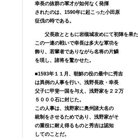
幸長の抜群の軍才が如何なく発揮
されたのは、1590年に起こった小田原
征伐の時である。
父長政とともに岩槻城攻めにて初陣を果た
この一連の戦いで幸長は多大な軍功を
飾り、若輩者でありながら名将の片鱗
を現し、諸将を驚かせた。
■1593年１１月、朝鮮の役の最中に秀吉
は異例の人事を行い、浅野長政・幸長
父子に甲斐一国を与え、浅野家を２２万
５０００石に封じた。
この人事は、浅野家に奥州諸大名の
統制をさせるためであり、浅野家がそ
の重役に耐え得るものと秀吉は認知
してのことだ。