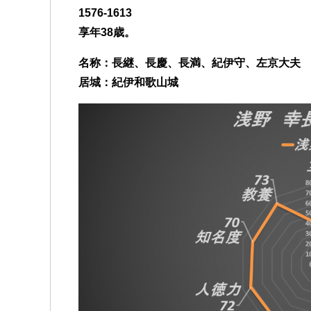
1576-1613
b
t
a
s
e
n
e
a
享年38歳。
o
e
g
A
n
a
t
t
o
r
e
p
g
名称：長継、長慶、長満、紀伊守、左京大夫
k
p
e
居城：紀伊和歌山城
r