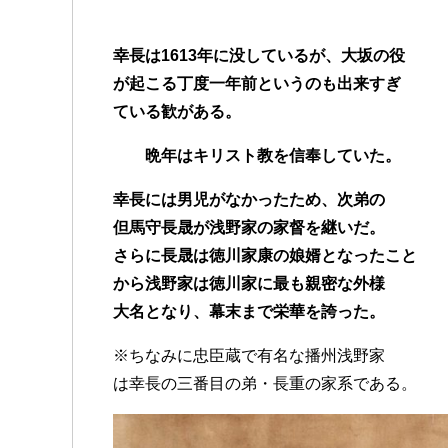
幸長は1613年に没しているが、大坂の役
が起こる丁度一年前というのも出来すぎ
ている歓がある。
晩年はキリスト教を信奉していた。
幸長には男児がなかったため、次弟の
但馬守長晟が浅野家の家督を継いだ。
さらに長晟は徳川家康の娘婿となったこと
から浅野家は徳川家に最も親密な外様
大名となり、幕末まで栄華を誇った。
※ちなみに忠臣蔵で有名な播州浅野家
は幸長の三番目の弟・長重の家系である。