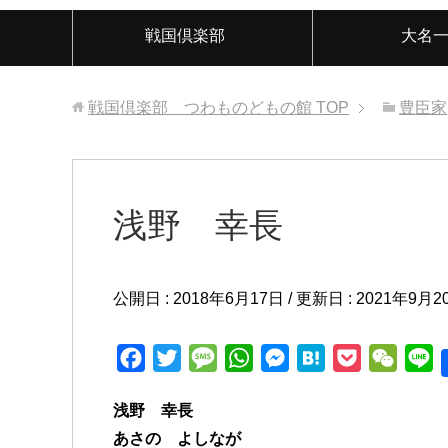
戦国倶楽部
大名
戦国倶楽部 つわものどもの館
TOP
豊臣家
浅野 幸長
公開日 :
2018年6月17日
/ 更新日 :
2021年9月2
F
T
M
W
M
H
P
W
L
a
w
e
h
e
a
o
e
i
浅野 幸長
c
i
s
a
s
t
c
C
n
あさの よしなが
e
t
s
t
s
e
k
h
e