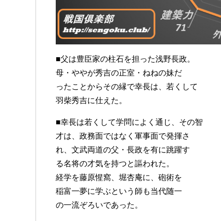
■父は豊臣家の柱石を担った浅野長政。
母・ややが秀吉の正室・ねねの妹だ
ったことからその縁で幸長は、若くして
羽柴秀吉に仕えた。
■幸長は若くして学問によく通じ、その智
才は、政務面ではなく軍事面で発揮さ
れ、文武両道の父・長政を有に跳躍す
る名将の才気を持つと謳われた。
経学を藤原惺窩、堀杏庵に、砲術を
稲富一夢に学ぶという師も当代随一
の一流ぞろいであった。