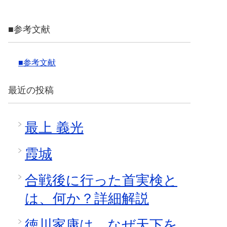
■参考文献
■参考文献
最近の投稿
最上 義光
霞城
合戦後に行った首実検と
は、何か？詳細解説
徳川家康は、なぜ天下を