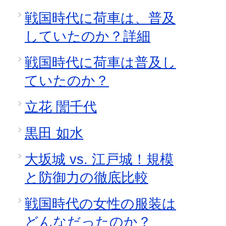
戦国時代に荷車は、普及
していたのか？詳細
戦国時代に荷車は普及し
ていたのか？
立花 誾千代
黒田 如水
大坂城 vs. 江戸城！規模
と防御力の徹底比較
戦国時代の女性の服装は
どんなだったのか？