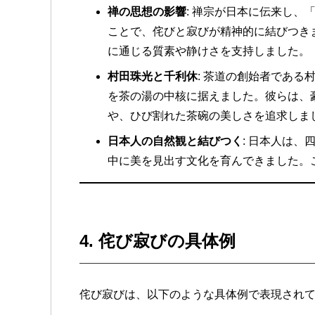
禅の思想の影響
: 禅宗が日本に伝来し
ことで、侘びと寂びが精神的に結びつき
に通じる質素や静けさを支持しました。
村田珠光と千利休
: 茶道の創始者であ
を茶の湯の中核に据えました。彼らは、
や、ひび割れた茶碗の美しさを追求しま
日本人の自然観と結びつく
: 日本人は
中に美を見出す文化を育んできました。
4.
侘び寂びの具体例
侘び寂びは、以下のような具体例で表現され