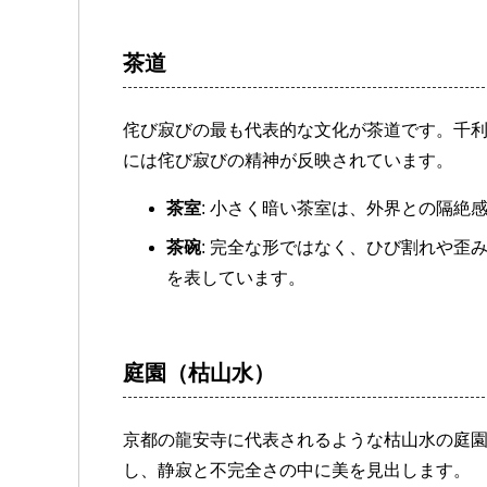
茶道
侘び寂びの最も代表的な文化が茶道です。千
には侘び寂びの精神が反映されています。
茶室
: 小さく暗い茶室は、外界との隔絶
茶碗
: 完全な形ではなく、ひび割れや歪
を表しています。
庭園（枯山水）
京都の龍安寺に代表されるような枯山水の庭
し、静寂と不完全さの中に美を見出します。