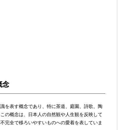
l
概念
意識を表す概念であり、特に茶道、庭園、詩歌、陶
。この概念は、日本人の自然観や人生観を反映して
、不完全で移ろいやすいものへの愛着を表していま