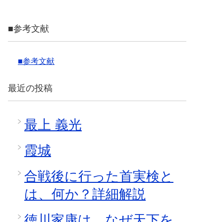
■参考文献
■参考文献
最近の投稿
最上 義光
霞城
合戦後に行った首実検と
は、何か？詳細解説
徳川家康は、なぜ天下を