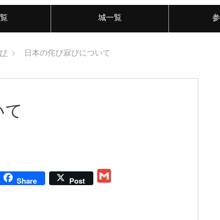
覧
城一覧
参
び
日本の侘び寂びについて
いて
G
Share
Post
m
a
i