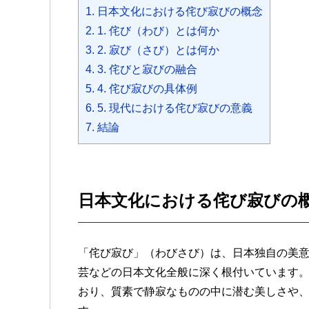
1.
日本文化における侘び寂びの概念
b
t
a
s
e
n
e
a
2.
1. 侘び（わび）とは何か
o
e
g
A
n
a
t
t
3.
2. 寂び（さび）とは何か
o
r
e
p
g
4.
3. 侘びと寂びの融合
k
p
e
5.
4. 侘び寂びの具体例
r
6.
5. 現代における侘び寂びの意義
7.
結論
日本文化における侘び寂びの
「侘び寂び」（わびさび）は、日本独自の美
芸などの日本文化全般に深く根付いています
おり、質素で静寂なものの中に潜む美しさや