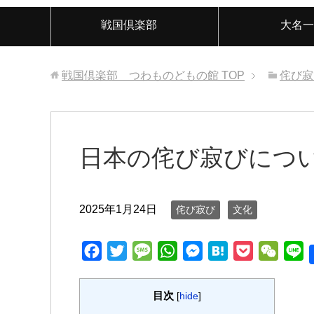
戦国倶楽部
大名一
戦国倶楽部 つわものどもの館
TOP
侘び寂
日本の侘び寂びにつ
2025年1月24日
侘び寂び
文化
F
T
M
W
M
H
P
W
L
a
w
e
h
e
a
o
e
i
c
i
s
a
s
t
c
C
n
目次
[
hide
]
e
t
s
t
s
e
k
h
e