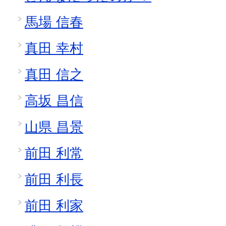
馬場 信春
真田 幸村
真田 信之
高坂 昌信
山県 昌景
前田 利常
前田 利長
前田 利家