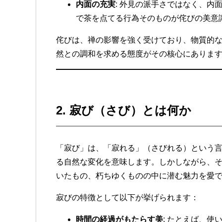
内面の充実
: 外見の派手さではなく、内
で茶を点てる行為そのものが侘びの美意
侘びは、禅の影響を強く受けており、物質的
然との調和を求める態度がその核心にありま
2.
寂び（さび）とは何か
「寂び」は、「寂れる」（さびれる）という
る自然な変化を意味します。しかしながら、
いたもの、朽ちゆくものの中に潜む魅力を愛
寂びの特徴として以下が挙げられます：
時間の経過がもたらす美
: たとえば、