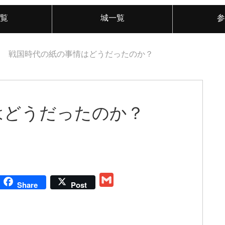
覧
城一覧
参
戦国時代の紙の事情はどうだったのか？
はどうだったのか？
G
Share
Post
m
a
i