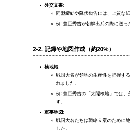
外交文書
:
同盟締結や降伏勧告には、上質な
例: 豊臣秀吉が朝鮮出兵の際に送
2-2.
記録や地図作成（約20%）
検地帳
:
戦国大名が領地の生産性を把握す
れました。
例: 豊臣秀吉の「太閤検地」では
す。
軍事地図
:
戦国大名たちは戦略立案のために
した。