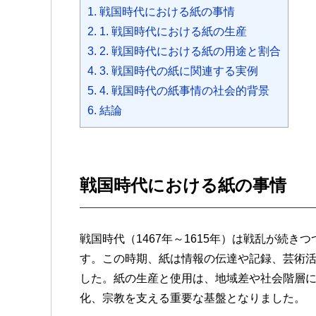
1.
戦国時代における紙の事情
b
t
a
s
e
n
e
a
2.
1. 戦国時代における紙の生産
o
e
g
A
n
a
t
t
3.
2. 戦国時代における紙の用途と割合
o
r
e
p
g
4.
3. 戦国時代の紙に関連する実例
k
p
e
5.
4. 戦国時代の紙事情の社会的背景
r
6.
結論
戦国時代における紙の事情
戦国時代（1467年～1615年）は戦乱が続
す。この時期、紙は情報の伝達や記録、芸術
した。紙の生産と使用は、地域差や社会階層
化、宗教を支える重要な基盤となりました。