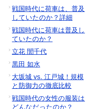
戦国時代に荷車は、普及
していたのか？詳細
戦国時代に荷車は普及し
ていたのか？
立花 誾千代
黒田 如水
大坂城 vs. 江戸城！規模
と防御力の徹底比較
戦国時代の女性の服装は
どんなだったのか？