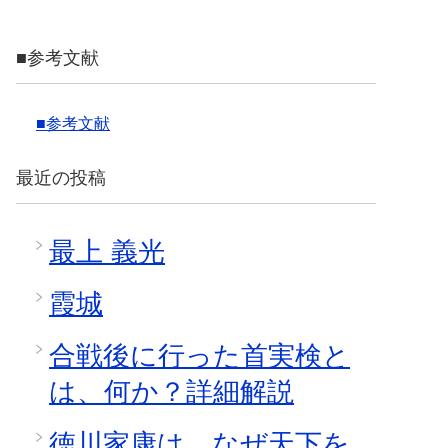
■参考文献
■参考文献
最近の投稿
最上 義光
霞城
合戦後に行った首実検と
は、何か？詳細解説
徳川家康は、なぜ天下を