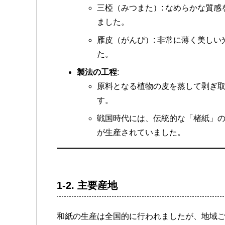
三椏（みつまた）: なめらかな質
ました。
雁皮（がんぴ）: 非常に薄く美し
た。
製法の工程
:
原料となる植物の皮を蒸して剥ぎ
す。
戦国時代には、伝統的な「楮紙」
が生産されていました。
1-2.
主要産地
和紙の生産は全国的に行われましたが、地域