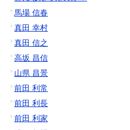
馬場 信春
真田 幸村
真田 信之
高坂 昌信
山県 昌景
前田 利常
前田 利長
前田 利家