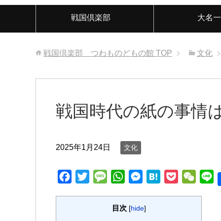
戦国倶楽部
大名一
戦国倶楽部 つわものどもの館
TOP
文化
戦国時代の紙の事情
2025年1月24日
文化
F
T
M
W
M
H
P
W
L
a
w
e
h
e
a
o
e
i
c
i
s
a
s
t
c
C
n
目次
[
hide
]
e
t
s
t
s
e
k
h
e