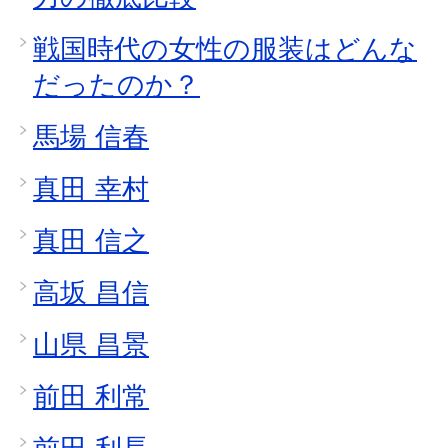
戦国時代の女性の服装はどんな
だったのか？
馬場 信春
真田 幸村
真田 信之
高坂 昌信
山県 昌景
前田 利常