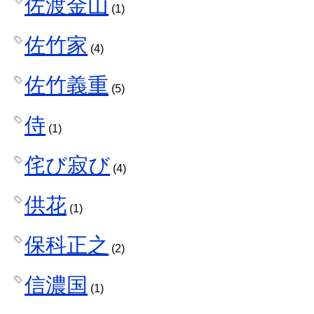
佐渡金山
(1)
佐竹家
(4)
佐竹義重
(5)
侍
(1)
侘び寂び
(4)
供花
(1)
保科正之
(2)
信濃国
(1)