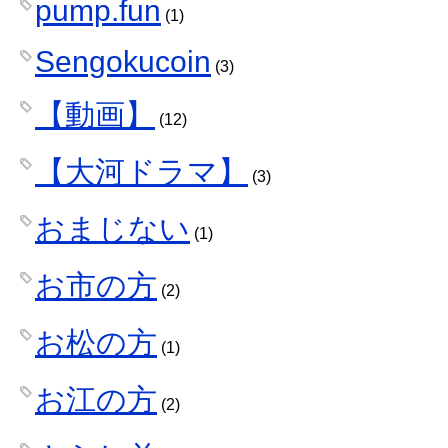
pump.fun
(1)
Sengokucoin
(3)
【動画】
(12)
【大河ドラマ】
(3)
おまじない
(1)
お市の方
(2)
お松の方
(1)
お江の方
(2)