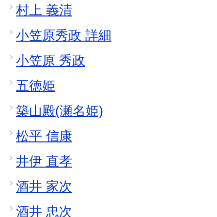
村上 義清
小笠原秀政 詳細
小笠原 秀政
五徳姫
築山殿(瀬名姫)
松平 信康
井伊 直孝
酒井 家次
酒井 忠次