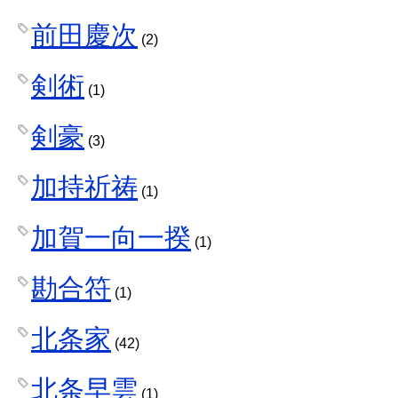
前田慶次
(2)
剣術
(1)
剣豪
(3)
加持祈祷
(1)
加賀一向一揆
(1)
勘合符
(1)
北条家
(42)
北条早雲
(1)