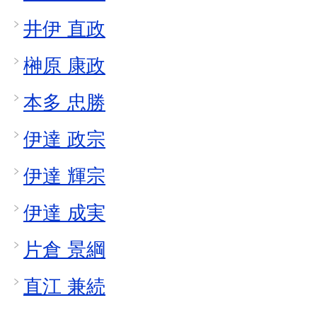
井伊 直政
榊原 康政
本多 忠勝
伊達 政宗
伊達 輝宗
伊達 成実
片倉 景綱
直江 兼続