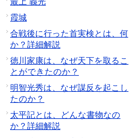
最上 義光
霞城
合戦後に行った首実検とは、何
か？詳細解説
徳川家康は、なぜ天下を取るこ
とができたのか？
明智光秀は、なぜ謀反を起こし
たのか？
太平記とは、どんな書物なの
か？詳細解説