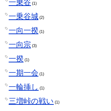
一乗谷
(1)
一乗谷城
(2)
一向一揆
(1)
一向宗
(3)
一揆
(1)
一期一会
(1)
一輪挿し
(1)
三増峠の戦い
(1)