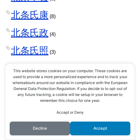
北条氏康
(8)
北条氏政
(4)
北条氏照
(3)
北条氏直
(2)
This website stores cookies on your computer. These cookies are
used to provide a more personalized experience and to track your
whereabouts around our website in compliance with the European
北条氏綱
(1)
General Data Protection Regulation. If you decide to to opt-out of
any future tracking, a cookie will be setup in your browser to
remember this choice for one year.
北条氏規
(1)
Accept or Deny
北条氏邦
(1)
Decline
Accept
十河一存