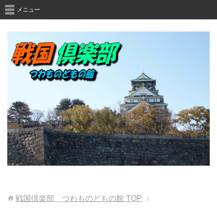
メニュー
戦国倶楽部 つわものどもの館
TOP