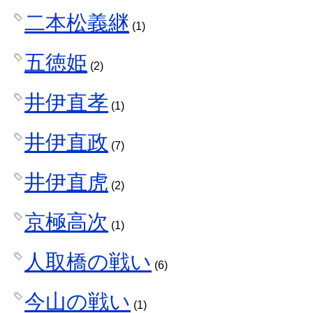
二本松義継
(1)
五徳姫
(2)
井伊直孝
(1)
井伊直政
(7)
井伊直虎
(2)
京極高次
(1)
人取橋の戦い
(6)
今山の戦い
(1)