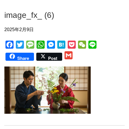
image_fx_ (6)
2025年2月9日
F
T
M
W
M
H
P
W
L
a
w
e
h
e
a
o
e
i
G
Share
Post
c
i
s
a
s
t
c
C
n
m
e
t
s
t
s
e
k
h
e
a
b
t
a
s
e
n
e
a
i
o
e
g
A
n
a
t
t
l
o
r
e
p
g
k
p
e
r