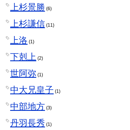
上杉景勝
(6)
上杉謙信
(11)
上洛
(1)
下剋上
(2)
世阿弥
(1)
中大兄皇子
(1)
中部地方
(3)
丹羽長秀
(1)