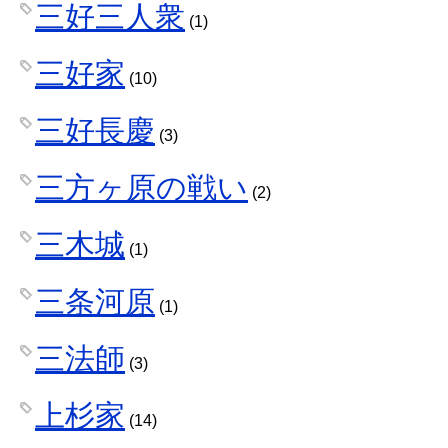
三好三人衆
(1)
三好家
(10)
三好長慶
(3)
三方ヶ原の戦い
(2)
三木城
(1)
三条河原
(1)
三法師
(3)
上杉家
(14)