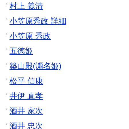
村上 義清
小笠原秀政 詳細
小笠原 秀政
五徳姫
築山殿(瀬名姫)
松平 信康
井伊 直孝
酒井 家次
酒井 忠次