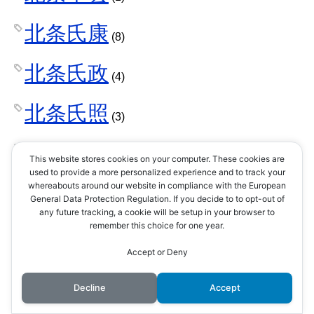
北条氏康
(8)
北条氏政
(4)
北条氏照
(3)
北条氏直
(2)
This website stores cookies on your computer. These cookies are
used to provide a more personalized experience and to track your
whereabouts around our website in compliance with the European
北条氏綱
(1)
General Data Protection Regulation. If you decide to to opt-out of
any future tracking, a cookie will be setup in your browser to
remember this choice for one year.
北条氏規
(1)
Accept or Deny
北条氏邦
(1)
Decline
Accept
十河一存