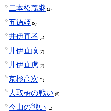
二本松義継
(1)
五徳姫
(2)
井伊直孝
(1)
井伊直政
(7)
井伊直虎
(2)
京極高次
(1)
人取橋の戦い
(6)
今山の戦い
(1)