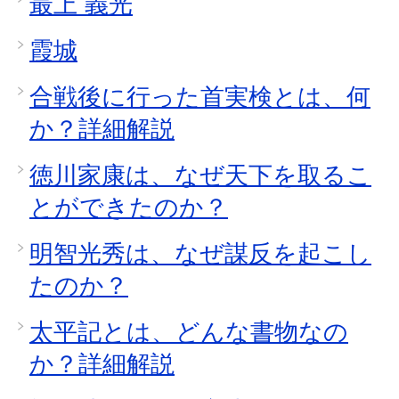
最上 義光
霞城
合戦後に行った首実検とは、何
か？詳細解説
徳川家康は、なぜ天下を取るこ
とができたのか？
明智光秀は、なぜ謀反を起こし
たのか？
太平記とは、どんな書物なの
か？詳細解説