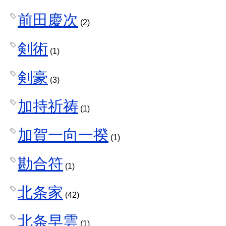
前田慶次
(2)
剣術
(1)
剣豪
(3)
加持祈祷
(1)
加賀一向一揆
(1)
勘合符
(1)
北条家
(42)
北条早雲
(1)