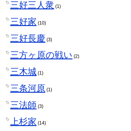
三好三人衆
(1)
三好家
(10)
三好長慶
(3)
三方ヶ原の戦い
(2)
三木城
(1)
三条河原
(1)
三法師
(3)
上杉家
(14)