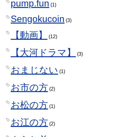
pump.fun
(1)
Sengokucoin
(3)
【動画】
(12)
【大河ドラマ】
(3)
おまじない
(1)
お市の方
(2)
お松の方
(1)
お江の方
(2)