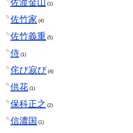
佐渡金山
(1)
佐竹家
(4)
佐竹義重
(5)
侍
(1)
侘び寂び
(4)
供花
(1)
保科正之
(2)
信濃国
(1)