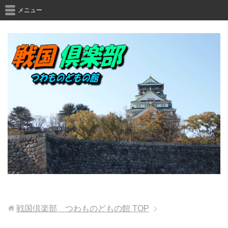
メニュー
戦国倶楽部 つわものどもの館
TOP