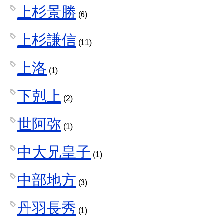
上杉景勝
(6)
上杉謙信
(11)
上洛
(1)
下剋上
(2)
世阿弥
(1)
中大兄皇子
(1)
中部地方
(3)
丹羽長秀
(1)