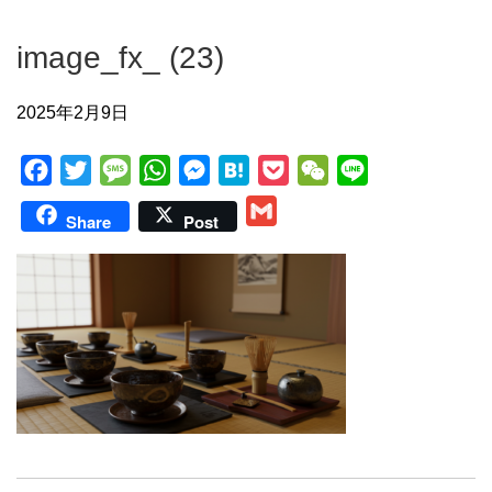
image_fx_ (23)
2025年2月9日
F
T
M
W
M
H
P
W
L
a
w
e
h
e
a
o
e
i
G
Share
Post
c
i
s
a
s
t
c
C
n
m
e
t
s
t
s
e
k
h
e
a
b
t
a
s
e
n
e
a
i
o
e
g
A
n
a
t
t
l
o
r
e
p
g
k
p
e
r