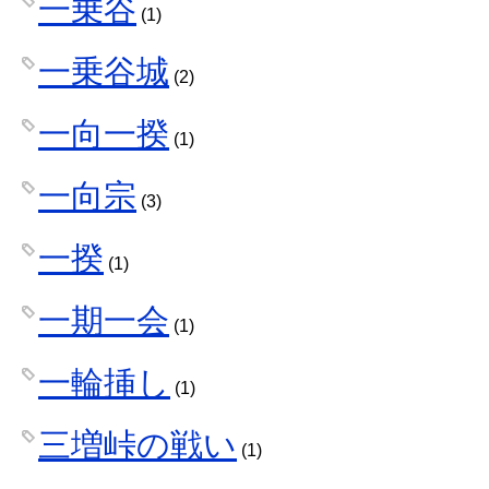
一乗谷
(1)
一乗谷城
(2)
一向一揆
(1)
一向宗
(3)
一揆
(1)
一期一会
(1)
一輪挿し
(1)
三増峠の戦い
(1)