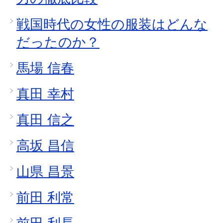
戦国時代の女性の服装はどんな
だったのか？
馬場 信春
真田 幸村
真田 信之
高坂 昌信
山県 昌景
前田 利常