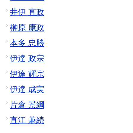
井伊 直政
榊原 康政
本多 忠勝
伊達 政宗
伊達 輝宗
伊達 成実
片倉 景綱
直江 兼続