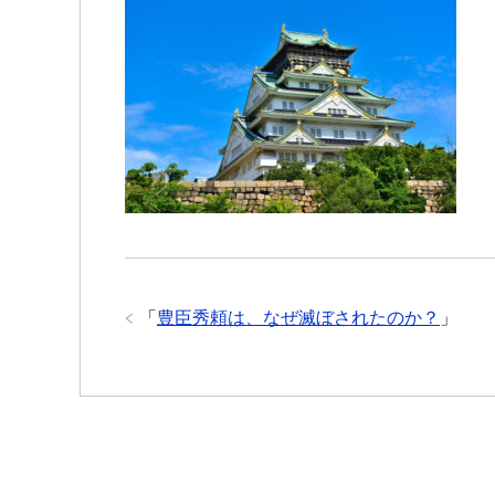
c
i
s
a
s
t
c
C
n
e
t
s
t
s
e
k
h
e
b
t
a
s
e
n
e
a
o
e
g
A
n
a
t
t
o
r
e
p
g
k
p
e
r
「
豊臣秀頼は、なぜ滅ぼされたのか？
」