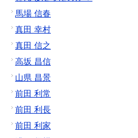
馬場 信春
真田 幸村
真田 信之
高坂 昌信
山県 昌景
前田 利常
前田 利長
前田 利家