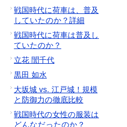
戦国時代に荷車は、普及
していたのか？詳細
戦国時代に荷車は普及し
ていたのか？
立花 誾千代
黒田 如水
大坂城 vs. 江戸城！規模
と防御力の徹底比較
戦国時代の女性の服装は
どんなだったのか？