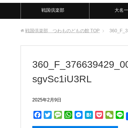
戦国倶楽部
大名
戦国倶楽部 つわものどもの館
TOP
360_F_3
360_F_376639429_0
sgvSc1iU3RL
2025年2月9日
F
T
M
W
M
H
P
W
L
a
w
e
h
e
a
o
e
i