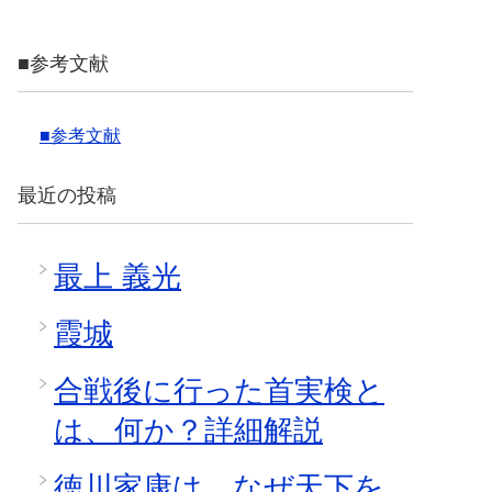
■参考文献
■参考文献
最近の投稿
最上 義光
霞城
合戦後に行った首実検と
は、何か？詳細解説
徳川家康は、なぜ天下を