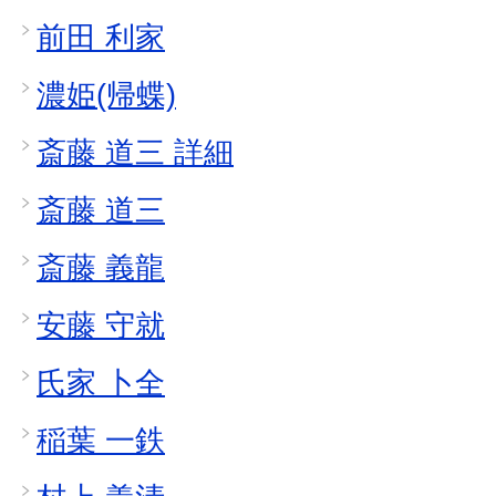
前田 利家
濃姫(帰蝶)
斎藤 道三 詳細
斎藤 道三
斎藤 義龍
安藤 守就
氏家 卜全
稲葉 一鉄