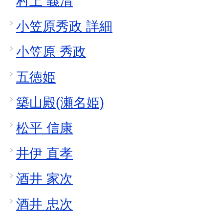
村上 義清
小笠原秀政 詳細
小笠原 秀政
五徳姫
築山殿(瀬名姫)
松平 信康
井伊 直孝
酒井 家次
酒井 忠次