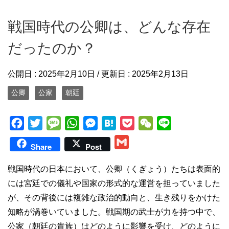
戦国時代の公卿は、どんな存在
だったのか？
公開日 :
2025年2月10日
/ 更新日 :
2025年2月13日
公卿
公家
朝廷
F
T
M
W
M
H
P
W
L
a
w
e
h
e
a
o
e
i
G
Share
Post
c
i
s
a
s
t
c
C
n
m
e
t
s
t
s
e
k
h
e
戦国時代の日本において、公卿（くぎょう）たちは表面的
a
b
t
a
s
e
n
e
a
には宮廷での儀礼や国家の形式的な運営を担っていました
i
o
e
g
A
n
a
t
t
が、その背後には複雑な政治的動向と、生き残りをかけた
l
o
r
e
p
g
知略が渦巻いていました。戦国期の武士が力を持つ中で、
k
p
e
公家（朝廷の貴族）はどのように影響を受け、どのように