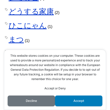
どうする家康
(2)
ひこにゃん
(1)
まつ
(1)
アレッサンドロ・ヴァリニ
This website stores cookies on your computer. These cookies are
used to provide a more personalized experience and to track your
ャーノ
(1)
whereabouts around our website in compliance with the European
General Data Protection Regulation. If you decide to to opt-out of
any future tracking, a cookie will be setup in your browser to
アンケート
(11)
remember this choice for one year.
Accept or Deny
イエズス会
(3)
Decline
Accept
オランダ
(1)