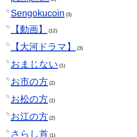
Sengokucoin
(3)
【動画】
(12)
【大河ドラマ】
(3)
おまじない
(1)
お市の方
(2)
お松の方
(1)
お江の方
(2)
さらし首
(1)