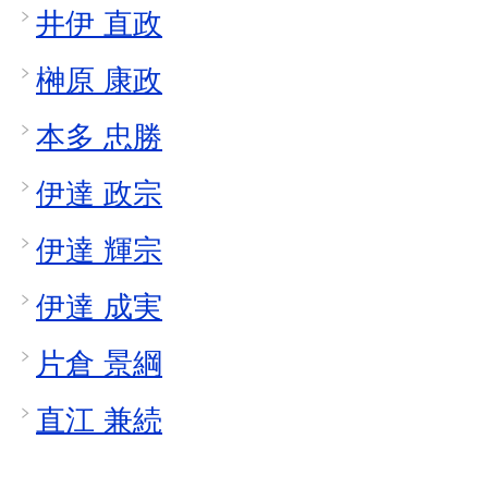
井伊 直政
榊原 康政
本多 忠勝
伊達 政宗
伊達 輝宗
伊達 成実
片倉 景綱
直江 兼続