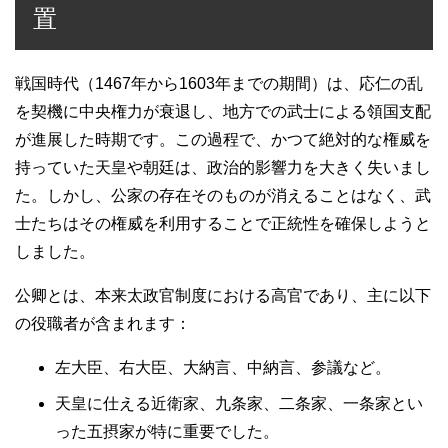
置
戦国時代（1467年から1603年までの期間）は、応仁の乱
を契機に中央権力が衰退し、地方での武士による領国支配
が進展した時期です。この過程で、かつて絶対的な権威を
持っていた天皇や朝廷は、政治的影響力を大きく失いまし
た。しかし、公家の存在そのものが消えることはなく、武
士たちはその権威を利用することで正統性を確保しようと
しました。
公卿とは、本来太政官制度における高官であり、主に以下
の役職者が含まれます：
左大臣、右大臣、大納言、中納言、参議など。
天皇に仕える近衛家、九条家、二条家、一条家とい
った五摂家が特に重要でした。