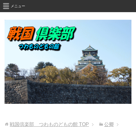
メニュー
戦国倶楽部 つわものどもの館
TOP
公卿