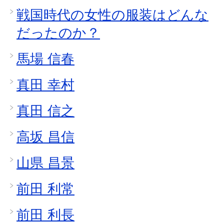
戦国時代の女性の服装はどんな
だったのか？
馬場 信春
真田 幸村
真田 信之
高坂 昌信
山県 昌景
前田 利常
前田 利長