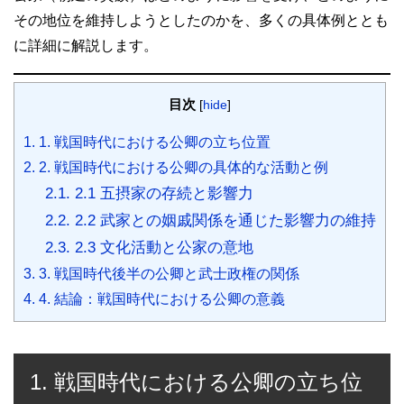
r
その地位を維持しようとしたのかを、多くの具体例ととも
に詳細に解説します。
目次
[
hide
]
1.
1. 戦国時代における公卿の立ち位置
2.
2. 戦国時代における公卿の具体的な活動と例
2.1.
2.1 五摂家の存続と影響力
2.2.
2.2 武家との姻戚関係を通じた影響力の維持
2.3.
2.3 文化活動と公家の意地
3.
3. 戦国時代後半の公卿と武士政権の関係
4.
4. 結論：戦国時代における公卿の意義
1. 戦国時代における公卿の立ち位