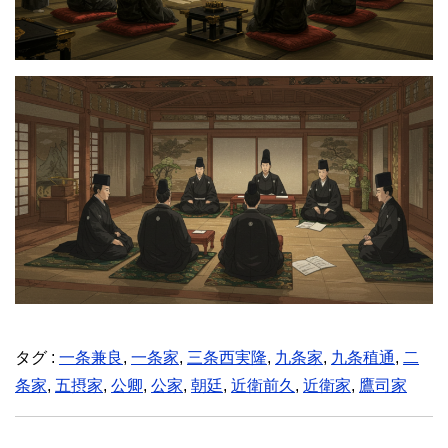
タグ :
一条兼良
,
一条家
,
三条西実隆
,
九条家
,
九条稙通
,
二
条家
,
五摂家
,
公卿
,
公家
,
朝廷
,
近衛前久
,
近衛家
,
鷹司家