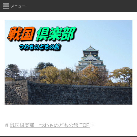
メニュー
戦国倶楽部 つわものどもの館
TOP