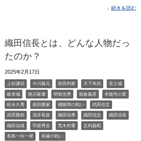
続きを読む
織田信長とは、どんな人物だっ
たのか？
2025年2月17日
上杉謙信
今川義元
前田利家
天下布武
安土城
岐阜城
徳川家康
明智光秀
朝倉義景
本能寺の変
松永久秀
柴田勝家
桶狭間の戦い
武田信玄
武田勝頼
浅井長政
織田信孝
織田信忠
織田信長
織田信雄
羽柴秀吉
荒木村重
足利義昭
長島一向一揆
長篠の戦い