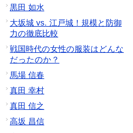
黒田 如水
大坂城 vs. 江戸城！規模と防御
力の徹底比較
戦国時代の女性の服装はどんな
だったのか？
馬場 信春
真田 幸村
真田 信之
高坂 昌信