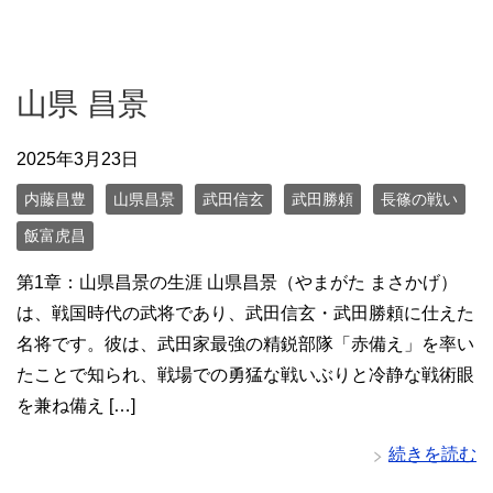
山県 昌景
2025年3月23日
内藤昌豊
山県昌景
武田信玄
武田勝頼
長篠の戦い
飯富虎昌
第1章：山県昌景の生涯 山県昌景（やまがた まさかげ）
は、戦国時代の武将であり、武田信玄・武田勝頼に仕えた
名将です。彼は、武田家最強の精鋭部隊「赤備え」を率い
たことで知られ、戦場での勇猛な戦いぶりと冷静な戦術眼
を兼ね備え […]
続きを読む