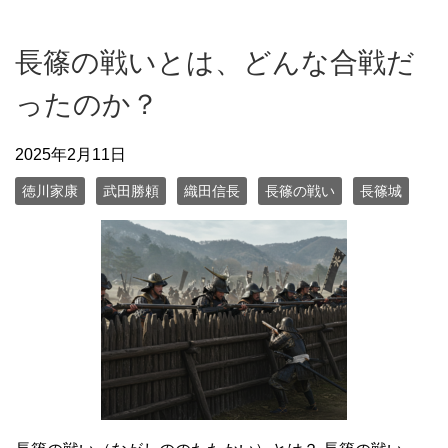
長篠の戦いとは、どんな合戦だ
ったのか？
2025年2月11日
徳川家康
武田勝頼
織田信長
長篠の戦い
長篠城