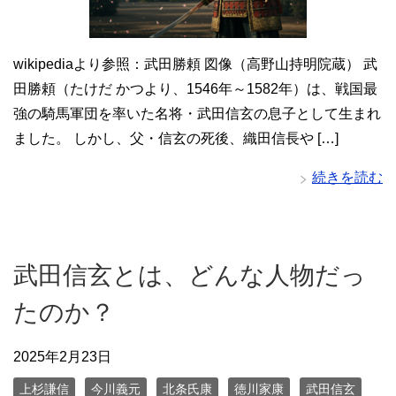
wikipediaより参照：武田勝頼 図像（高野山持明院蔵） 武
田勝頼（たけだ かつより、1546年～1582年）は、戦国最
強の騎馬軍団を率いた名将・武田信玄の息子として生まれ
ました。 しかし、父・信玄の死後、織田信長や […]
続きを読む
武田信玄とは、どんな人物だっ
たのか？
2025年2月23日
上杉謙信
今川義元
北条氏康
徳川家康
武田信玄