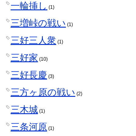
一輪挿し
(1)
三増峠の戦い
(1)
三好三人衆
(1)
三好家
(10)
三好長慶
(3)
三方ヶ原の戦い
(2)
三木城
(1)
三条河原
(1)