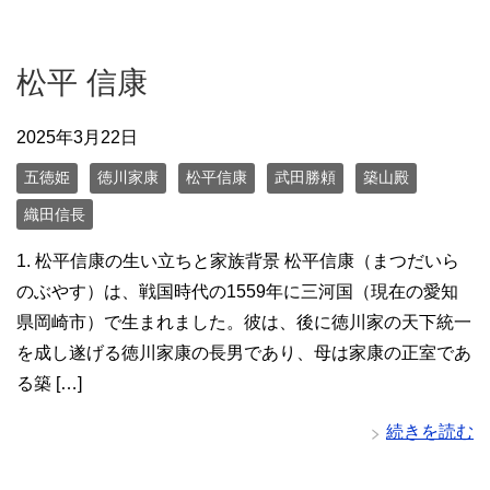
松平 信康
2025年3月22日
五徳姫
徳川家康
松平信康
武田勝頼
築山殿
織田信長
1. 松平信康の生い立ちと家族背景 松平信康（まつだいら
のぶやす）は、戦国時代の1559年に三河国（現在の愛知
県岡崎市）で生まれました。彼は、後に徳川家の天下統一
を成し遂げる徳川家康の長男であり、母は家康の正室であ
る築 […]
続きを読む