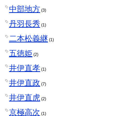
中部地方
(3)
丹羽長秀
(1)
二本松義継
(1)
五徳姫
(2)
井伊直孝
(1)
井伊直政
(7)
井伊直虎
(2)
京極高次
(1)