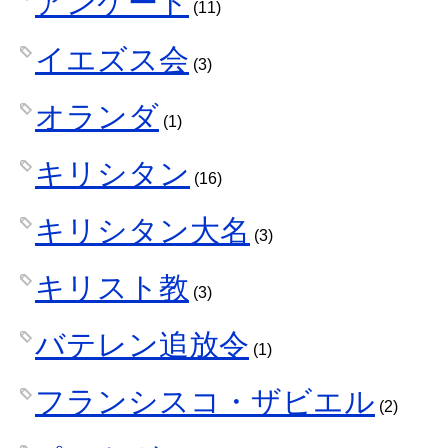
アンケート
(11)
イエズス会
(3)
オランダ
(1)
キリシタン
(16)
キリシタン大名
(3)
キリスト教
(3)
バテレン追放令
(1)
フランシスコ・ザビエル
(2)