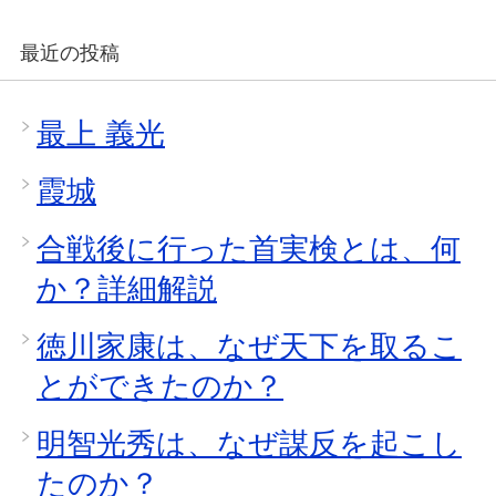
最近の投稿
最上 義光
霞城
合戦後に行った首実検とは、何
か？詳細解説
徳川家康は、なぜ天下を取るこ
とができたのか？
明智光秀は、なぜ謀反を起こし
たのか？