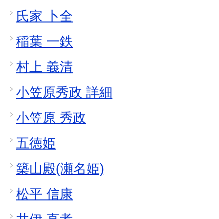
氏家 卜全
稲葉 一鉄
村上 義清
小笠原秀政 詳細
小笠原 秀政
五徳姫
築山殿(瀬名姫)
松平 信康