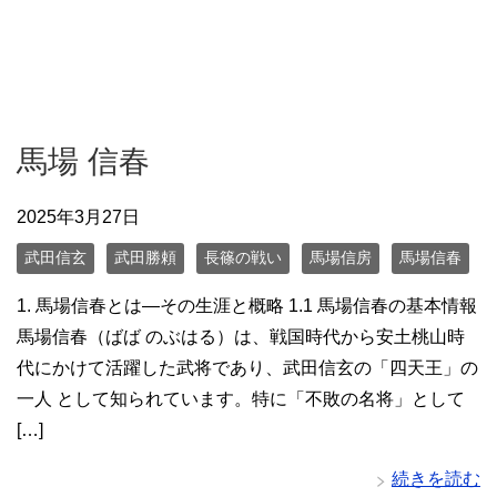
馬場 信春
2025年3月27日
武田信玄
武田勝頼
長篠の戦い
馬場信房
馬場信春
1. 馬場信春とは—その生涯と概略 1.1 馬場信春の基本情報
馬場信春（ばば のぶはる）は、戦国時代から安土桃山時
代にかけて活躍した武将であり、武田信玄の「四天王」の
一人 として知られています。特に「不敗の名将」として
[…]
続きを読む