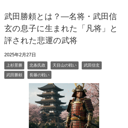
武田勝頼とは？—名将・武田信
玄の息子に生まれた「凡将」と
評された悲運の武将
2025年2月27日
上杉景勝
北条氏政
天目山の戦い
武田信玄
武田勝頼
長篠の戦い