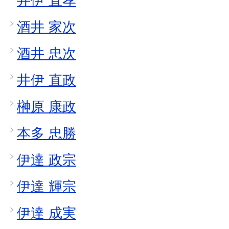
井伊 直孝
酒井 家次
酒井 忠次
井伊 直政
榊原 康政
本多 忠勝
伊達 政宗
伊達 輝宗
伊達 成実