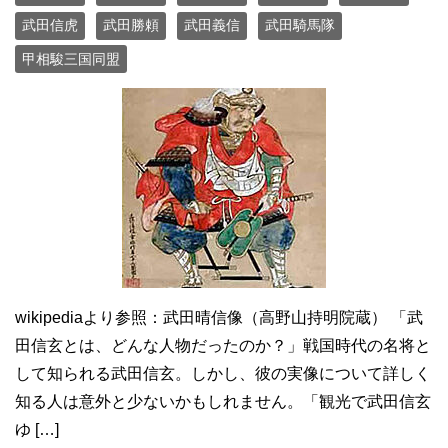
武田信虎
武田勝頼
武田義信
武田騎馬隊
甲相駿三国同盟
wikipediaより参照：武田晴信像（高野山持明院蔵） 「武
田信玄とは、どんな人物だったのか？」戦国時代の名将と
して知られる武田信玄。しかし、彼の実像について詳しく
知る人は意外と少ないかもしれません。「観光で武田信玄
ゆ […]