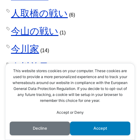
人取橋の戦い
(6)
今山の戦い
(1)
今川家
(14)
今川義元
(6)
This website stores cookies on your computer. These cookies are
used to provide a more personalized experience and to track your
仏教
whereabouts around our website in compliance with the European
(1)
General Data Protection Regulation. If you decide to to opt-out of
any future tracking, a cookie will be setup in your browser to
仙石秀久
remember this choice for one year.
(2)
Accept or Deny
仮想通貨
(1)
Decline
Accept
伊予国
(1)