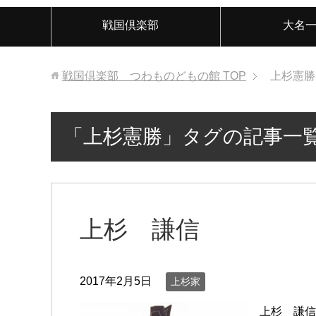
戦国倶楽部
大名
戦国倶楽部 つわものどもの館
TOP
上杉憲勝
「上杉憲勝」タグの記事一
上杉 謙信
2017年2月5日
上杉家
上杉 謙信う