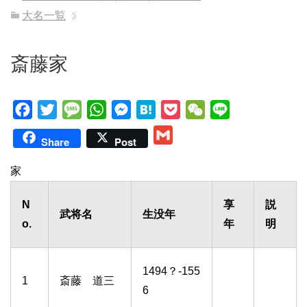
大名一覧
斎藤家
F
T
M
W
M
H
P
W
L
a
w
e
h
e
a
o
e
i
G
Share
Post
c
i
s
a
s
t
c
C
n
m
e
t
s
t
s
e
k
h
e
家
a
b
t
a
s
e
n
e
a
i
N
享
説
o
e
g
A
n
a
t
t
l
武将名
生没年
o.
年
明
o
r
e
p
g
k
p
e
r
1494？-155
1
斎藤 道三
6