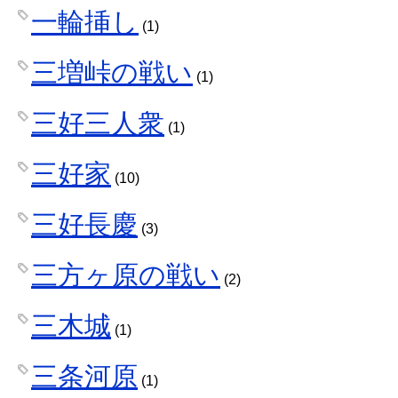
一輪挿し
(1)
三増峠の戦い
(1)
三好三人衆
(1)
三好家
(10)
三好長慶
(3)
三方ヶ原の戦い
(2)
三木城
(1)
三条河原
(1)