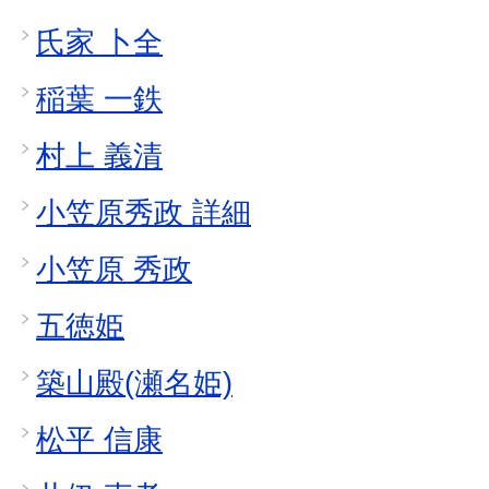
氏家 卜全
稲葉 一鉄
村上 義清
小笠原秀政 詳細
小笠原 秀政
五徳姫
築山殿(瀬名姫)
松平 信康