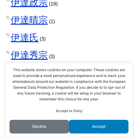
伊達政宗
(19)
伊達晴宗
(1)
伊達氏
(3)
伊達秀宗
(3)
伊達稙宗
This website stores cookies on your computer. These cookies are
(1)
used to provide a more personalized experience and to track your
whereabouts around our website in compliance with the European
伊達輝宗
General Data Protection Regulation. If you decide to to opt-out of
(2)
any future tracking, a cookie will be setup in your browser to
remember this choice for one year.
位階
(1)
Accept or Deny
佐々木小次郎
Decline
Accept
(1)