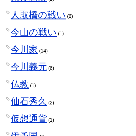
人取橋の戦い
(6)
今山の戦い
(1)
今川家
(14)
今川義元
(6)
仏教
(1)
仙石秀久
(2)
仮想通貨
(1)
伊予国