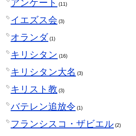
アンケート
(11)
イエズス会
(3)
オランダ
(1)
キリシタン
(16)
キリシタン大名
(3)
キリスト教
(3)
バテレン追放令
(1)
フランシスコ・ザビエル
(2)