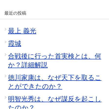
最近の投稿
最上 義光
霞城
合戦後に行った首実検とは、何
か？詳細解説
徳川家康は、なぜ天下を取るこ
とができたのか？
明智光秀は、なぜ謀反を起こし
たのか？