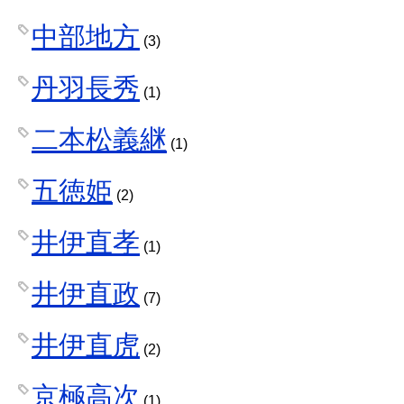
中部地方
(3)
丹羽長秀
(1)
二本松義継
(1)
五徳姫
(2)
井伊直孝
(1)
井伊直政
(7)
井伊直虎
(2)
京極高次
(1)