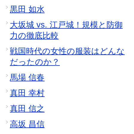
黒田 如水
大坂城 vs. 江戸城！規模と防御
力の徹底比較
戦国時代の女性の服装はどんな
だったのか？
馬場 信春
真田 幸村
真田 信之
高坂 昌信