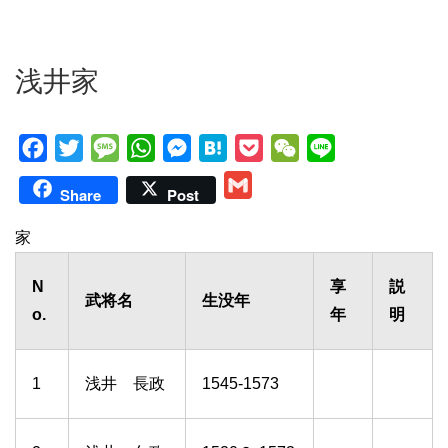
浅井家
F
T
M
W
M
H
P
W
L
a
w
e
h
e
a
o
e
i
G
Share
Post
c
i
s
a
s
t
c
C
n
m
e
t
s
t
s
e
k
h
e
家
a
b
t
a
s
e
n
e
a
i
N
享
説
o
e
g
A
n
a
t
t
l
武将名
生没年
o.
年
明
o
r
e
p
g
k
p
e
r
1
浅井 長政
1545-1573