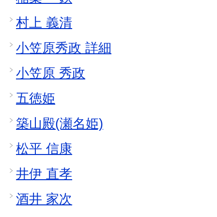
村上 義清
小笠原秀政 詳細
小笠原 秀政
五徳姫
築山殿(瀬名姫)
松平 信康
井伊 直孝
酒井 家次