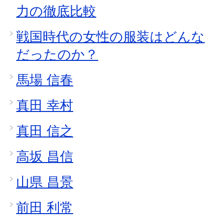
力の徹底比較
戦国時代の女性の服装はどんな
だったのか？
馬場 信春
真田 幸村
真田 信之
高坂 昌信
山県 昌景
前田 利常