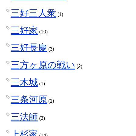
三好三人衆
(1)
三好家
(10)
三好長慶
(3)
三方ヶ原の戦い
(2)
三木城
(1)
三条河原
(1)
三法師
(3)
上杉家
(14)