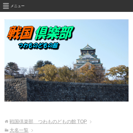
メニュー
戦国倶楽部 つわものどもの館
TOP
大名一覧