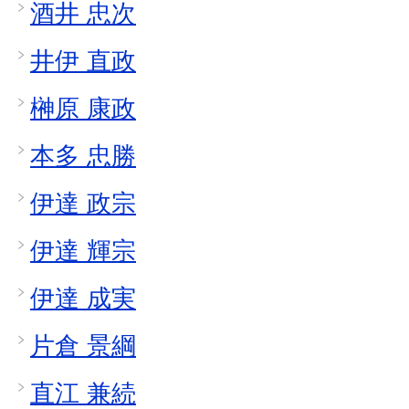
酒井 忠次
井伊 直政
榊原 康政
本多 忠勝
伊達 政宗
伊達 輝宗
伊達 成実
片倉 景綱
直江 兼続