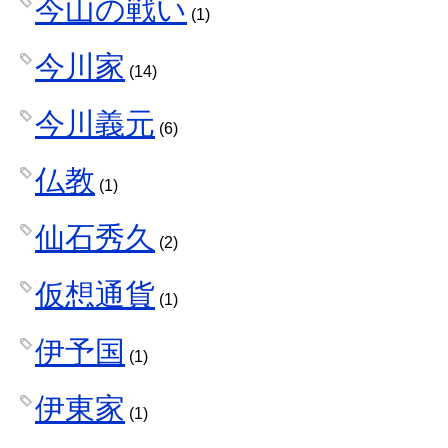
今山の戦い
(1)
今川家
(14)
今川義元
(6)
仏教
(1)
仙石秀久
(2)
仮想通貨
(1)
伊予国
(1)
伊東家
(1)