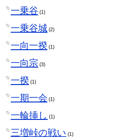
一乗谷
(1)
一乗谷城
(2)
一向一揆
(1)
一向宗
(3)
一揆
(1)
一期一会
(1)
一輪挿し
(1)
三増峠の戦い
(1)