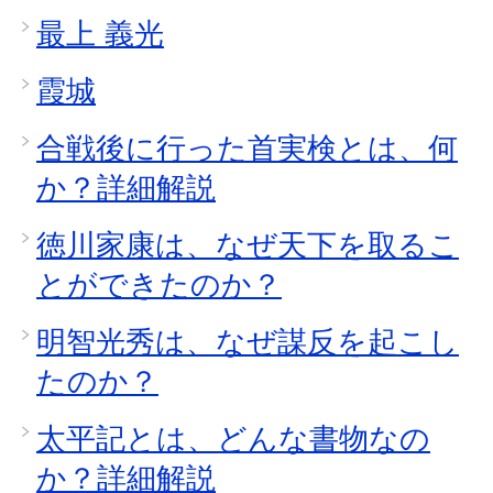
最上 義光
霞城
合戦後に行った首実検とは、何
か？詳細解説
徳川家康は、なぜ天下を取るこ
とができたのか？
明智光秀は、なぜ謀反を起こし
たのか？
太平記とは、どんな書物なの
か？詳細解説