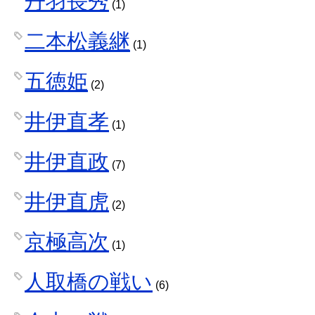
丹羽長秀
(1)
二本松義継
(1)
五徳姫
(2)
井伊直孝
(1)
井伊直政
(7)
井伊直虎
(2)
京極高次
(1)
人取橋の戦い
(6)