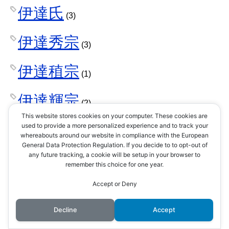
伊達氏
(3)
伊達秀宗
(3)
伊達稙宗
(1)
伊達輝宗
(2)
This website stores cookies on your computer. These cookies are
位階
used to provide a more personalized experience and to track your
(1)
whereabouts around our website in compliance with the European
General Data Protection Regulation. If you decide to to opt-out of
佐々木小次郎
any future tracking, a cookie will be setup in your browser to
(1)
remember this choice for one year.
佐久間盛政
Accept or Deny
(1)
Decline
Accept
佐和山城
(1)