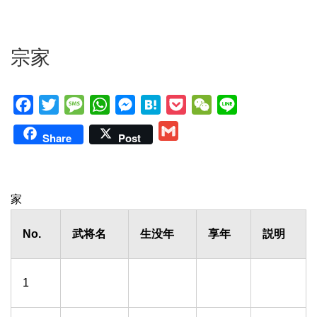
宗家
F
T
M
W
M
H
P
W
L
a
w
e
h
e
a
o
e
i
G
Share
Post
c
i
s
a
s
t
c
C
n
m
e
t
s
t
s
e
k
h
e
a
b
t
a
s
e
n
e
a
i
家
o
e
g
A
n
a
t
t
l
o
r
e
p
g
No.
武将名
生没年
享年
説明
k
p
e
r
1