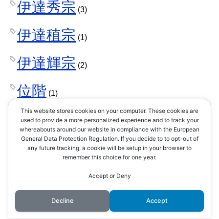
伊達秀宗
(3)
伊達稙宗
(1)
伊達輝宗
(2)
位階
(1)
This website stores cookies on your computer. These cookies are
佐々木小次郎
used to provide a more personalized experience and to track your
(1)
whereabouts around our website in compliance with the European
General Data Protection Regulation. If you decide to to opt-out of
佐久間盛政
any future tracking, a cookie will be setup in your browser to
(1)
remember this choice for one year.
佐和山城
Accept or Deny
(1)
佐渡金山
Decline
Accept
(1)