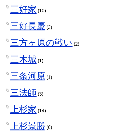
三好家
(10)
三好長慶
(3)
三方ヶ原の戦い
(2)
三木城
(1)
三条河原
(1)
三法師
(3)
上杉家
(14)
上杉景勝
(6)