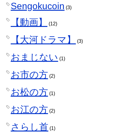
Sengokucoin
(3)
【動画】
(12)
【大河ドラマ】
(3)
おまじない
(1)
お市の方
(2)
お松の方
(1)
お江の方
(2)
さらし首
(1)