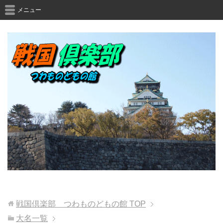
メニュー
戦国倶楽部 つわものどもの館
TOP
大名一覧