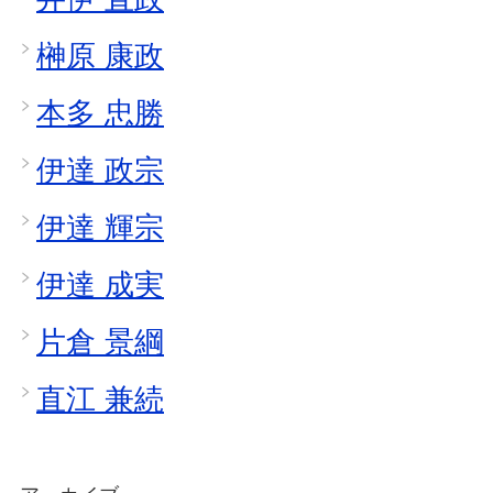
榊原 康政
本多 忠勝
伊達 政宗
伊達 輝宗
伊達 成実
片倉 景綱
直江 兼続