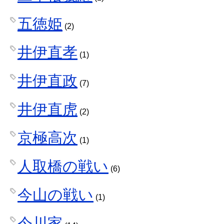
五徳姫
(2)
井伊直孝
(1)
井伊直政
(7)
井伊直虎
(2)
京極高次
(1)
人取橋の戦い
(6)
今山の戦い
(1)
今川家