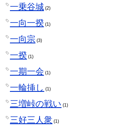
一乗谷城
(2)
一向一揆
(1)
一向宗
(3)
一揆
(1)
一期一会
(1)
一輪挿し
(1)
三増峠の戦い
(1)
三好三人衆
(1)