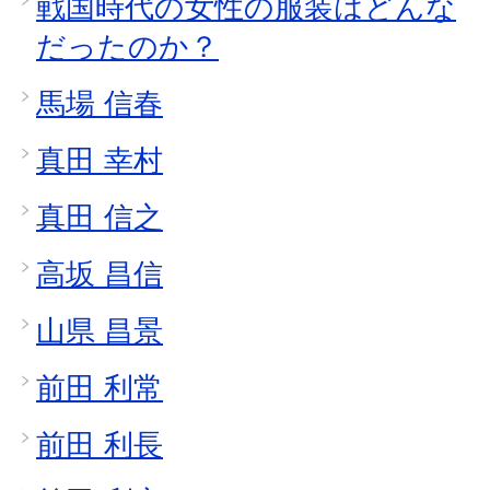
戦国時代の女性の服装はどんな
だったのか？
馬場 信春
真田 幸村
真田 信之
高坂 昌信
山県 昌景
前田 利常
前田 利長