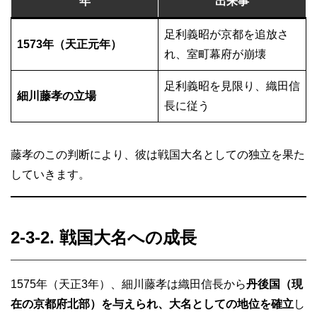
年
出来事
足利義昭が京都を追放さ
1573年（天正元年）
れ、室町幕府が崩壊
足利義昭を見限り、織田信
細川藤孝の立場
長に従う
藤孝のこの判断により、彼は戦国大名としての独立を果た
していきます。
2-3-2. 戦国大名への成長
1575年（天正3年）、細川藤孝は織田信長から
丹後国（現
在の京都府北部）を与えられ、大名としての地位を確立
し