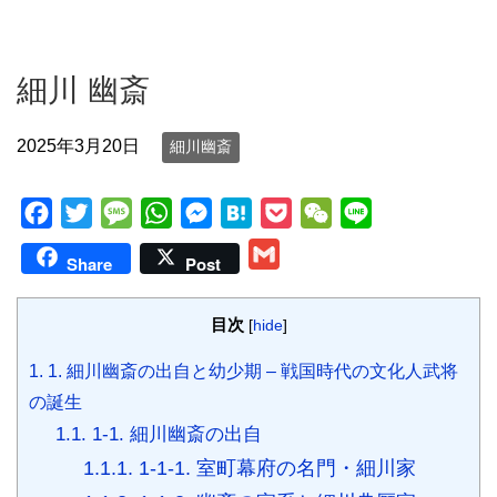
細川 幽斎
2025年3月20日
細川幽斎
F
T
M
W
M
H
P
W
L
a
w
e
h
e
a
o
e
i
G
Share
Post
c
i
s
a
s
t
c
C
n
m
e
t
s
t
s
e
k
h
e
a
目次
[
hide
]
b
t
a
s
e
n
e
a
i
o
e
g
A
n
a
t
t
1.
1. 細川幽斎の出自と幼少期 – 戦国時代の文化人武将
l
o
r
e
p
g
の誕生
k
p
e
1.1.
1-1. 細川幽斎の出自
r
1.1.1.
1-1-1. 室町幕府の名門・細川家