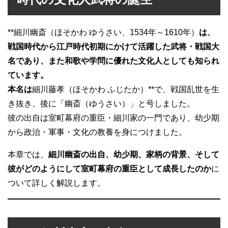
**細川幽斎（ほそかわ ゆうさい、1534年～1610年）
は、
戦国時代から江戸時代初期にかけて活躍した武将・戦国大
名であり、また和歌や学問に優れた文化人としても知られ
ています。
本名は
細川藤孝（ほそかわ ふじたか）**で、戦国乱世を生
き抜き、後に「幽斎（ゆうさい）」と号しました。
彼の出自は室町幕府の重臣・細川家の一門であり、幼少期
から政治・軍事・文化の教養を身につけました。
本章では、
細川幽斎の出自、幼少期、家柄の背景、そして
彼がどのようにして室町幕府の重臣として成長したのか
に
ついて詳しく解説します。