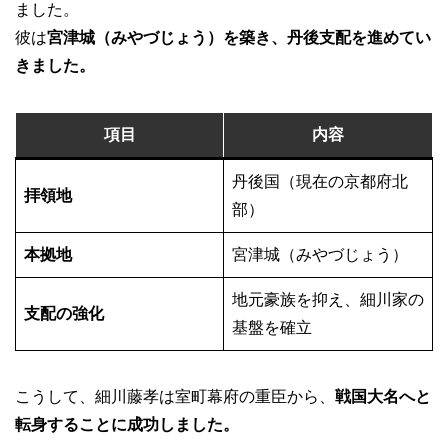
ました。
彼は
宮津城（みやづじょう）を築き、丹後支配を進めてい
きました。
項目
内容
丹後国（現在の京都府北
拝領地
部）
本拠地
宮津城（みやづじょう）
地元豪族を抑え、細川家の
支配の強化
基盤を確立
こうして、細川藤孝は室町幕府の重臣から、
戦国大名へと
転身することに成功しました。