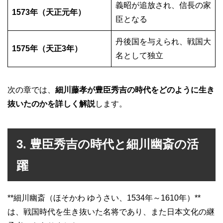
義昭が追放され、信長の家
1573年（天正元年）
臣となる
丹後国を与えられ、戦国大
1575年（天正3年）
名として独立
次の章では、
細川藤孝が豊臣秀吉の時代をどのように生き
抜いたのかを詳しく解説
します。
3. 豊臣秀吉の時代と細川幽斎の活
躍
**細川幽斎（ほそかわ ゆうさい、1534年～1610年）**
は、戦国時代を生き抜いた名将であり、また日本文化の継