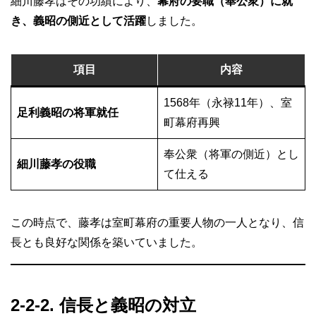
細川藤孝はその功績により、
幕府の要職（奉公衆）に就
き、義昭の側近として活躍
しました。
項目
内容
1568年（永禄11年）、室
足利義昭の将軍就任
町幕府再興
奉公衆（将軍の側近）とし
細川藤孝の役職
て仕える
この時点で、藤孝は室町幕府の重要人物の一人となり、信
長とも良好な関係を築いていました。
2-2-2. 信長と義昭の対立