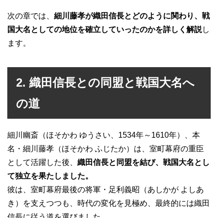
次の章では、
細川藤孝が織田信長とどのように関わり、戦
国大名としての地位を確立していったのかを詳しく解説
し
ます。
2. 織田信長との同盟と戦国大名へ
の道
細川幽斎（ほそかわ ゆうさい、1534年～1610年）、本
名・細川藤孝（ほそかわ ふじたか）は、室町幕府の重臣
として活躍した後、
織田信長と同盟を結び、戦国大名とし
て独立を果たしました。
彼は、室町幕府最後の将軍・足利義昭（あしかが よしあ
き）を支えつつも、時代の変化を見極め、最終的には織田
信長に従う道を選びました。