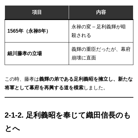
項目
内容
永禄の変 – 足利義輝が暗
1565年（永禄8年）
殺される
義輝の重臣だったが、幕府
細川藤孝の立場
崩壊に直面
この時、藤孝は
義輝の弟である足利義昭を擁立し、新たな
将軍として幕府を再興する道を模索
しました。
2-1-2. 足利義昭を奉じて織田信長のも
とへ