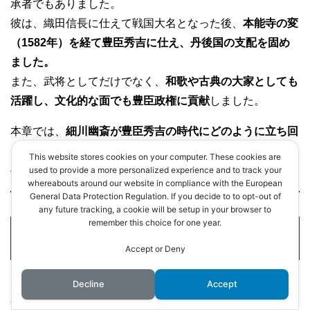
承者でもありました。
彼は、織田信長に仕えて戦国大名となった後、
本能寺の変
（1582年）を経て豊臣秀吉に仕え、丹後国の支配を固め
ました。
また、武将としてだけでなく、
和歌や古典の大家としても
活躍し、文化的な面でも豊臣政権に貢献
しました。
本章では、
細川幽斎が豊臣秀吉の時代にどのように立ち回
り、戦国大名としての地位を維持しながらも文化人として
This website stores cookies on your computer. These cookies are
の影響を広げていったのか
を詳しく解説します。
used to provide a more personalized experience and to track your
whereabouts around our website in compliance with the European
General Data Protection Regulation. If you decide to to opt-out of
any future tracking, a cookie will be setup in your browser to
remember this choice for one year.
3-1. 本能寺の変と細川幽斎
Accept or Deny
Decline
Accept
3-1-1. 本能寺の変（1582年）