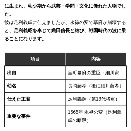
に生まれ、幼少期から武芸・学問・文化に優れた人物でし
た。
彼は足利義輝に仕えましたが、永禄の変で幕府が崩壊する
と、
足利義昭を奉じて織田信長と結び、戦国時代の波に乗
ることになります。
項目
内容
出自
室町幕府の重臣・細川家
幼名
長岡藤孝（後に細川藤孝）
仕えた主君
足利義輝（第13代将軍）
1565年 永禄の変（足利義
重要な事件
輝の暗殺）