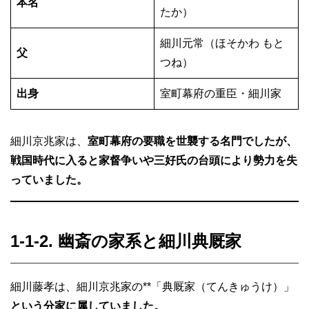
本名
たか）
細川元常（ほそかわ もと
父
つね）
出身
室町幕府の重臣・細川家
細川京兆家は、
室町幕府の要職を世襲する名門でしたが、
戦国時代に入ると家督争いや三好氏の台頭により勢力を失
っていました。
1-1-2. 幽斎の家系と細川典厩家
細川藤孝は、細川京兆家の**「典厩家（てんきゅうけ）」
という分家に属していました。