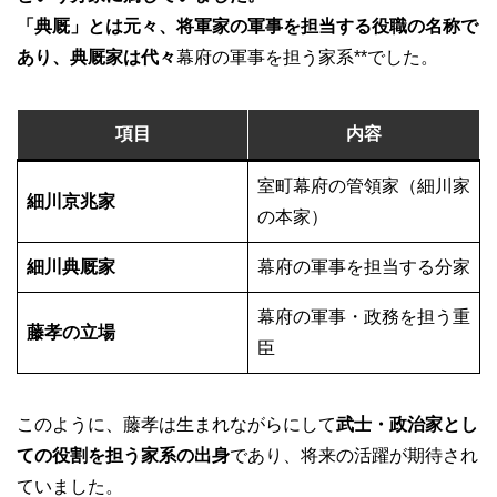
「典厩」とは元々、将軍家の軍事を担当する役職の名称で
あり、典厩家は代々
幕府の軍事を担う家系**でした。
項目
内容
室町幕府の管領家（細川家
細川京兆家
の本家）
細川典厩家
幕府の軍事を担当する分家
幕府の軍事・政務を担う重
藤孝の立場
臣
このように、藤孝は生まれながらにして
武士・政治家とし
ての役割を担う家系の出身
であり、将来の活躍が期待され
ていました。