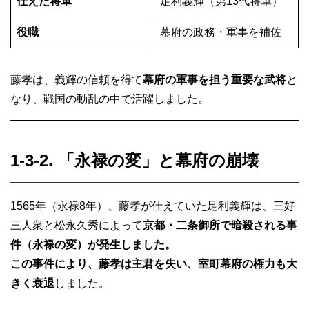
仕えた将軍
足利義輝（第13代将軍）
役職
幕府の政務・軍事を補佐
藤孝は、義輝の信頼を得て
幕府の軍事を担う重要な武将
と
なり、戦国の動乱の中で活躍しました。
1-3-2. 「永禄の変」と幕府の崩壊
1565年（永禄8年）、藤孝が仕えていた足利義輝は、三好
三人衆と松永久秀によって
京都・二条御所で暗殺される事
件（永禄の変）が発生しました。
この事件により、藤孝は主君を失い、室町幕府の権力も大
きく衰退
しました。