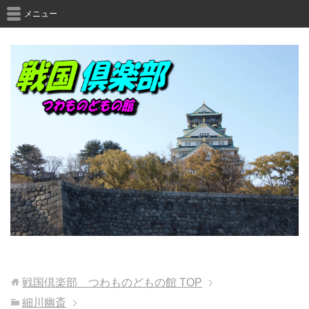
メニュー
戦国倶楽部 つわものどもの館
TOP
細川幽斎