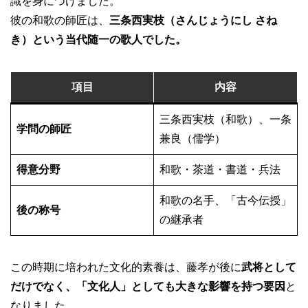
識を身につけました。
彼の和歌の師匠は、
三条西実枝（さんじょうにし さね
き）という当代随一の歌人でした。
項目
内容
三条西実枝（和歌）、一条
学問の師匠
兼良（儒学）
得意分野
和歌・茶道・書道・兵法
和歌の名手、「古今伝授」
後の称号
の継承者
この時期に培われた文化的素養は、藤孝が後に
武将として
だけでなく、「文化人」としても大きな影響を持つ要因
と
なりました。