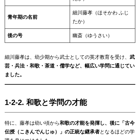
細川藤孝（ほそかわ ふじ
青年期の名前
たか）
後の号
幽斎（ゆうさい）
細川藤孝は、幼少期から武士としての英才教育を受け、
武
芸・兵法・和歌・茶道・儒学など、幅広い学問に通じてい
ました。
1-2-2. 和歌と学問の才能
特に、藤孝は幼い頃から
和歌の才能を発揮し、後に「古今
伝授（こきんでんじゅ）」の正統な継承者
となるほどの学