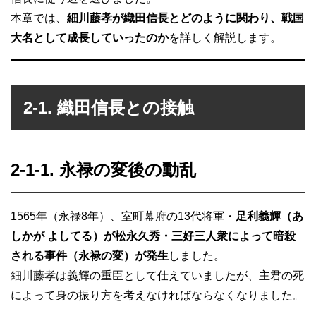
本章では、
細川藤孝が織田信長とどのように関わり、戦国
大名として成長していったのか
を詳しく解説します。
2-1. 織田信長との接触
2-1-1. 永禄の変後の動乱
1565年（永禄8年）、室町幕府の13代将軍・
足利義輝（あ
しかが よしてる）が松永久秀・三好三人衆によって暗殺
される事件（永禄の変）が発生
しました。
細川藤孝は義輝の重臣として仕えていましたが、主君の死
によって身の振り方を考えなければならなくなりました。