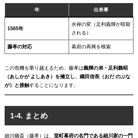
年
出来事
永禄の変（足利義輝が暗殺
1565年
される）
藤孝の対応
幕府の再興を模索
この危機を乗り越えるため、藤孝は
義輝の弟・足利義昭
（あしかが よしあき）を擁立し、織田信長（おだ のぶな
が）と接触
することになります。
1-4. まとめ
細川幽斎（藤孝）は、
室町幕府の名門である細川家の一門