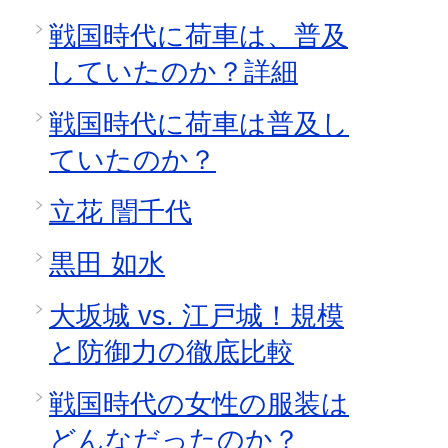
戦国時代に荷車は、普及
していたのか？詳細
戦国時代に荷車は普及し
ていたのか？
立花 誾千代
黒田 如水
大坂城 vs. 江戸城！規模
と防御力の徹底比較
戦国時代の女性の服装は
どんなだったのか？