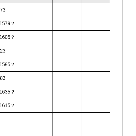
l
573
-1579？
-1605？
623
-1595？
583
-1635？
-1615？