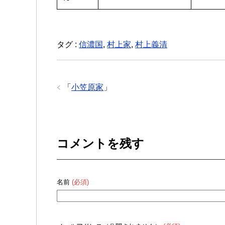
タグ :
信濃国
,
村上家
,
村上義清
「
小笠原家
」
コメントを残す
名前
(必須)