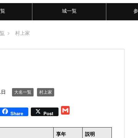
一覧
城一覧
覧
村上家
1日
大名一覧
村上家
G
Share
Post
m
a
享年
説明
i