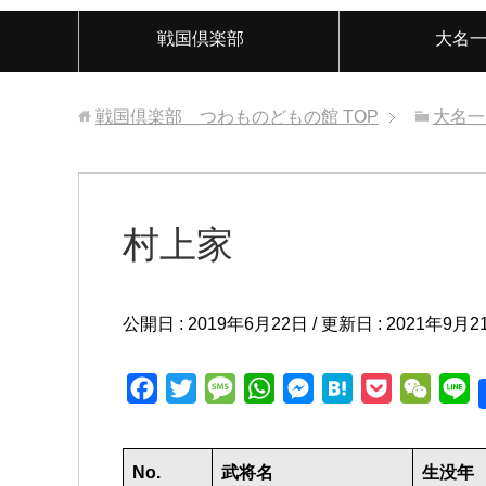
戦国倶楽部
大名
戦国倶楽部 つわものどもの館
TOP
大名一
村上家
公開日 :
2019年6月22日
/ 更新日 :
2021年9月2
F
T
M
W
M
H
P
W
L
a
w
e
h
e
a
o
e
i
c
i
s
a
s
t
c
C
n
No.
武将名
生没年
e
t
s
t
s
e
k
h
e