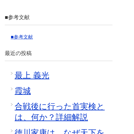
■参考文献
■参考文献
最近の投稿
最上 義光
霞城
合戦後に行った首実検と
は、何か？詳細解説
徳川家康は、なぜ天下を