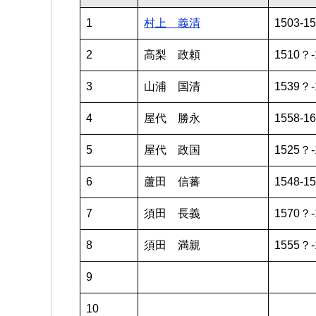
b
t
a
s
e
n
e
a
1
村上 義清
1503-1
o
e
g
A
n
a
t
t
2
o
r
高梨 政頼
e
p
g
1510？
k
p
e
3
山浦 国清
1539？
r
4
屋代 勝永
1558-1
5
屋代 政国
1525？
6
蘆田 信蕃
1548-1
7
須田 長義
1570？
8
須田 満親
1555？
9
10