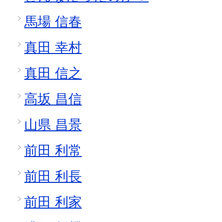
馬場 信春
真田 幸村
真田 信之
高坂 昌信
山県 昌景
前田 利常
前田 利長
前田 利家