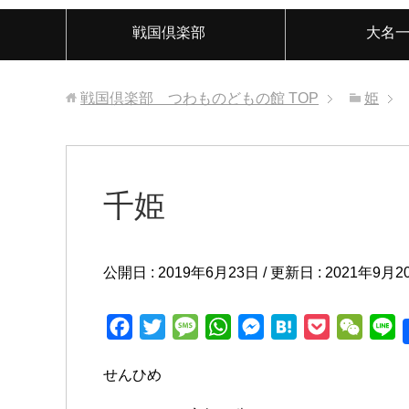
戦国倶楽部
大名
戦国倶楽部 つわものどもの館
TOP
姫
千姫
公開日 :
2019年6月23日
/ 更新日 :
2021年9月2
F
T
M
W
M
H
P
W
L
a
w
e
h
e
a
o
e
i
せんひめ
c
i
s
a
s
t
c
C
n
e
t
s
t
s
e
k
h
e