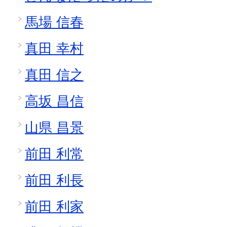
馬場 信春
真田 幸村
真田 信之
高坂 昌信
山県 昌景
前田 利常
前田 利長
前田 利家