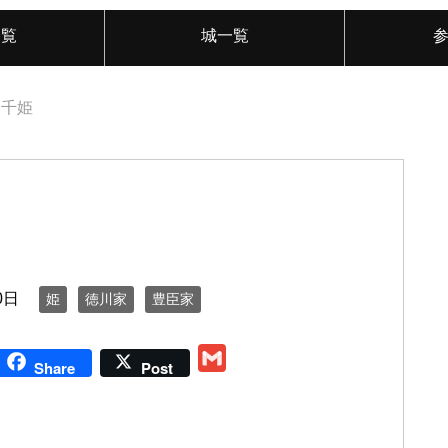
一覧
城一覧
千姫
0日
姫
徳川家
豊臣家
G
Share
Post
m
a
i