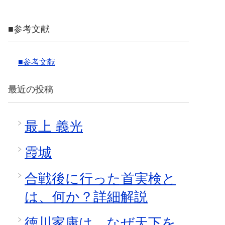
■参考文献
■参考文献
最近の投稿
最上 義光
霞城
合戦後に行った首実検と
は、何か？詳細解説
徳川家康は、なぜ天下を