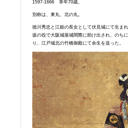
1597-1666 享年70歳。
b
t
a
s
e
n
e
a
o
e
g
A
n
a
t
t
別称は、東丸、北の丸。
o
r
e
p
g
徳川秀忠と江姫の長女として伏見城にて生まれ
k
p
e
坂の役で大阪城落城間際に助け出され、のちに
r
り、江戸城北の竹橋御殿にて余生を送った。