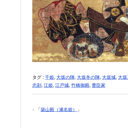
タグ :
千姫
,
大坂の陣
,
大坂冬の陣
,
大坂城
,
大坂
忠刻
,
江姫
,
江戸城
,
竹橋御殿
,
豊臣家
「
築山殿（瀬名姫）
」