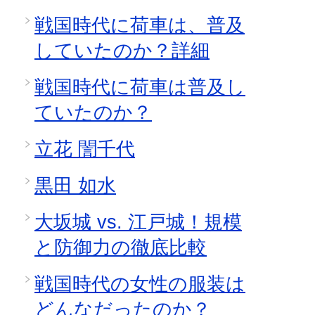
戦国時代に荷車は、普及
していたのか？詳細
戦国時代に荷車は普及し
ていたのか？
立花 誾千代
黒田 如水
大坂城 vs. 江戸城！規模
と防御力の徹底比較
戦国時代の女性の服装は
どんなだったのか？