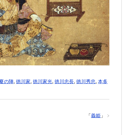
夏の陣
,
徳川家
,
徳川家光
,
徳川忠長
,
徳川秀忠
,
本多
「
義姫
」