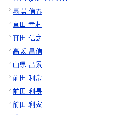
馬場 信春
真田 幸村
真田 信之
高坂 昌信
山県 昌景
前田 利常
前田 利長
前田 利家