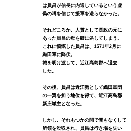
は員昌が信長に内通しているという虚
偽の噂を信じて援軍を送らなかった。
それどころか、人質として長政の元に
あった員昌の母を磔に処してしまう。
これに憤慨した員昌は、1571年2月に
織田軍に降伏。
城を明け渡して、近江高島郡へ退去
した。
その後、員昌は近江勢として織田軍団
の一翼を担う地位を得て、近江高島郡
新庄城主となった。
しかし、それもつかの間で間もなくして
所領を没収され、員昌は行き場を失い