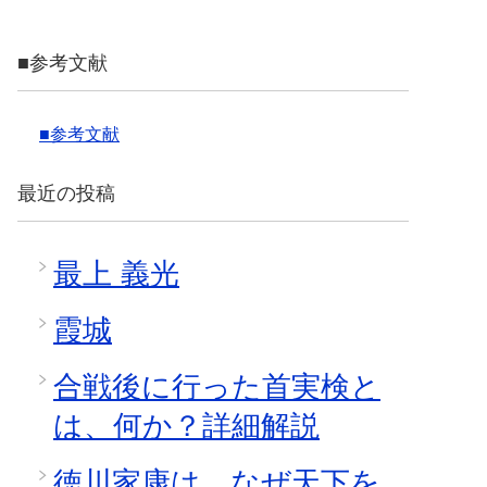
■参考文献
■参考文献
最近の投稿
最上 義光
霞城
合戦後に行った首実検と
は、何か？詳細解説
徳川家康は、なぜ天下を