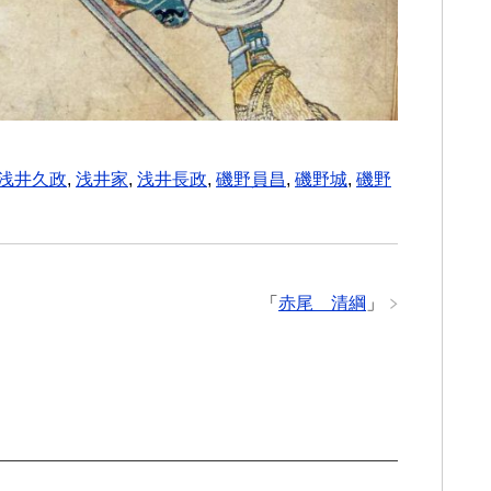
浅井久政
,
浅井家
,
浅井長政
,
磯野員昌
,
磯野城
,
磯野
「
赤尾 清綱
」