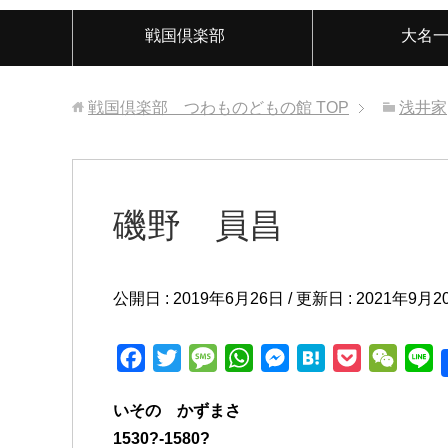
戦国倶楽部
大名
戦国倶楽部 つわものどもの館
TOP
浅井家
磯野 員昌
公開日 :
2019年6月26日
/ 更新日 :
2021年9月2
F
T
M
W
M
H
P
W
L
a
w
e
h
e
a
o
e
i
いその かずまさ
c
i
s
a
s
t
c
C
n
1530?-1580?
e
t
s
t
s
e
k
h
e