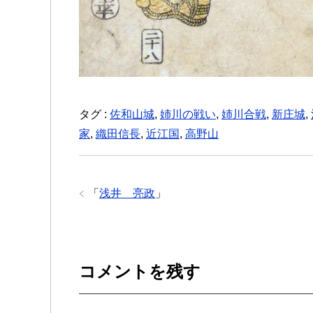
タグ :
佐和山城
,
姉川の戦い
,
姉川合戦
,
新庄城
,
家
,
織田信長
,
近江国
,
高野山
「
浅井 亮政
」
コメントを残す