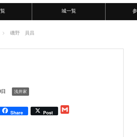
一覧
城一覧
磯野 員昌
0日
浅井家
G
Share
Post
m
a
i