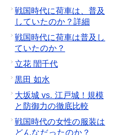
戦国時代に荷車は、普及
していたのか？詳細
戦国時代に荷車は普及し
ていたのか？
立花 誾千代
黒田 如水
大坂城 vs. 江戸城！規模
と防御力の徹底比較
戦国時代の女性の服装は
どんなだったのか？