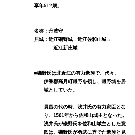
享年51?歳。
b
t
a
s
e
n
e
a
o
e
g
A
n
a
t
t
o
r
e
p
g
名称：丹波守
k
p
e
居城：近江磯野城→近江佐和山城→
r
近江新庄城
■磯野氏は北近江の有力豪族で、代々、
伊香郡高月町磯野を領し、磯野城を居
城としていた。
員昌の代の時、浅井氏の有力家臣とな
り、1561年から佐和山城主となった。
浅井氏が磯野氏を佐和山城主とした意
図は、磯野氏が勇武に秀でた豪族と見