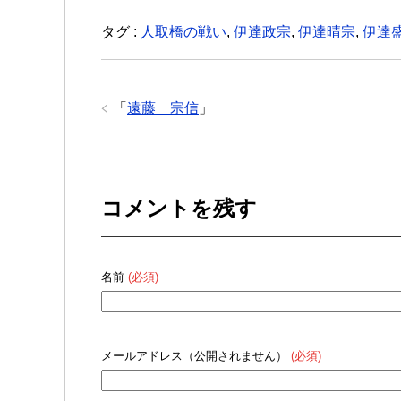
タグ :
人取橋の戦い
,
伊達政宗
,
伊達晴宗
,
伊達
「
遠藤 宗信
」
コメントを残す
名前
(必須)
メールアドレス（公開されません）
(必須)