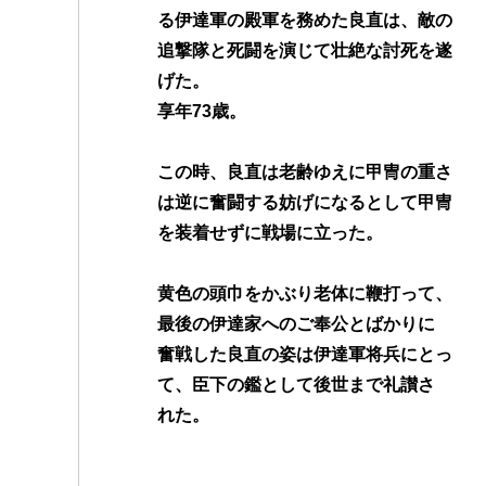
る伊達軍の殿軍を務めた良直は、敵の
追撃隊と死闘を演じて壮絶な討死を遂
げた。
享年73歳。
この時、良直は老齢ゆえに甲冑の重さ
は逆に奮闘する妨げになるとして甲冑
を装着せずに戦場に立った。
黄色の頭巾をかぶり老体に鞭打って、
最後の伊達家へのご奉公とばかりに
奮戦した良直の姿は伊達軍将兵にとっ
て、臣下の鑑として後世まで礼讃さ
れた。