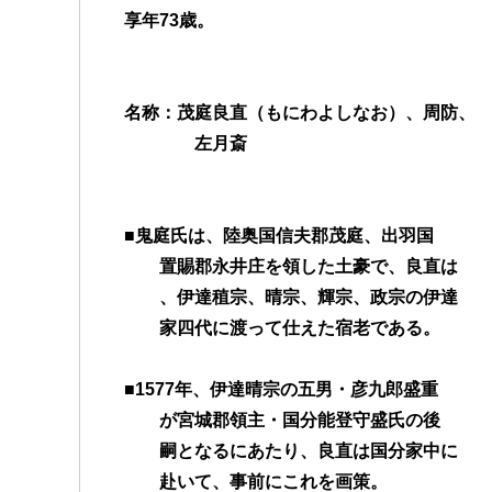
享年73歳。
b
t
a
s
e
n
e
a
o
e
g
A
n
a
t
t
o
r
e
p
g
名称：茂庭良直（もにわよしなお）、周防、
k
p
e
左月斎
r
■鬼庭氏は、陸奥国信夫郡茂庭、出羽国
置賜郡永井庄を領した土豪で、良直は
、伊達稙宗、晴宗、輝宗、政宗の伊達
家四代に渡って仕えた宿老である。
■1577年、伊達晴宗の五男・彦九郎盛重
が宮城郡領主・国分能登守盛氏の後
嗣となるにあたり、良直は国分家中に
赴いて、事前にこれを画策。