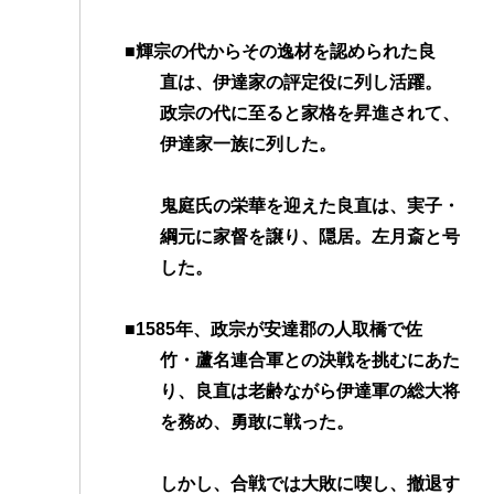
■輝宗の代からその逸材を認められた良
直は、伊達家の評定役に列し活躍。
政宗の代に至ると家格を昇進されて、
伊達家一族に列した。
鬼庭氏の栄華を迎えた良直は、実子・
綱元に家督を譲り、隠居。左月斎と号
した。
■1585年、政宗が安達郡の人取橋で佐
竹・蘆名連合軍との決戦を挑むにあた
り、良直は老齢ながら伊達軍の総大将
を務め、勇敢に戦った。
しかし、合戦では大敗に喫し、撤退す