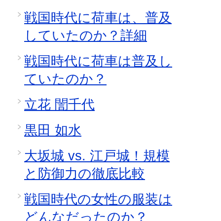
戦国時代に荷車は、普及
していたのか？詳細
戦国時代に荷車は普及し
ていたのか？
立花 誾千代
黒田 如水
大坂城 vs. 江戸城！規模
と防御力の徹底比較
戦国時代の女性の服装は
どんなだったのか？