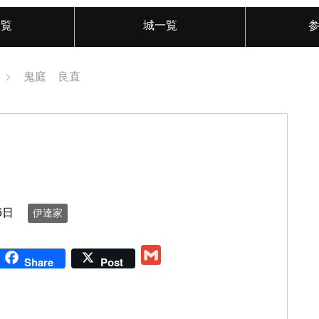
一覧
城一覧
鬼庭 良直
6日
伊達家
G
Share
Post
m
a
i