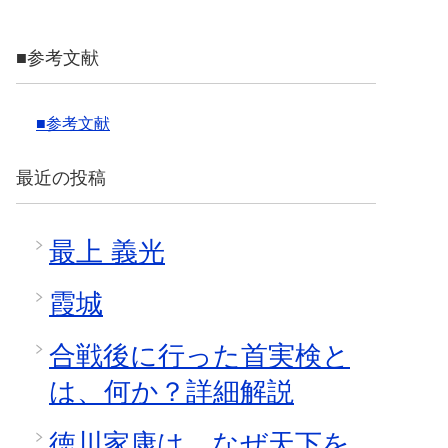
■参考文献
■参考文献
最近の投稿
最上 義光
霞城
合戦後に行った首実検と
は、何か？詳細解説
徳川家康は、なぜ天下を