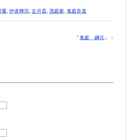
盛重
,
伊達輝宗
,
左月斎
,
茂庭家
,
鬼庭良直
「
鬼庭 綱元
」