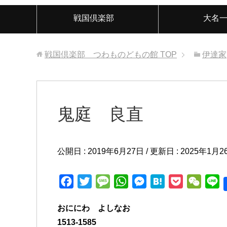
戦国倶楽部
大名
戦国倶楽部 つわものどもの館
TOP
伊達家
鬼庭 良直
公開日 :
2019年6月27日
/ 更新日 :
2025年1月2
F
T
M
W
M
H
P
W
L
a
w
e
h
e
a
o
e
i
おににわ よしなお
c
i
s
a
s
t
c
C
n
1513-1585
e
t
s
t
s
e
k
h
e