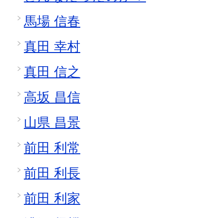
馬場 信春
真田 幸村
真田 信之
高坂 昌信
山県 昌景
前田 利常
前田 利長
前田 利家