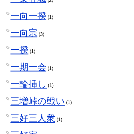
(2)
一向一揆
(1)
一向宗
(3)
一揆
(1)
一期一会
(1)
一輪挿し
(1)
三増峠の戦い
(1)
三好三人衆
(1)