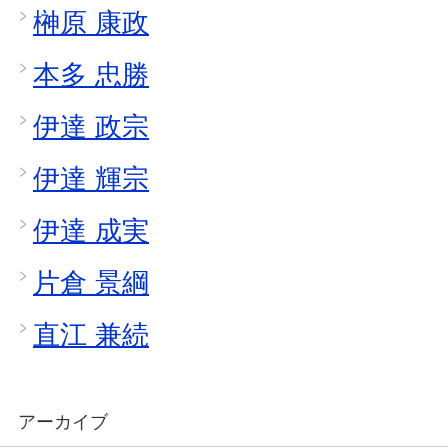
榊原 康政
本多 忠勝
伊達 政宗
伊達 輝宗
伊達 成実
片倉 景綱
直江 兼続
アーカイブ