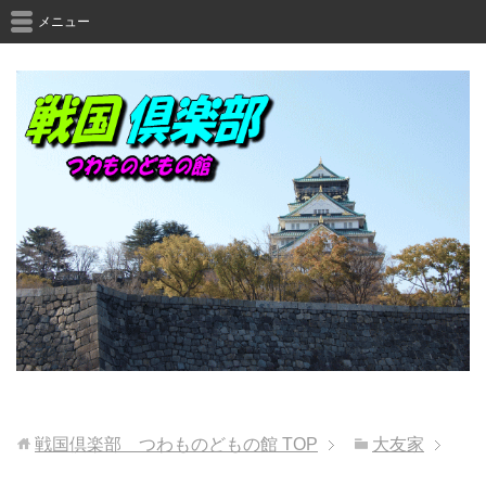
メニュー
戦国倶楽部 つわものどもの館
TOP
大友家