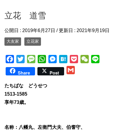
立花 道雪
公開日 :
2019年6月27日
/ 更新日 :
2021年9月19日
大友家
立花家
F
T
M
W
M
H
P
W
L
a
w
e
h
e
a
o
e
i
G
Share
Post
c
i
s
a
s
t
c
C
n
m
e
t
s
t
s
e
k
h
e
たちばな どうせつ
a
b
t
a
s
e
n
e
a
1513-1585
i
o
e
g
A
n
a
t
t
享年73歳。
l
o
r
e
p
g
k
p
e
r
名称：八幡丸、左衛門大夫、伯耆守、