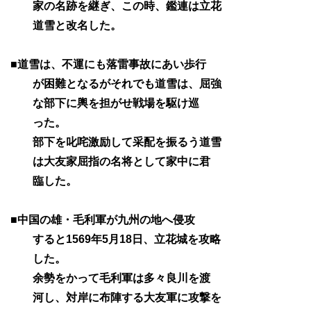
家の名跡を継ぎ、この時、鑑連は立花
道雪と改名した。
■道雪は、不運にも落雷事故にあい歩行
が困難となるがそれでも道雪は、屈強
な部下に輿を担がせ戦場を駆け巡
った。
部下を叱咤激励して采配を振るう道雪
は大友家屈指の名将として家中に君
臨した。
■中国の雄・毛利軍が九州の地へ侵攻
すると1569年5月18日、立花城を攻略
した。
余勢をかって毛利軍は多々良川を渡
河し、対岸に布陣する大友軍に攻撃を