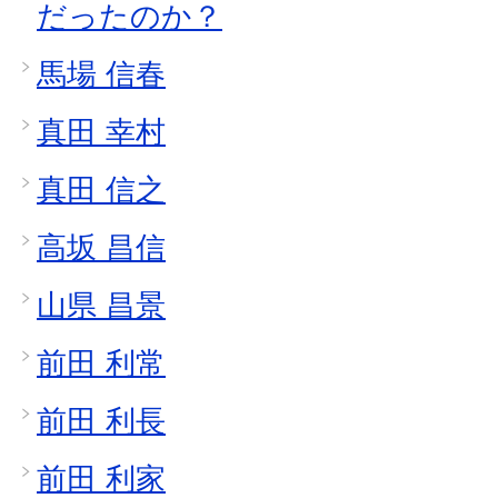
だったのか？
馬場 信春
真田 幸村
真田 信之
高坂 昌信
山県 昌景
前田 利常
前田 利長
前田 利家