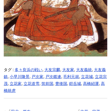
タグ :
多々良浜の戦い
,
大友宗麟
,
大友家
,
大友義統
,
大友義
鎮
,
小早川隆景
,
戸次家
,
戸次鑑連
,
毛利元就
,
立花城
,
立花宗
茂
,
立花家
,
立花道雪
,
筑前国
,
豊後国
,
鎧岳城
,
高橋紹運
,
高
橋統虎