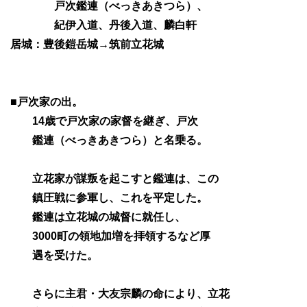
戸次鑑連（べっきあきつら）、
紀伊入道、丹後入道、麟白軒
居城：豊後鎧岳城→筑前立花城
■戸次家の出。
14歳で戸次家の家督を継ぎ、戸次
鑑連（べっきあきつら）と名乗る。
立花家が謀叛を起こすと鑑連は、この
鎮圧戦に参軍し、これを平定した。
鑑連は立花城の城督に就任し、
3000町の領地加増を拝領するなど厚
遇を受けた。
さらに主君・大友宗麟の命により、立花