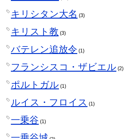
キリシタン大名
(3)
キリスト教
(3)
バテレン追放令
(1)
フランシスコ・ザビエル
(2)
ポルトガル
(1)
ルイス・フロイス
(1)
一乗谷
(1)
一乗谷城