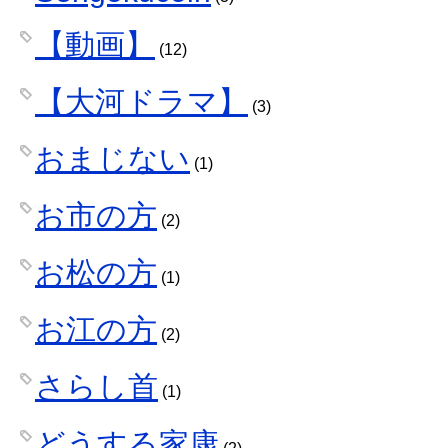
【動画】
(12)
【大河ドラマ】
(3)
おまじない
(1)
お市の方
(2)
お松の方
(1)
お江の方
(2)
さらし首
(1)
どうする家康