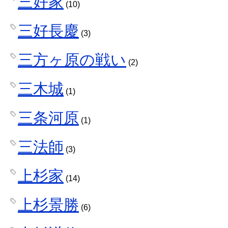
三好家
(10)
三好長慶
(3)
三方ヶ原の戦い
(2)
三木城
(1)
三条河原
(1)
三法師
(3)
上杉家
(14)
上杉景勝
(6)