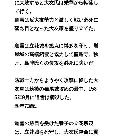
に大敗すると大友氏は栄華から転落し
て行く。
道雪は反大友勢力と激しく戦い必死に
落ち目となった大友家を盛り立てた。
道雪は立花城を拠点に博多を守り、岩
屋城の高橋紹雲と協力して龍造寺、秋
月、島津氏らの侵攻を必死に防いだ。
防戦一方からようやく攻撃に転じた大
友軍は筑後の猫尾城攻めの最中、158
5年9月に道雪は病没した。
享年73歳。
道雪の跡目を受けた養子の立花宗茂
は、立花城を死守し、大友氏存命に貢