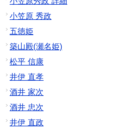
小笠原秀政 詳細
小笠原 秀政
五徳姫
築山殿(瀬名姫)
松平 信康
井伊 直孝
酒井 家次
酒井 忠次
井伊 直政