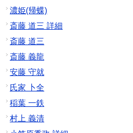
濃姫(帰蝶)
斎藤 道三 詳細
斎藤 道三
斎藤 義龍
安藤 守就
氏家 卜全
稲葉 一鉄
村上 義清