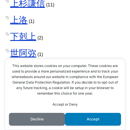
上杉謙信
(11)
上洛
(1)
下剋上
(2)
世阿弥
(1)
This website stores cookies on your computer. These cookies are
中大兄皇子
(1)
used to provide a more personalized experience and to track your
whereabouts around our website in compliance with the European
General Data Protection Regulation. If you decide to to opt-out of
中部地方
(3)
any future tracking, a cookie will be setup in your browser to
remember this choice for one year.
丹羽長秀
(1)
Accept or Deny
二本松義継
Decline
Accept
(1)