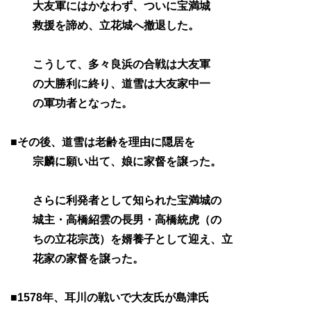
大友軍にはかなわず、ついに宝満城
救援を諦め、立花城へ撤退した。
こうして、多々良浜の合戦は大友軍
の大勝利に終り、道雪は大友家中一
の軍功者となった。
■その後、道雪は老齢を理由に隠居を
宗麟に願い出て、娘に家督を譲った。
さらに利発者として知られた宝満城の
城主・高橋紹雲の長男・高橋統虎（の
ちの立花宗茂）を婿養子として迎え、立
花家の家督を譲った。
■1578年、耳川の戦いで大友氏が島津氏