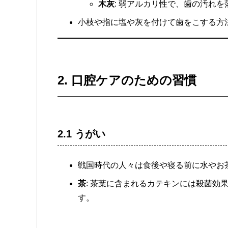
木灰
: 弱アルカリ性で、歯の汚れ
小枝や指に塩や灰を付けて歯をこする方
2. 口腔ケアのための習慣
2.1 うがい
戦国時代の人々は食後や寝る前に水やお
茶
: 茶葉に含まれるカテキンには殺菌効
す。