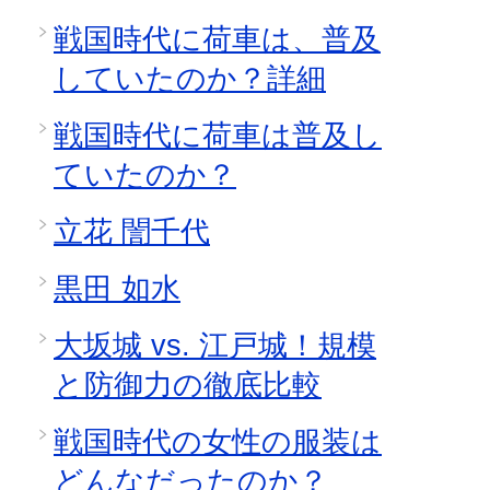
戦国時代に荷車は、普及
していたのか？詳細
戦国時代に荷車は普及し
ていたのか？
立花 誾千代
黒田 如水
大坂城 vs. 江戸城！規模
と防御力の徹底比較
戦国時代の女性の服装は
どんなだったのか？