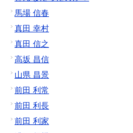
馬場 信春
真田 幸村
真田 信之
高坂 昌信
山県 昌景
前田 利常
前田 利長
前田 利家