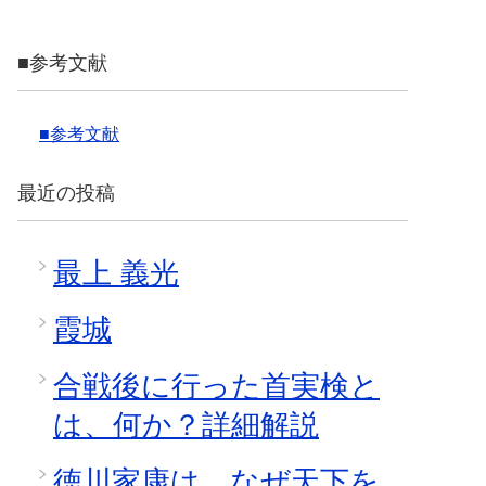
■参考文献
■参考文献
最近の投稿
最上 義光
霞城
合戦後に行った首実検と
は、何か？詳細解説
徳川家康は、なぜ天下を