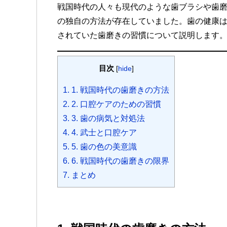
戦国時代の人々も現代のような歯ブラシや歯
c
i
s
a
s
t
c
C
n
の独自の方法が存在していました。歯の健康
e
t
s
t
s
e
k
h
e
されていた歯磨きの習慣について説明します
b
t
a
s
e
n
e
a
o
e
g
A
n
a
t
t
o
r
e
p
g
目次
[
hide
]
k
p
e
1.
1. 戦国時代の歯磨きの方法
r
2.
2. 口腔ケアのための習慣
3.
3. 歯の病気と対処法
4.
4. 武士と口腔ケア
5.
5. 歯の色の美意識
6.
6. 戦国時代の歯磨きの限界
7.
まとめ