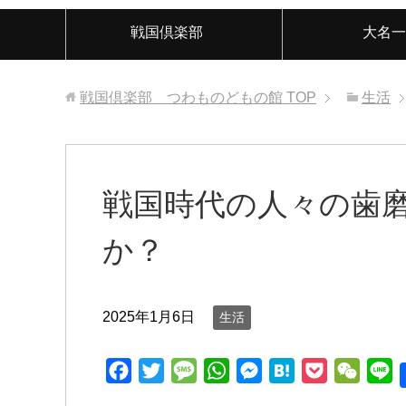
戦国倶楽部
大名一
戦国倶楽部 つわものどもの館
TOP
生活
戦国時代の人々の歯
か？
2025年1月6日
生活
F
T
M
W
M
H
P
W
L
a
w
e
h
e
a
o
e
i