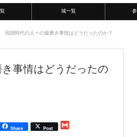
覧
城一覧
参
戦国時代の人々の歯磨き事情はどうだったのか？
磨き事情はどうだったの
G
Share
Post
m