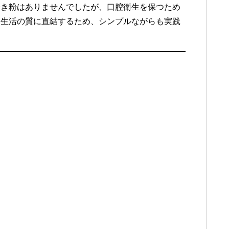
磨き粉はありませんでしたが、口腔衛生を保つため
a
は生活の質に直結するため、シンプルながらも実践
i
。
l