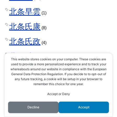
北条早雲
(1)
北条氏康
(8)
北条氏政
(4)
北条氏照
(3)
This website stores cookies on your computer. These cookies are
used to provide a more personalized experience and to track your
北条氏直
whereabouts around our website in compliance with the European
(2)
General Data Protection Regulation. If you decide to to opt-out of
any future tracking, a cookie will be setup in your browser to
北条氏綱
remember this choice for one year.
(1)
Accept or Deny
北条氏規
(1)
Decline
Accept
北条氏邦