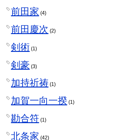
前田家
(4)
前田慶次
(2)
剣術
(1)
剣豪
(3)
加持祈祷
(1)
加賀一向一揆
(1)
勘合符
(1)
北条家
(42)