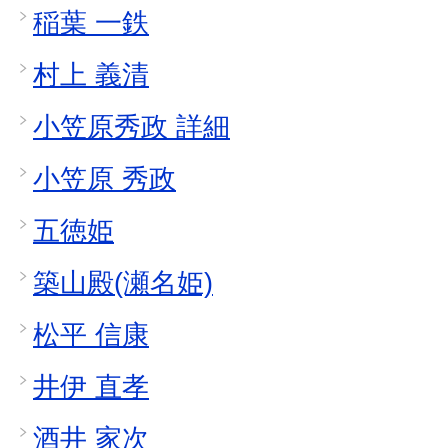
稲葉 一鉄
村上 義清
小笠原秀政 詳細
小笠原 秀政
五徳姫
築山殿(瀬名姫)
松平 信康
井伊 直孝
酒井 家次