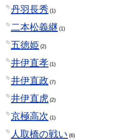
丹羽長秀
(1)
二本松義継
(1)
五徳姫
(2)
井伊直孝
(1)
井伊直政
(7)
井伊直虎
(2)
京極高次
(1)
人取橋の戦い
(6)