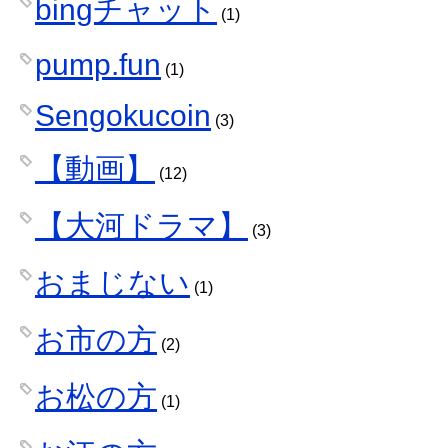
bingチャット
(1)
pump.fun
(1)
Sengokucoin
(3)
【動画】
(12)
【大河ドラマ】
(3)
おまじない
(1)
お市の方
(2)
お松の方
(1)