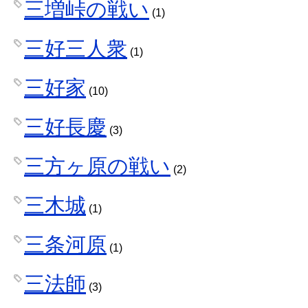
三増峠の戦い
(1)
三好三人衆
(1)
三好家
(10)
三好長慶
(3)
三方ヶ原の戦い
(2)
三木城
(1)
三条河原
(1)
三法師
(3)