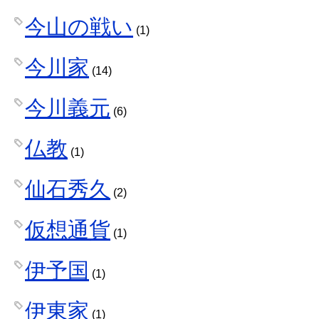
今山の戦い
(1)
今川家
(14)
今川義元
(6)
仏教
(1)
仙石秀久
(2)
仮想通貨
(1)
伊予国
(1)
伊東家
(1)