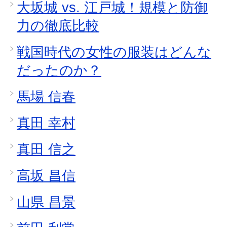
大坂城 vs. 江戸城！規模と防御
力の徹底比較
戦国時代の女性の服装はどんな
だったのか？
馬場 信春
真田 幸村
真田 信之
高坂 昌信
山県 昌景