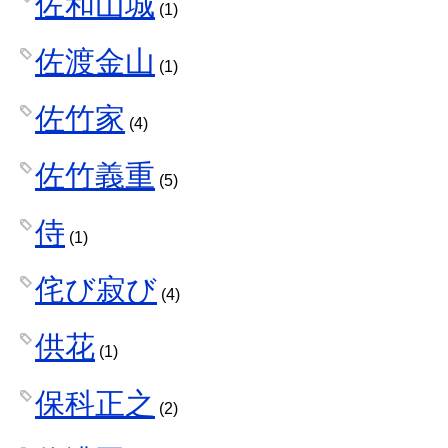
佐和山城
(1)
佐渡金山
(1)
佐竹家
(4)
佐竹義重
(5)
侍
(1)
侘び寂び
(4)
供花
(1)
保科正之
(2)