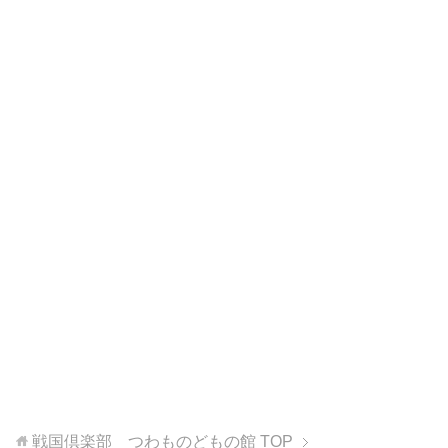
戦国倶楽部 つわものどもの館
TOP