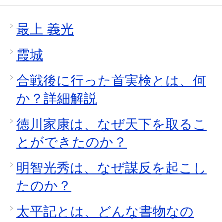
最上 義光
霞城
合戦後に行った首実検とは、何
か？詳細解説
徳川家康は、なぜ天下を取るこ
とができたのか？
明智光秀は、なぜ謀反を起こし
たのか？
太平記とは、どんな書物なの