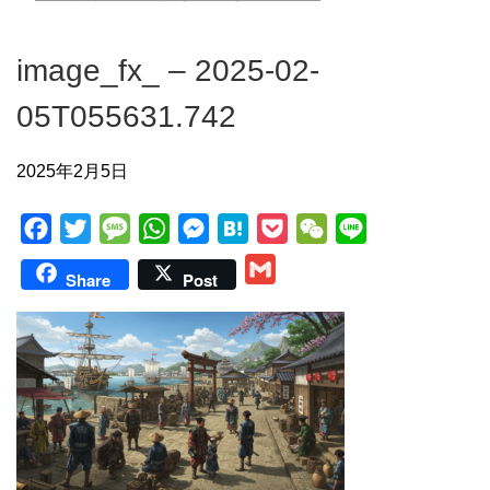
image_fx_ – 2025-02-
05T055631.742
2025年2月5日
F
T
M
W
M
H
P
W
L
a
w
e
h
e
a
o
e
i
G
Share
Post
c
i
s
a
s
t
c
C
n
m
e
t
s
t
s
e
k
h
e
a
b
t
a
s
e
n
e
a
i
o
e
g
A
n
a
t
t
l
o
r
e
p
g
k
p
e
r