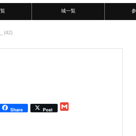
一覧
城一覧
_ (42)
G
Share
Post
m
a
i