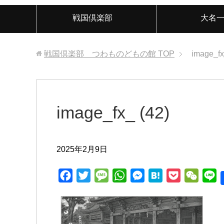
戦国倶楽部
大名
戦国倶楽部 つわものどもの館
TOP
image_fx
image_fx_ (42)
2025年2月9日
F
T
M
W
M
H
P
W
L
a
w
e
h
e
a
o
e
i
c
i
s
a
s
t
c
C
n
e
t
s
t
s
e
k
h
e