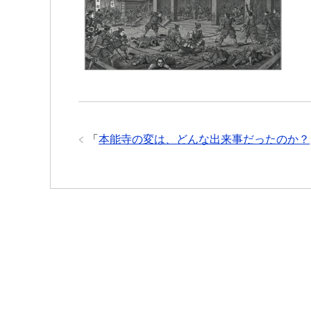
b
t
a
s
e
n
e
a
o
e
g
A
n
a
t
t
o
r
e
p
g
k
p
e
r
「
本能寺の変は、どんな出来事だったのか？