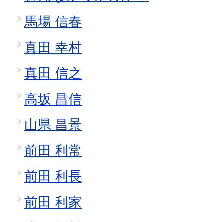
馬場 信春
真田 幸村
真田 信之
高坂 昌信
山県 昌景
前田 利常
前田 利長
前田 利家