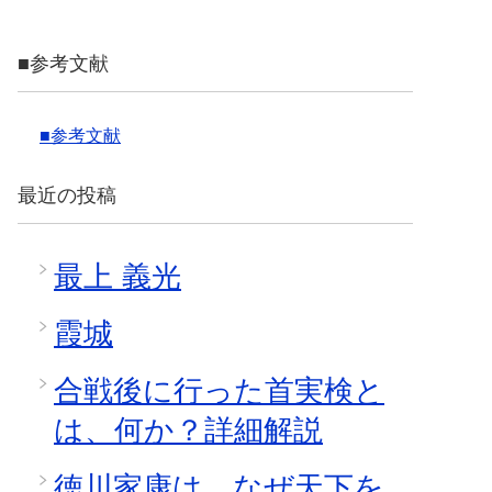
■参考文献
■参考文献
最近の投稿
最上 義光
霞城
合戦後に行った首実検と
は、何か？詳細解説
徳川家康は、なぜ天下を