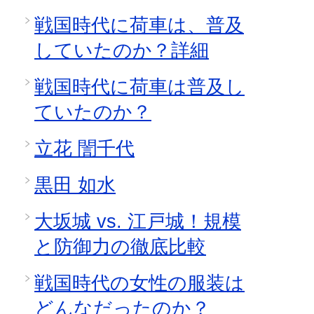
戦国時代に荷車は、普及
していたのか？詳細
戦国時代に荷車は普及し
ていたのか？
立花 誾千代
黒田 如水
大坂城 vs. 江戸城！規模
と防御力の徹底比較
戦国時代の女性の服装は
どんなだったのか？