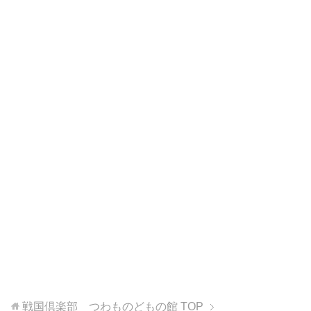
戦国倶楽部 つわものどもの館
TOP