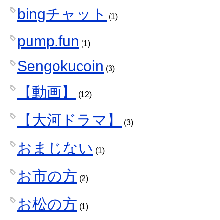
bingチャット
(1)
pump.fun
(1)
Sengokucoin
(3)
【動画】
(12)
【大河ドラマ】
(3)
おまじない
(1)
お市の方
(2)
お松の方
(1)