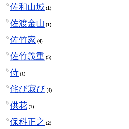
佐和山城
(1)
佐渡金山
(1)
佐竹家
(4)
佐竹義重
(5)
侍
(1)
侘び寂び
(4)
供花
(1)
保科正之
(2)