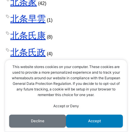
北条家
(42)
北条早雲
(1)
北条氏康
(8)
北条氏政
(4)
北条氏照
This website stores cookies on your computer. These cookies are
(3)
used to provide a more personalized experience and to track your
whereabouts around our website in compliance with the European
北条氏直
General Data Protection Regulation. If you decide to to opt-out of
(2)
any future tracking, a cookie will be setup in your browser to
remember this choice for one year.
北条氏綱
(1)
Accept or Deny
北条氏規
(1)
Decline
Accept