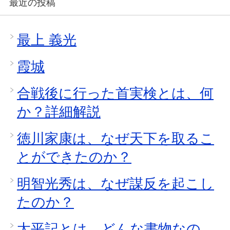
最近の投稿
最上 義光
霞城
合戦後に行った首実検とは、何
か？詳細解説
徳川家康は、なぜ天下を取るこ
とができたのか？
明智光秀は、なぜ謀反を起こし
たのか？
太平記とは、どんな書物なの