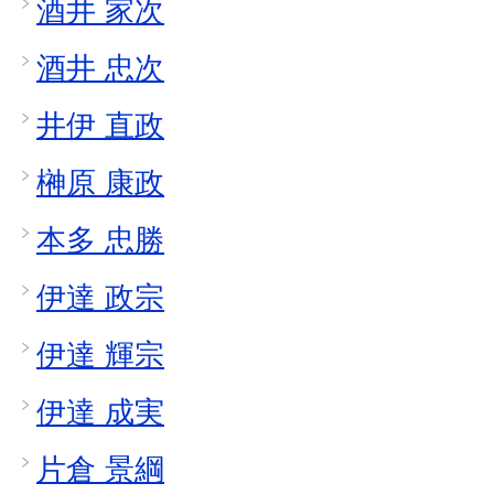
酒井 家次
酒井 忠次
井伊 直政
榊原 康政
本多 忠勝
伊達 政宗
伊達 輝宗
伊達 成実
片倉 景綱