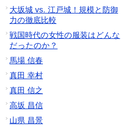
大坂城 vs. 江戸城！規模と防御
力の徹底比較
戦国時代の女性の服装はどんな
だったのか？
馬場 信春
真田 幸村
真田 信之
高坂 昌信
山県 昌景