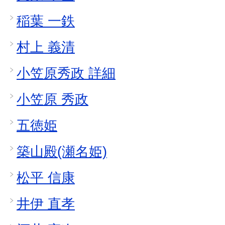
稲葉 一鉄
村上 義清
小笠原秀政 詳細
小笠原 秀政
五徳姫
築山殿(瀬名姫)
松平 信康
井伊 直孝