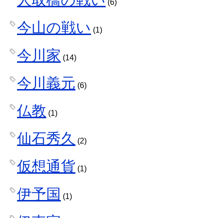
(6)
今山の戦い
(1)
今川家
(14)
今川義元
(6)
仏教
(1)
仙石秀久
(2)
仮想通貨
(1)
伊予国
(1)