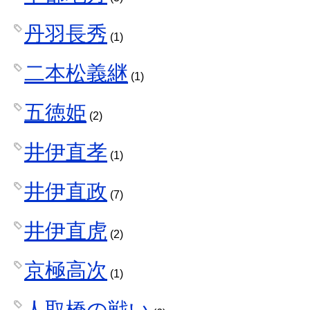
丹羽長秀
(1)
二本松義継
(1)
五徳姫
(2)
井伊直孝
(1)
井伊直政
(7)
井伊直虎
(2)
京極高次
(1)
人取橋の戦い