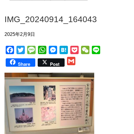
IMG_20240914_164043
2025年2月9日
F
T
M
W
M
H
P
W
L
a
w
e
h
e
a
o
e
i
G
Share
Post
c
i
s
a
s
t
c
C
n
m
e
t
s
t
s
e
k
h
e
a
b
t
a
s
e
n
e
a
i
o
e
g
A
n
a
t
t
l
o
r
e
p
g
k
p
e
r