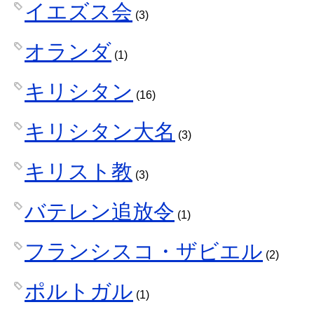
イエズス会
(3)
オランダ
(1)
キリシタン
(16)
キリシタン大名
(3)
キリスト教
(3)
バテレン追放令
(1)
フランシスコ・ザビエル
(2)
ポルトガル
(1)