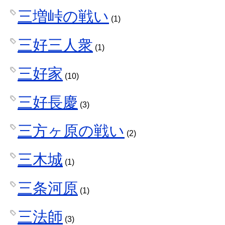
三増峠の戦い
(1)
三好三人衆
(1)
三好家
(10)
三好長慶
(3)
三方ヶ原の戦い
(2)
三木城
(1)
三条河原
(1)
三法師
(3)