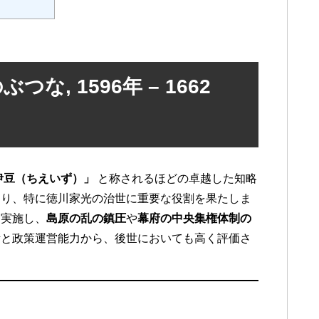
な, 1596年 – 1662
伊豆（ちえいず）」
と称されるほどの卓越した知略
あり、特に徳川家光の治世に重要な役割を果たしま
を実施し、
島原の乱の鎮圧
や
幕府の中央集権体制の
断と政策運営能力から、後世においても高く評価さ