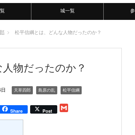
覧
城一覧
参
郎
松平信綱とは、どんな人物だったのか？
な人物だったのか？
4日
天草四郎
島原の乱
松平信綱
G
Share
Post
m
a
i