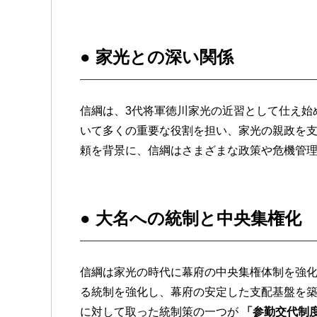
●
家光との深い関係
信綱は、3代将軍徳川家光の近習として仕え始
いて多くの重要な役割を担い、家光の親政を
頼を背景に、信綱はさまざまな政策や危機管
●
大名への統制と中央集権化
信綱は家光の時代に幕府の中央集権体制を強
る統制を強化し、幕府の安定した支配基盤を
に対して取った統制策の一つが
「参勤交代制