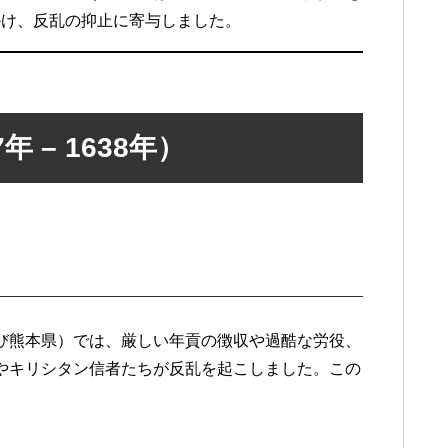
かけ、反乱の抑止に寄与しました。
年 – 1638年）
び熊本県）では、厳しい年貢の徴収や過酷な労役、
やキリシタン信者たちが反乱を起こしました。この