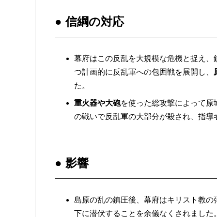
●
信綱の対応
幕府はこの反乱を大規模な危機と捉え、
つ計画的に反乱軍への包囲戦を展開し、
た。
重火器や大砲
を使った総攻撃によって原城
の戦いで反乱軍の大部分が殺され、指導
●
影響
島原の乱の鎮圧後、幕府はキリスト教の
下に潜伏することを余儀なくされました