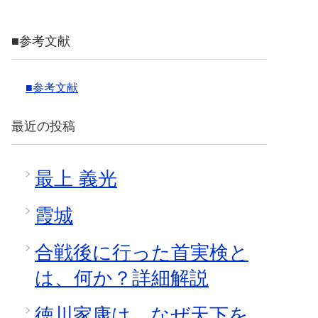
■参考文献
■参考文献
最近の投稿
最上 義光
霞城
合戦後に行った首実検と
は、何か？詳細解説
徳川家康は、なぜ天下を