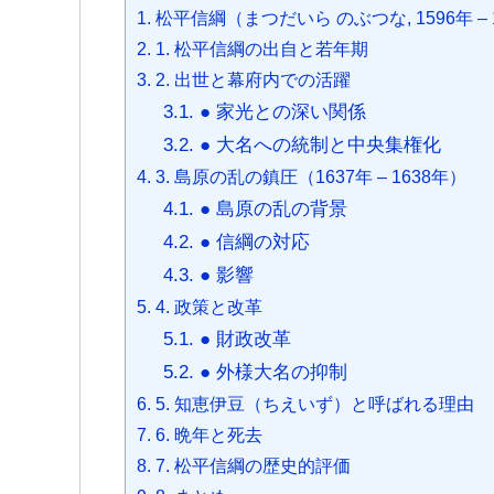
1.
松平信綱（まつだいら のぶつな, 1596年 – 
b
t
a
s
e
n
e
a
2.
1. 松平信綱の出自と若年期
o
e
g
A
n
a
t
t
3.
2. 出世と幕府内での活躍
o
r
e
p
g
3.1.
● 家光との深い関係
k
p
e
3.2.
● 大名への統制と中央集権化
r
4.
3. 島原の乱の鎮圧（1637年 – 1638年）
4.1.
● 島原の乱の背景
4.2.
● 信綱の対応
4.3.
● 影響
5.
4. 政策と改革
5.1.
● 財政改革
5.2.
● 外様大名の抑制
6.
5. 知恵伊豆（ちえいず）と呼ばれる理由
7.
6. 晩年と死去
8.
7. 松平信綱の歴史的評価