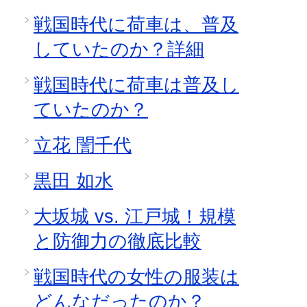
戦国時代に荷車は、普及
していたのか？詳細
戦国時代に荷車は普及し
ていたのか？
立花 誾千代
黒田 如水
大坂城 vs. 江戸城！規模
と防御力の徹底比較
戦国時代の女性の服装は
どんなだったのか？