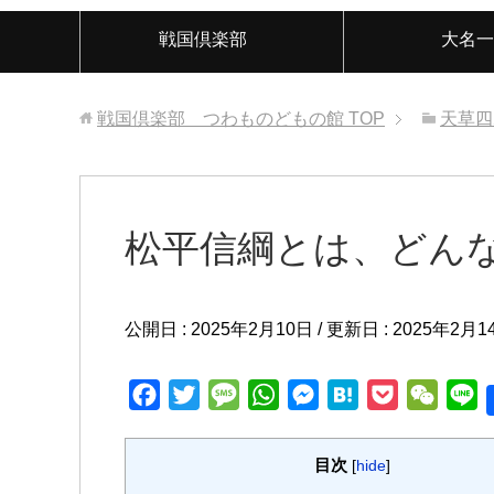
戦国倶楽部
大名一
戦国倶楽部 つわものどもの館
TOP
天草四
松平信綱とは、どん
公開日 :
2025年2月10日
/ 更新日 :
2025年2月1
F
T
M
W
M
H
P
W
L
a
w
e
h
e
a
o
e
i
c
i
s
a
s
t
c
C
n
目次
[
hide
]
e
t
s
t
s
e
k
h
e