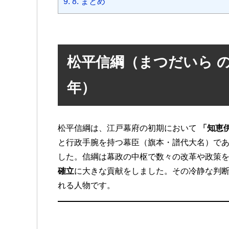
9.
8. まとめ
松平信綱（まつだいら のぶつ
年）
松平信綱は、江戸幕府の初期において
「知恵
と行政手腕を持つ幕臣（旗本・譜代大名）で
した。信綱は幕政の中枢で数々の改革や政策
確立
に大きな貢献をしました。その冷静な判
れる人物です。