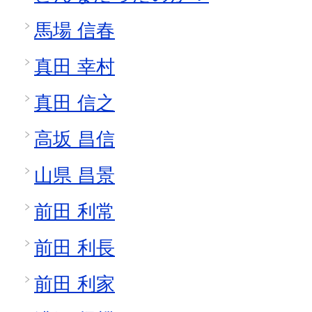
馬場 信春
真田 幸村
真田 信之
高坂 昌信
山県 昌景
前田 利常
前田 利長
前田 利家