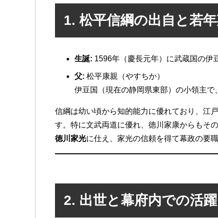
1. 松平信綱の出自と若
生誕:
1596年（慶長元年）に武蔵国の伊
父:
松平康親（やすちか）
伊豆国（現在の静岡県東部）の小領主で
信綱は幼い頃から知的能力に優れており、江
す。特に文武両道に優れ、徳川家康からもそ
徳川家光
に仕え、家光の信頼を得て幕政の要
2. 出世と幕府内での活躍