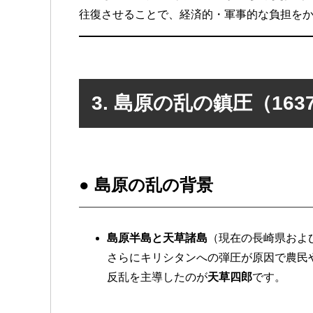
往復させることで、経済的・軍事的な負担を
3. 島原の乱の鎮圧（1637
●
島原の乱の背景
島原半島と天草諸島
（現在の長崎県およ
さらにキリシタンへの弾圧が原因で農民
反乱を主導したのが
天草四郎
です。