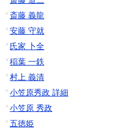
斎藤 義龍
安藤 守就
氏家 卜全
稲葉 一鉄
村上 義清
小笠原秀政 詳細
小笠原 秀政
五徳姫