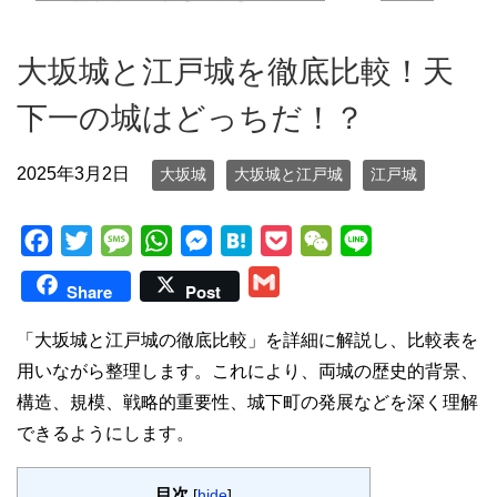
大坂城と江戸城を徹底比較！天
下一の城はどっちだ！？
2025年3月2日
大坂城
大坂城と江戸城
江戸城
F
T
M
W
M
H
P
W
L
a
w
e
h
e
a
o
e
i
G
Share
Post
c
i
s
a
s
t
c
C
n
m
e
t
s
t
s
e
k
h
e
「大坂城と江戸城の徹底比較」を詳細に解説し、比較表を
a
b
t
a
s
e
n
e
a
用いながら整理します。これにより、両城の歴史的背景、
i
o
e
g
A
n
a
t
t
構造、規模、戦略的重要性、城下町の発展などを深く理解
l
o
r
e
p
g
できるようにします。
k
p
e
r
目次
[
hide
]