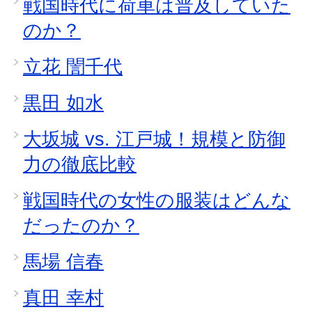
戦国時代に荷車は普及していた
のか？
立花 誾千代
黒田 如水
大坂城 vs. 江戸城！規模と防御
力の徹底比較
戦国時代の女性の服装はどんな
だったのか？
馬場 信春
真田 幸村