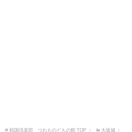
戦国倶楽部 つわものどもの館
TOP
大坂城