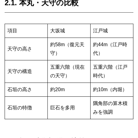
2.1. 本丸・天守の比較
項目
大坂城
江戸城
約58m（復元天
約44m（江戸時
天守の高さ
守）
代）
五重六階（現在
五重六階（江戸
天守の構造
の天守）
時代）
石垣の高さ
約20m
約10m（内堀）
隅角部の算木積
石垣の特徴
巨石を多用
みを強調