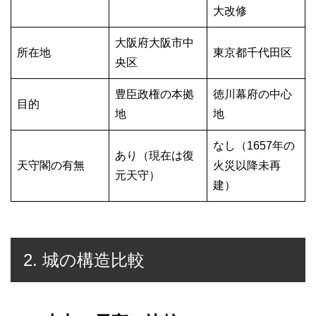
大改修
大阪府大阪市中
所在地
東京都千代田区
央区
豊臣政権の本拠
徳川幕府の中心
目的
地
地
なし（1657年の
あり（現在は復
天守閣の有無
火災以降未再
元天守）
建）
2. 城の構造比較