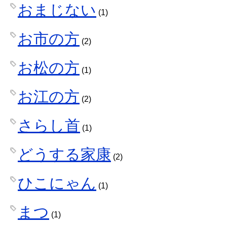
おまじない
(1)
お市の方
(2)
お松の方
(1)
お江の方
(2)
さらし首
(1)
どうする家康
(2)
ひこにゃん
(1)
まつ
(1)