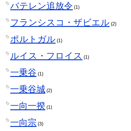
バテレン追放令
(1)
フランシスコ・ザビエル
(2)
ポルトガル
(1)
ルイス・フロイス
(1)
一乗谷
(1)
一乗谷城
(2)
一向一揆
(1)
一向宗
(3)