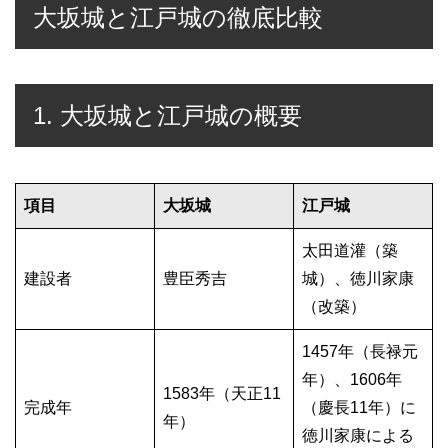
大坂城と江戸城の徹底比較
1. 大坂城と江戸城の概要
項目
大坂城
江戸城
太田道灌（築
建設者
豊臣秀吉
城）、徳川家康
（改築）
1457年（長禄元
年）、1606年
1583年（天正11
完成年
（慶長11年）に
年）
徳川家康による