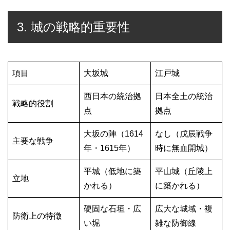
3. 城の戦略的重要性
項目
大坂城
江戸城
西日本の統治拠
日本全土の統治
戦略的役割
点
拠点
大坂の陣（1614
なし（戊辰戦争
主要な戦争
年・1615年）
時に無血開城）
平城（低地に築
平山城（丘陵上
立地
かれる）
に築かれる）
硬固な石垣・広
広大な城域・複
防衛上の特徴
い堀
雑な防御線