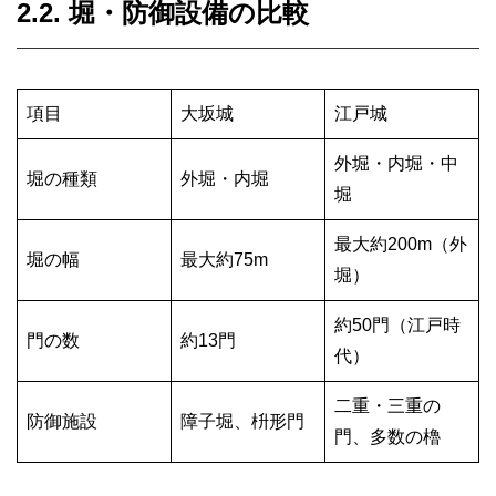
2.2. 堀・防御設備の比較
項目
大坂城
江戸城
外堀・内堀・中
堀の種類
外堀・内堀
堀
最大約200m（外
堀の幅
最大約75m
堀）
約50門（江戸時
門の数
約13門
代）
二重・三重の
防御施設
障子堀、枡形門
門、多数の櫓