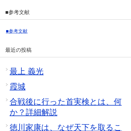
■参考文献
■参考文献
最近の投稿
最上 義光
霞城
合戦後に行った首実検とは、何
か？詳細解説
徳川家康は、なぜ天下を取るこ