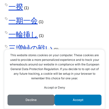
一揆
(1)
一期一会
(1)
一輪挿し
(1)
三増峠の戦い
(1)
This website stores cookies on your computer. These cookies are
三好三人衆
used to provide a more personalized experience and to track your
(1)
whereabouts around our website in compliance with the European
General Data Protection Regulation. If you decide to to opt-out of
三好家
any future tracking, a cookie will be setup in your browser to
(10)
remember this choice for one year.
三好長慶
Accept or Deny
(3)
Decline
Accept
三方ヶ原の戦い
(2)