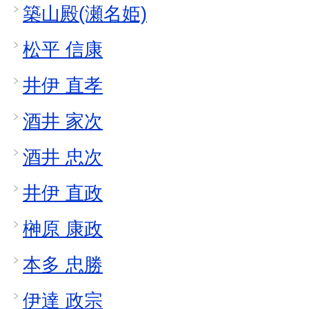
築山殿(瀬名姫)
松平 信康
井伊 直孝
酒井 家次
酒井 忠次
井伊 直政
榊原 康政
本多 忠勝
伊達 政宗