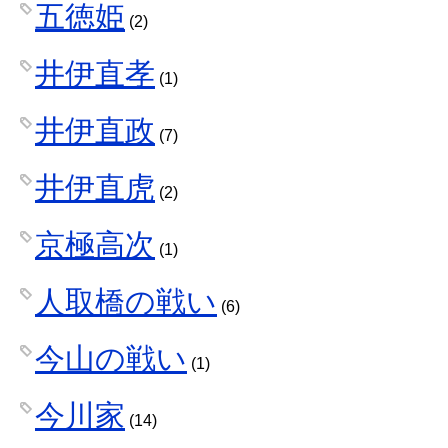
五徳姫
(2)
井伊直孝
(1)
井伊直政
(7)
井伊直虎
(2)
京極高次
(1)
人取橋の戦い
(6)
今山の戦い
(1)
今川家
(14)