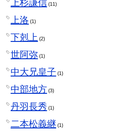
上杉謙信
(11)
上洛
(1)
下剋上
(2)
世阿弥
(1)
中大兄皇子
(1)
中部地方
(3)
丹羽長秀
(1)
二本松義継
(1)