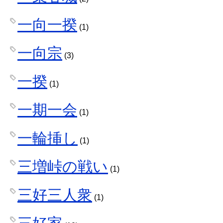
一向一揆
(1)
一向宗
(3)
一揆
(1)
一期一会
(1)
一輪挿し
(1)
三増峠の戦い
(1)
三好三人衆
(1)