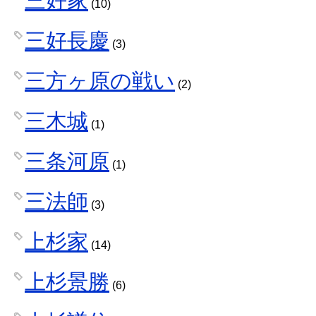
三好家
(10)
三好長慶
(3)
三方ヶ原の戦い
(2)
三木城
(1)
三条河原
(1)
三法師
(3)
上杉家
(14)
上杉景勝
(6)