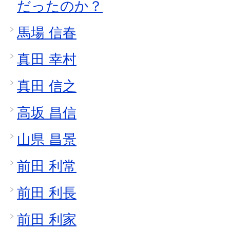
だったのか？
馬場 信春
真田 幸村
真田 信之
高坂 昌信
山県 昌景
前田 利常
前田 利長
前田 利家