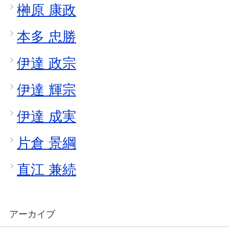
榊原 康政
本多 忠勝
伊達 政宗
伊達 輝宗
伊達 成実
片倉 景綱
直江 兼続
アーカイブ