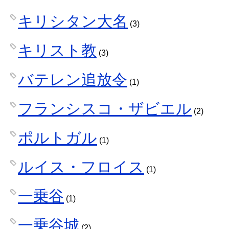
キリシタン大名
(3)
キリスト教
(3)
バテレン追放令
(1)
フランシスコ・ザビエル
(2)
ポルトガル
(1)
ルイス・フロイス
(1)
一乗谷
(1)
一乗谷城
(2)