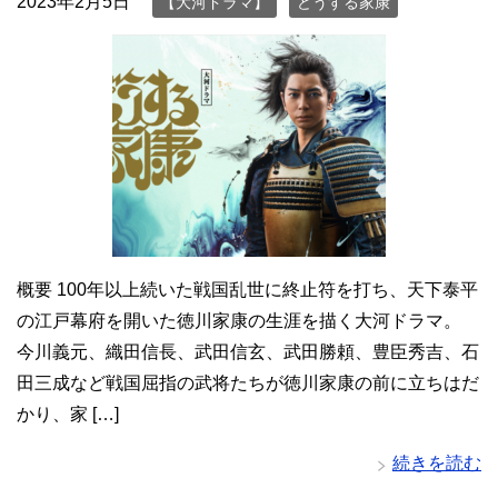
2023年2月5日
【大河ドラマ】
どうする家康
概要 100年以上続いた戦国乱世に終止符を打ち、天下泰平
の江戸幕府を開いた徳川家康の生涯を描く大河ドラマ。
今川義元、織田信長、武田信玄、武田勝頼、豊臣秀吉、石
田三成など戦国屈指の武将たちが徳川家康の前に立ちはだ
かり、家 […]
続きを読む