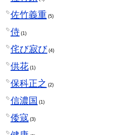
佐竹義重
(5)
侍
(1)
侘び寂び
(4)
供花
(1)
保科正之
(2)
信濃国
(1)
倭寇
(3)
健康