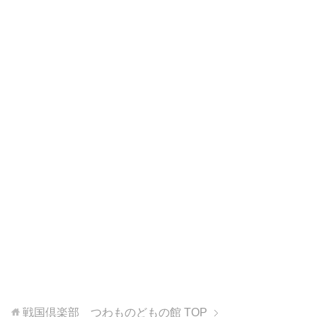
戦国倶楽部 つわものどもの館
TOP