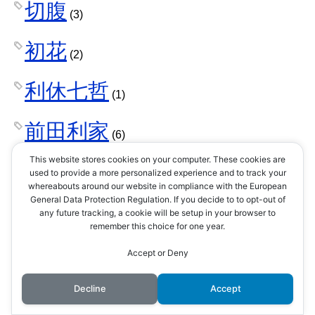
切腹
(3)
初花
(2)
利休七哲
(1)
前田利家
(6)
This website stores cookies on your computer. These cookies are
前田利常
used to provide a more personalized experience and to track your
(3)
whereabouts around our website in compliance with the European
General Data Protection Regulation. If you decide to to opt-out of
前田利長
any future tracking, a cookie will be setup in your browser to
(3)
remember this choice for one year.
前田家
Accept or Deny
(4)
前田慶次
Decline
Accept
(2)