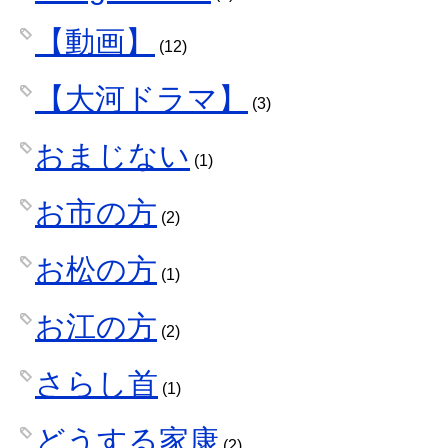
【動画】
(12)
【大河ドラマ】
(3)
おまじない
(1)
お市の方
(2)
お松の方
(1)
お江の方
(2)
さらし首
(1)
どうする家康
(2)