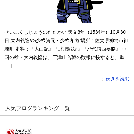
せいふくじじょうのたたかい 天文3年（1534年）10月30
日 大内義隆VS少弐資元・少弐冬尚 場所：佐賀県神埼市神
埼町 史料：『大曲記』『北肥戦誌』『歴代鎮西要略』 中
国の雄・大内義隆は、三津山合戦の敗報に接すると、重
[…]
続きを読む
人気ブログランキング一覧