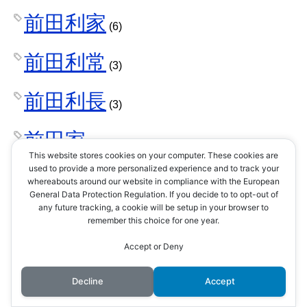
前田利家
(6)
前田利常
(3)
前田利長
(3)
前田家
(4)
This website stores cookies on your computer. These cookies are
used to provide a more personalized experience and to track your
前田慶次
whereabouts around our website in compliance with the European
(2)
General Data Protection Regulation. If you decide to to opt-out of
any future tracking, a cookie will be setup in your browser to
剣術
remember this choice for one year.
(1)
Accept or Deny
剣豪
(3)
Decline
Accept
加持祈祷
(1)