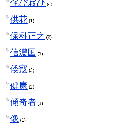
侘び寂び
(4)
供花
(1)
保科正之
(2)
信濃国
(1)
倭寇
(3)
健康
(2)
傾奇者
(1)
像
(1)