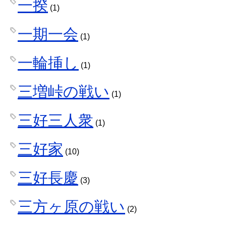
一揆
(1)
一期一会
(1)
一輪挿し
(1)
三増峠の戦い
(1)
三好三人衆
(1)
三好家
(10)
三好長慶
(3)
三方ヶ原の戦い
(2)