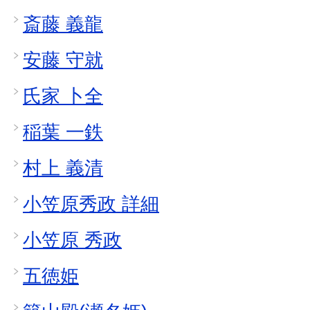
斎藤 義龍
安藤 守就
氏家 卜全
稲葉 一鉄
村上 義清
小笠原秀政 詳細
小笠原 秀政
五徳姫