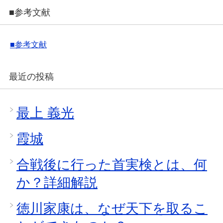
■参考文献
■参考文献
最近の投稿
最上 義光
霞城
合戦後に行った首実検とは、何
か？詳細解説
徳川家康は、なぜ天下を取るこ