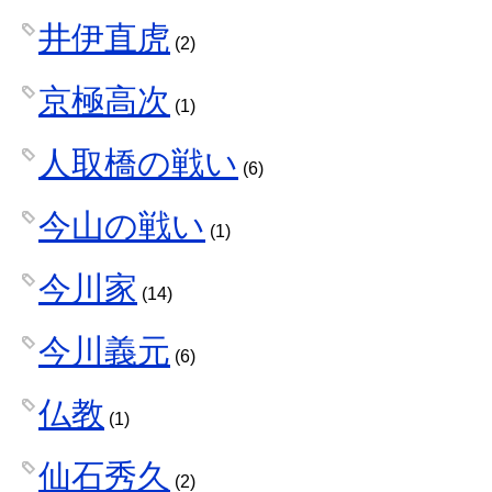
井伊直虎
(2)
京極高次
(1)
人取橋の戦い
(6)
今山の戦い
(1)
今川家
(14)
今川義元
(6)
仏教
(1)
仙石秀久
(2)