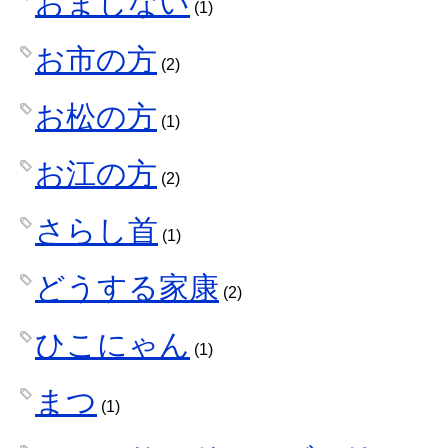
おまじない
(1)
お市の方
(2)
お松の方
(1)
お江の方
(2)
さらし首
(1)
どうする家康
(2)
ひこにゃん
(1)
まつ
(1)