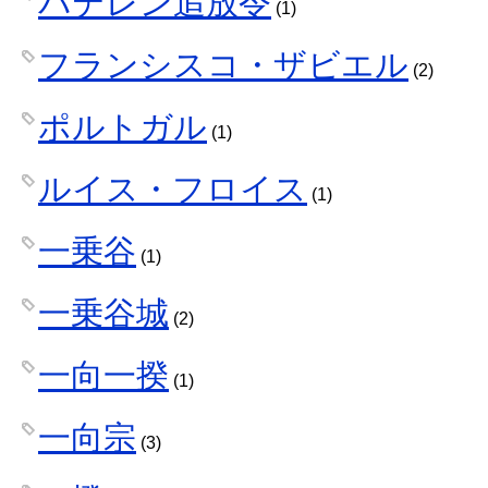
バテレン追放令
(1)
フランシスコ・ザビエル
(2)
ポルトガル
(1)
ルイス・フロイス
(1)
一乗谷
(1)
一乗谷城
(2)
一向一揆
(1)
一向宗
(3)