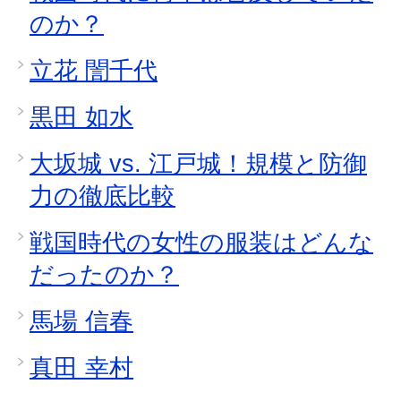
のか？
立花 誾千代
黒田 如水
大坂城 vs. 江戸城！規模と防御
力の徹底比較
戦国時代の女性の服装はどんな
だったのか？
馬場 信春
真田 幸村