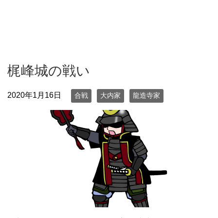
梶峰城の戦い
2020年1月16日
合戦
大内家
龍造寺家