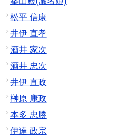
築山殿(瀬名姫)
松平 信康
井伊 直孝
酒井 家次
酒井 忠次
井伊 直政
榊原 康政
本多 忠勝
伊達 政宗