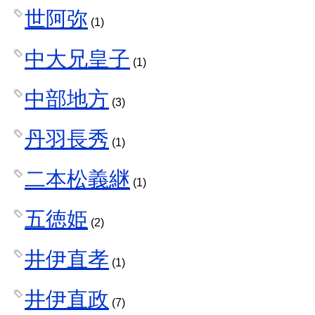
世阿弥
(1)
中大兄皇子
(1)
中部地方
(3)
丹羽長秀
(1)
二本松義継
(1)
五徳姫
(2)
井伊直孝
(1)
井伊直政
(7)