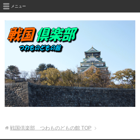
メニュー
戦国倶楽部 つわものどもの館
TOP