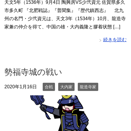
天文5年（1536年）9月4日 陶興房VS少弐資元 佐賀県多久
市多久町 『北肥戦誌』『普聞集』『歴代鎮西志』 北九
州の名門・少弐資元は、天文3年（1534年）10月、龍造寺
家兼の仲介を得て、中国の雄・大内義隆と膠着状態 […]
続きを読む
勢福寺城の戦い
2020年1月16日
合戦
大内家
龍造寺家