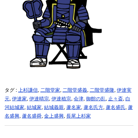
タグ :
上杉謙信
,
二階堂家
,
二階堂盛義
,
二階堂盛隆
,
伊達実
元
,
伊達家
,
伊達晴宗
,
伊達稙宗
,
会津
,
御館の乱
,
止々斎
,
白
河結城家
,
結城家
,
結城義親
,
蘆名家
,
蘆名氏方
,
蘆名盛氏
,
蘆
名盛興
,
蘆名盛舜
,
金上盛興
,
長尾上杉家