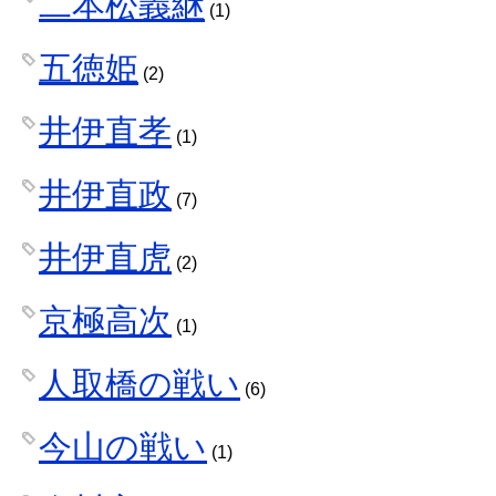
二本松義継
(1)
五徳姫
(2)
井伊直孝
(1)
井伊直政
(7)
井伊直虎
(2)
京極高次
(1)
人取橋の戦い
(6)
今山の戦い
(1)