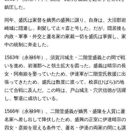
鎮圧した。
同年、盛氏は家督を嫡男の盛興に譲り、自身は、大沼郡岩
崎城に隠遁し、剃髪して止々斎と号した。だが、隠居後も
内政・軍事・外交と蘆名家の家裁一切を盛氏は掌握し、家
中の統制に奔走した。
1563年（永禄6年）、須賀川城主・二階堂盛義との間で戦
いを進め、岩瀬郡へと領土拡大を図った。盛義は晴宗の長
女・阿南姫を娶っていたため、伊達軍が二階堂氏救援に出
張ってきたため、盛氏は数度に渡って、桧原(ひばら)の地
にて合戦に及んだ。この時は、戸山城主・穴沢信徳が活躍
し、撃退に成功している。
1566年（永禄9年）、二階堂盛義が嫡男・盛隆を人質に蘆
名家へ差し出して降伏したため、盛興の正室に伊達晴宗の
四女・彦姫を迎える条件で、蘆名・伊達の両家の間にも講