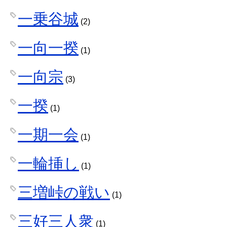
一乗谷城
(2)
一向一揆
(1)
一向宗
(3)
一揆
(1)
一期一会
(1)
一輪挿し
(1)
三増峠の戦い
(1)
三好三人衆
(1)