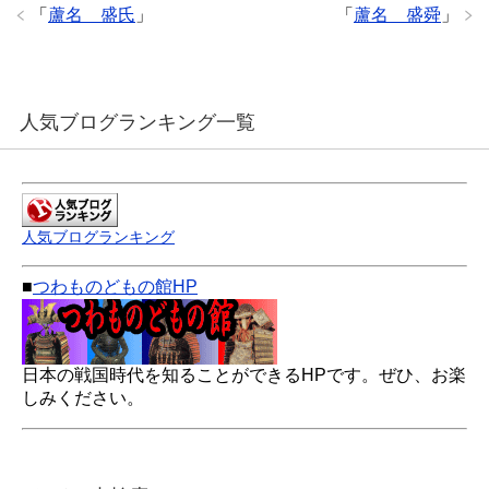
「
蘆名 盛氏
」
「
蘆名 盛舜
」
人気ブログランキング一覧
人気ブログランキング
■
つわものどもの館HP
日本の戦国時代を知ることができるHPです。ぜひ、お楽
しみください。