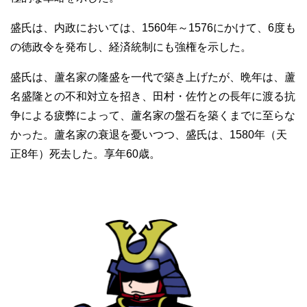
盛氏は、内政においては、1560年～1576にかけて、6度も
の徳政令を発布し、経済統制にも強権を示した。
盛氏は、蘆名家の隆盛を一代で築き上げたが、晩年は、蘆
名盛隆との不和対立を招き、田村・佐竹との長年に渡る抗
争による疲弊によって、蘆名家の盤石を築くまでに至らな
かった。蘆名家の衰退を憂いつつ、盛氏は、1580年（天
正8年）死去した。享年60歳。