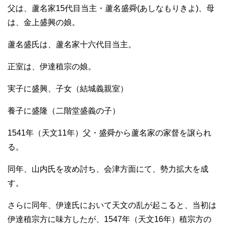
父は、蘆名家15代目当主・蘆名盛舜(あしなもりきよ)、母
は、金上盛興の娘。
蘆名盛氏は、蘆名家十六代目当主。
正室は、伊達稙宗の娘。
実子に盛興、子女（結城義親室）
養子に盛隆（二階堂盛義の子）
1541年（天文11年）父・盛舜から蘆名家の家督を譲られ
る。
同年、山内氏を攻め討ち、会津方面にて、勢力拡大を成
す。
さらに同年、伊達氏において天文の乱が起こると、当初は
伊達稙宗方に味方したが、1547年（天文16年）稙宗方の