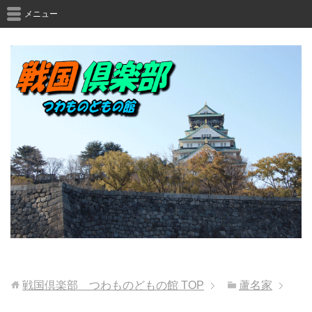
メニュー
戦国倶楽部 つわものどもの館
TOP
蘆名家