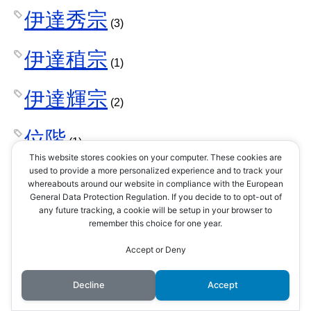
伊達秀宗
(3)
伊達稙宗
(1)
伊達輝宗
(2)
位階
(1)
This website stores cookies on your computer. These cookies are
used to provide a more personalized experience and to track your
佐々木小次郎
(1)
whereabouts around our website in compliance with the European
General Data Protection Regulation. If you decide to to opt-out of
any future tracking, a cookie will be setup in your browser to
佐久間盛政
(1)
remember this choice for one year.
Accept or Deny
佐和山城
(1)
Decline
Accept
佐渡金山
(1)