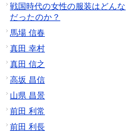
戦国時代の女性の服装はどんな
だったのか？
馬場 信春
真田 幸村
真田 信之
高坂 昌信
山県 昌景
前田 利常
前田 利長