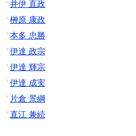
井伊 直政
榊原 康政
本多 忠勝
伊達 政宗
伊達 輝宗
伊達 成実
片倉 景綱
直江 兼続