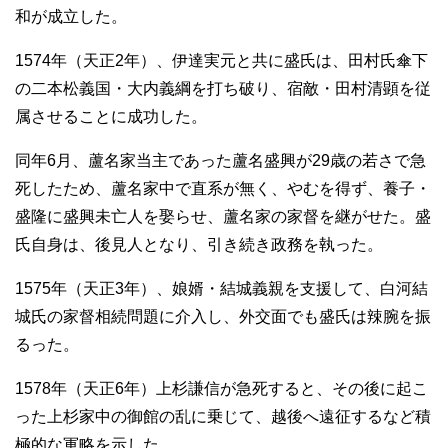
和が成立した。
1574年（天正2年）、伊達実元と共に盛氏は、田村氏傘下
の二本松義国・大内義綱を打ち破り、宿敵・田村清顕を従
属させることに成功した。
同年6月、蘆名家当主であった蘆名盛興が29歳の若さで急
死したため、蘆名家中で直系が無く、やむを得ず、養子・
盛隆に盛興未亡人を娶らせ、蘆名家の家督を継がせた。盛
氏自身は、後見人となり、引き続き政務を執った。
1575年（天正3年）、娘婿・結城義親を支援して、白河結
城氏の家督相続問題に介入し、外交面でも盛氏は辣腕を振
るった。
1578年（天正6年）上杉謙信が急死すると、その後に起こ
った上杉家中の御館の乱に乗じて、越後へ遠征するなど積
極的な軍略を示した。