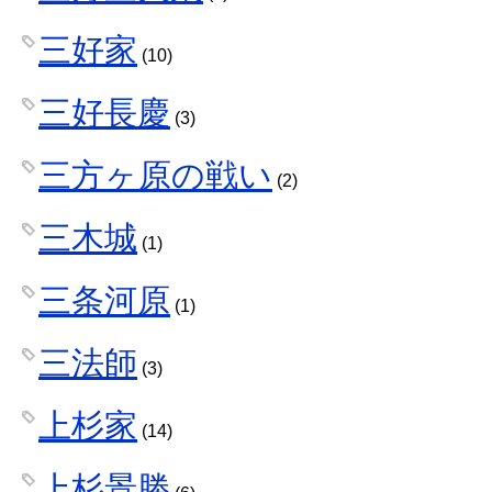
三好家
(10)
三好長慶
(3)
三方ヶ原の戦い
(2)
三木城
(1)
三条河原
(1)
三法師
(3)
上杉家
(14)
上杉景勝