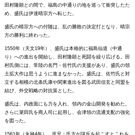
田村隆顕との間で、福島の中通りの地を巡って衝突したた
め、盛氏は伊達晴宗方へ転じた。
盛氏の晴宗方への付随は、乱の勝敗の決定打となり、晴宗
方の勝利に終わった。
1550年（天文19年）、盛氏は本格的に福島仙道（中通
り）への進出を開始し、田村隆顕と死闘を繰り広げる。田
村氏側には、常陸の名門・佐竹氏の支援があり、盛氏の領
土拡大作は思うように進まなかった。盛氏は、佐竹氏と対
立する相模の北条氏康や関東進出を図る武田信玄と同盟を
結び、外交戦略の対抗策とした。
盛氏は、内政面にも力を入れ、領内の金山開発を勧めた。
さらに簗田氏を商人司に起用し、会津領の流通支配の強化
を図った。
1561年（永禄4年）、庶兄・氏方が謀反を起こすとこれを