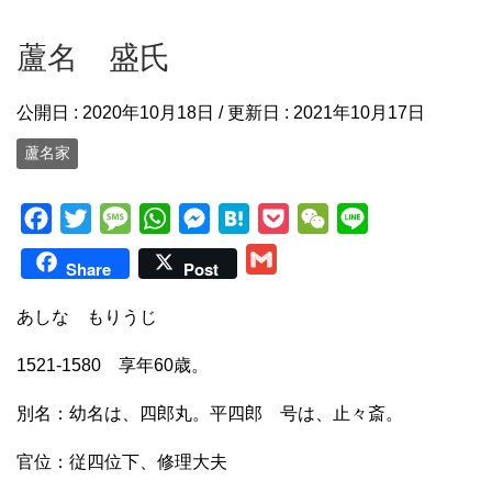
蘆名 盛氏
公開日 :
2020年10月18日
/ 更新日 :
2021年10月17日
蘆名家
F
T
M
W
M
H
P
W
L
a
w
e
h
e
a
o
e
i
G
Share
Post
c
i
s
a
s
t
c
C
n
m
e
t
s
t
s
e
k
h
e
あしな もりうじ
a
b
t
a
s
e
n
e
a
i
1521-1580 享年60歳。
o
e
g
A
n
a
t
t
l
o
r
e
p
g
別名：幼名は、四郎丸。平四郎 号は、止々斎。
k
p
e
官位：従四位下、修理大夫
r