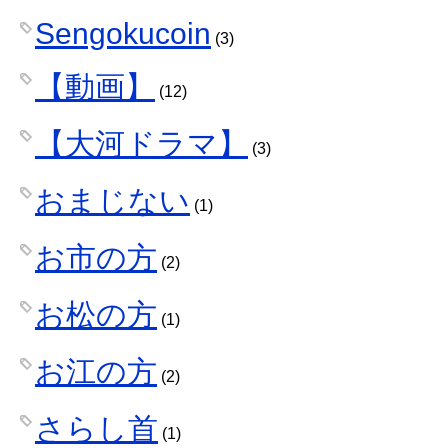
Sengokucoin
(3)
【動画】
(12)
【大河ドラマ】
(3)
おまじない
(1)
お市の方
(2)
お松の方
(1)
お江の方
(2)
さらし首
(1)