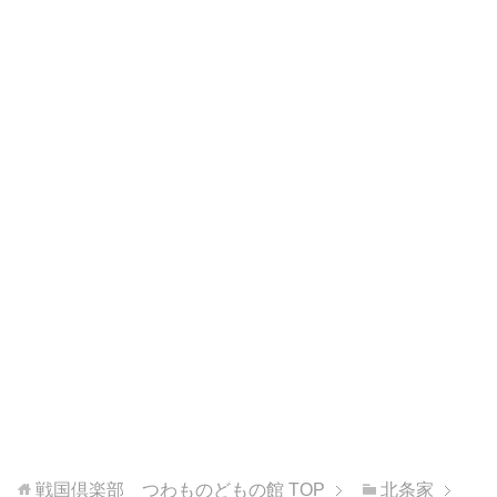
戦国倶楽部 つわものどもの館
TOP
北条家