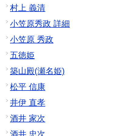
村上 義清
小笠原秀政 詳細
小笠原 秀政
五徳姫
築山殿(瀬名姫)
松平 信康
井伊 直孝
酒井 家次
酒井 忠次