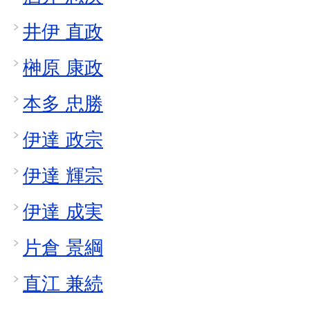
井伊 直政
榊原 康政
本多 忠勝
伊達 政宗
伊達 輝宗
伊達 成実
片倉 景綱
直江 兼続