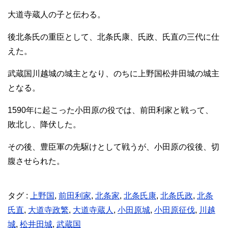
大道寺蔵人の子と伝わる。
後北条氏の重臣として、北条氏康、氏政、氏直の三代に仕
えた。
武蔵国川越城の城主となり、のちに上野国松井田城の城主
となる。
1590年に起こった小田原の役では、前田利家と戦って、
敗北し、降伏した。
その後、豊臣軍の先駆けとして戦うが、小田原の役後、切
腹させられた。
タグ :
上野国
,
前田利家
,
北条家
,
北条氏康
,
北条氏政
,
北条
氏直
,
大道寺政繁
,
大道寺蔵人
,
小田原城
,
小田原征伐
,
川越
城
,
松井田城
,
武蔵国