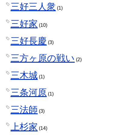
三好三人衆
(1)
三好家
(10)
三好長慶
(3)
三方ヶ原の戦い
(2)
三木城
(1)
三条河原
(1)
三法師
(3)
上杉家
(14)