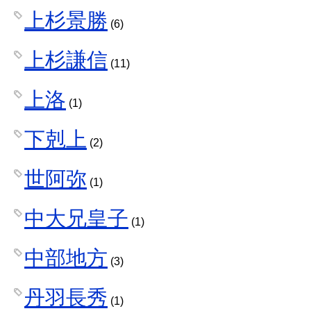
上杉景勝
(6)
上杉謙信
(11)
上洛
(1)
下剋上
(2)
世阿弥
(1)
中大兄皇子
(1)
中部地方
(3)
丹羽長秀
(1)