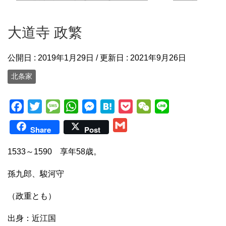
大道寺 政繁
公開日 :
2019年1月29日
/ 更新日 :
2021年9月26日
北条家
F
T
M
W
M
H
P
W
L
a
w
e
h
e
a
o
e
i
G
Share
Post
c
i
s
a
s
t
c
C
n
m
e
t
s
t
s
e
k
h
e
1533～1590 享年58歳。
a
b
t
a
s
e
n
e
a
i
孫九郎、駿河守
o
e
g
A
n
a
t
t
l
o
r
e
p
g
（政重とも）
k
p
e
出身：近江国
r