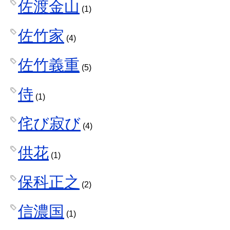
佐渡金山
(1)
佐竹家
(4)
佐竹義重
(5)
侍
(1)
侘び寂び
(4)
供花
(1)
保科正之
(2)
信濃国
(1)