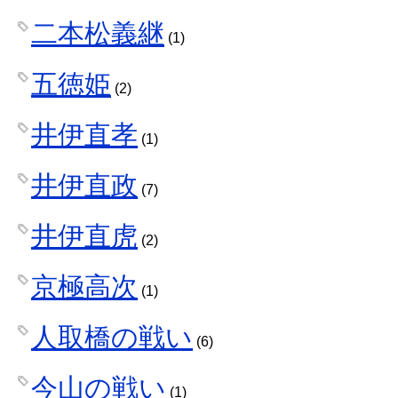
二本松義継
(1)
五徳姫
(2)
井伊直孝
(1)
井伊直政
(7)
井伊直虎
(2)
京極高次
(1)
人取橋の戦い
(6)
今山の戦い
(1)