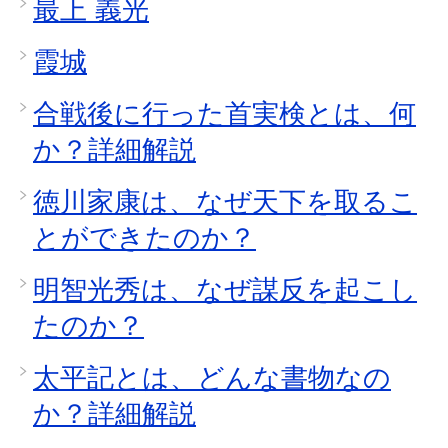
最上 義光
霞城
合戦後に行った首実検とは、何
か？詳細解説
徳川家康は、なぜ天下を取るこ
とができたのか？
明智光秀は、なぜ謀反を起こし
たのか？
太平記とは、どんな書物なの
か？詳細解説