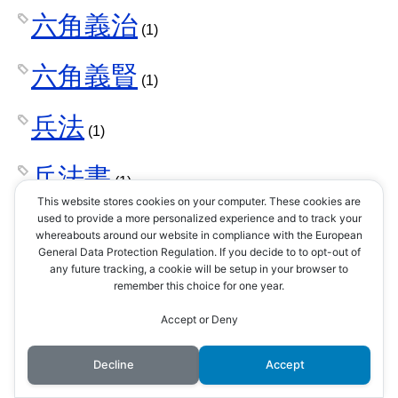
六角義治
(1)
六角義賢
(1)
兵法
(1)
兵法書
(1)
This website stores cookies on your computer. These cookies are
used to provide a more personalized experience and to track your
兵站
(1)
whereabouts around our website in compliance with the European
General Data Protection Regulation. If you decide to to opt-out of
any future tracking, a cookie will be setup in your browser to
兵糧
(1)
remember this choice for one year.
Accept or Deny
内藤昌豊
(2)
Decline
Accept
刀
(1)