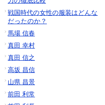
力の徹底比較
戦国時代の女性の服装はどんな
だったのか？
馬場 信春
真田 幸村
真田 信之
高坂 昌信
山県 昌景
前田 利常