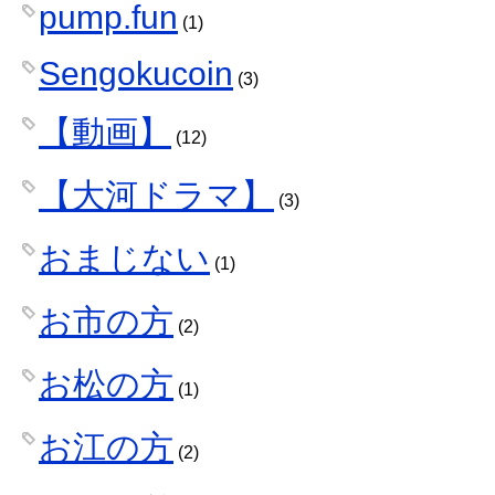
pump.fun
(1)
Sengokucoin
(3)
【動画】
(12)
【大河ドラマ】
(3)
おまじない
(1)
お市の方
(2)
お松の方
(1)
お江の方
(2)