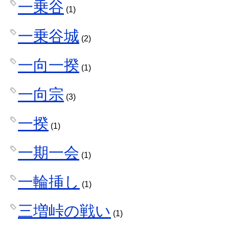
一乗谷
(1)
一乗谷城
(2)
一向一揆
(1)
一向宗
(3)
一揆
(1)
一期一会
(1)
一輪挿し
(1)
三増峠の戦い
(1)