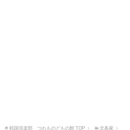
戦国倶楽部 つわものどもの館
TOP
北条家