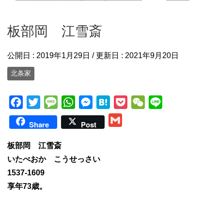
板部岡 江雪斎
公開日 :
2019年1月29日
/ 更新日 :
2021年9月20日
北条家
F
T
M
W
M
H
P
W
L
a
w
e
h
e
a
o
e
i
G
Share
Post
c
i
s
a
s
t
c
C
n
m
e
t
s
t
s
e
k
h
e
板部岡 江雪斎
a
b
t
a
s
e
n
e
a
いたべおか こうせっさい
i
o
e
g
A
n
a
t
t
1537-1609
l
o
r
e
p
g
享年73歳。
k
p
e
r