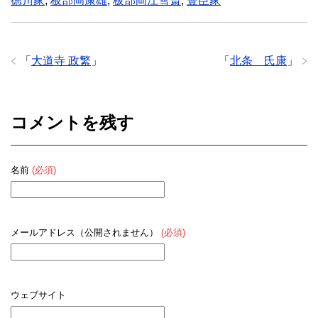
徳川家
,
板部岡康雄
,
板部岡江雪斎
,
豊臣家
「
大道寺 政繁
」
「
北条 氏康
」
コメントを残す
名前
(必須)
メールアドレス（公開されません）
(必須)
ウェブサイト