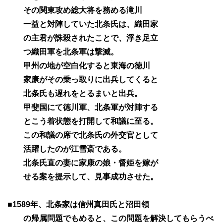
その関東攻め総大将を務める滝川
一益と対陣していた北条氏は、織田家
の主君が誅殺されたことで、浮き足立
つ織田軍を北条軍は撃滅。
甲州の地が空白化すると東海の徳川
家康がその乗っ取りに出兵してくると
北条氏も遅れをとるまいと出兵。
甲斐国にて徳川軍、北条軍が対陣する
とこう着状態を打開して和議に至る。
この和議の席で北条氏の外交官として
活躍したのが江雪斎である。
北条氏直の妻に家康の娘・督姫を嫁が
せる案を提示して、見事成功させた。
■1589年、北条家は信州真田氏と沼田領
の帰属問題でもめると、この問題を解決してもらうべ