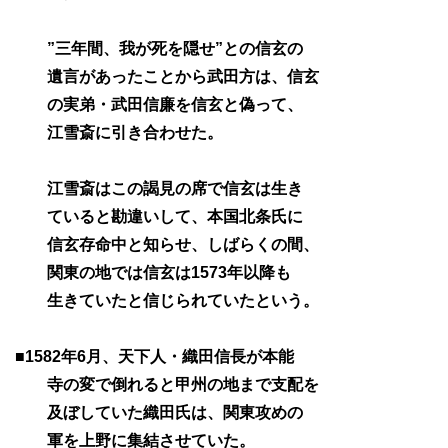
”三年間、我が死を隠せ”との信玄の
遺言があったことから武田方は、信玄
の実弟・武田信廉を信玄と偽って、
江雪斎に引き合わせた。
江雪斎はこの謁見の席で信玄は生き
ていると勘違いして、本国北条氏に
信玄存命中と知らせ、しばらくの間、
関東の地では信玄は1573年以降も
生きていたと信じられていたという。
■1582年6月、天下人・織田信長が本能
寺の変で倒れると甲州の地まで支配を
及ぼしていた織田氏は、関東攻めの
軍を上野に集結させていた。