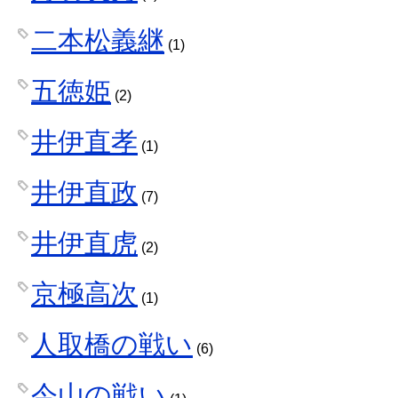
二本松義継
(1)
五徳姫
(2)
井伊直孝
(1)
井伊直政
(7)
井伊直虎
(2)
京極高次
(1)
人取橋の戦い
(6)
今山の戦い