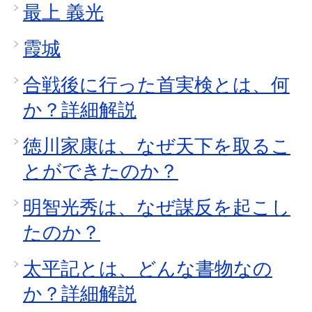
最上 義光
霞城
合戦後に行った首実検とは、何
か？詳細解説
徳川家康は、なぜ天下を取るこ
とができたのか？
明智光秀は、なぜ謀反を起こし
たのか？
太平記とは、どんな書物なの
か？詳細解説