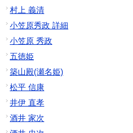
村上 義清
小笠原秀政 詳細
小笠原 秀政
五徳姫
築山殿(瀬名姫)
松平 信康
井伊 直孝
酒井 家次