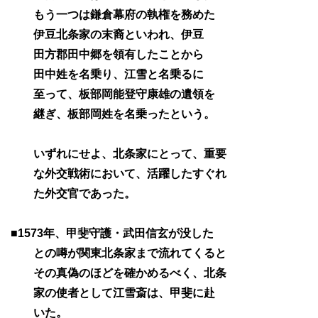
もう一つは鎌倉幕府の執権を務めた
伊豆北条家の末裔といわれ、伊豆
田方郡田中郷を領有したことから
田中姓を名乗り、江雪と名乗るに
至って、板部岡能登守康雄の遺領を
継ぎ、板部岡姓を名乗ったという。
いずれにせよ、北条家にとって、重要
な外交戦術において、活躍したすぐれ
た外交官であった。
■1573年、甲斐守護・武田信玄が没した
との噂が関東北条家まで流れてくると
その真偽のほどを確かめるべく、北条
家の使者として江雪斎は、甲斐に赴
いた。