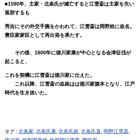
■1590年、主家・北条氏が滅亡すると江雪斎は主家を失い
落胆するも
秀吉にその外交手腕をかわれて、江雪斎は岡野姓に改名。
豊臣家家臣として再出発を果たす。
その後、1600年に徳川家康が中心となる会津征伐が
起こると、
これを契機に江雪斎は徳川家に仕えた。
これ以降、江雪斎の血統はは徳川家旗本となり、江戸
時代を生き抜いた。
タグ :
北条家
,
北条氏康
,
北条氏政
,
北条氏直
,
岡野江雪斎
,