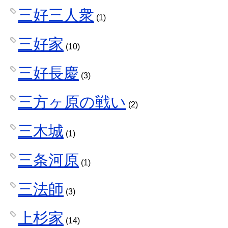
三好三人衆
(1)
三好家
(10)
三好長慶
(3)
三方ヶ原の戦い
(2)
三木城
(1)
三条河原
(1)
三法師
(3)
上杉家
(14)