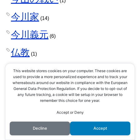
(1)
今川家
(14)
今川義元
(6)
仏教
(1)
仙石秀久
This website stores cookies on your computer. These cookies are
(2)
used to provide a more personalized experience and to track your
whereabouts around our website in compliance with the European
仮想通貨
General Data Protection Regulation. If you decide to to opt-out of
(1)
any future tracking, a cookie will be setup in your browser to
remember this choice for one year.
伊予国
(1)
Accept or Deny
伊東家
(1)
Decline
Accept