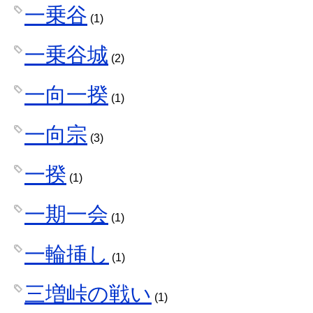
一乗谷
(1)
一乗谷城
(2)
一向一揆
(1)
一向宗
(3)
一揆
(1)
一期一会
(1)
一輪挿し
(1)
三増峠の戦い
(1)