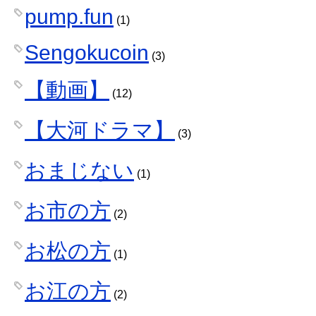
pump.fun
(1)
Sengokucoin
(3)
【動画】
(12)
【大河ドラマ】
(3)
おまじない
(1)
お市の方
(2)
お松の方
(1)
お江の方
(2)