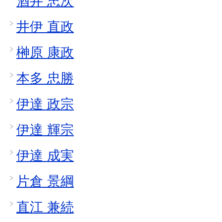
酒井 忠次
井伊 直政
榊原 康政
本多 忠勝
伊達 政宗
伊達 輝宗
伊達 成実
片倉 景綱
直江 兼続