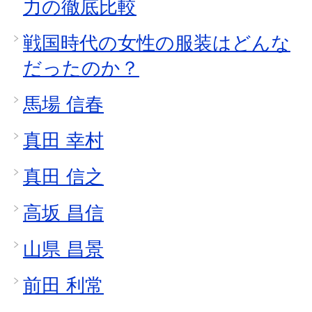
力の徹底比較
戦国時代の女性の服装はどんな
だったのか？
馬場 信春
真田 幸村
真田 信之
高坂 昌信
山県 昌景
前田 利常