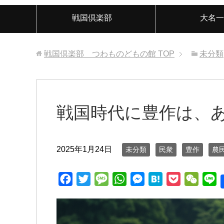
戦国倶楽部
大名一
戦国倶楽部 つわものどもの館
TOP
未分類
戦国時代に豊作は、
2025年1月24日
未分類
民衆
豊作
農
F
T
M
W
M
H
P
W
L
a
w
e
h
e
a
o
e
i
c
i
s
a
s
t
c
C
n
e
t
s
t
s
e
k
h
e