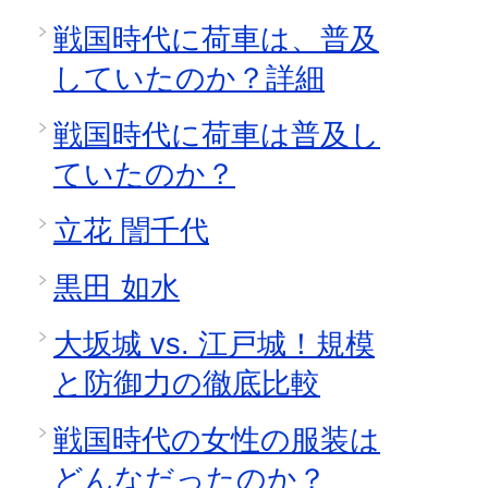
戦国時代に荷車は、普及
していたのか？詳細
戦国時代に荷車は普及し
ていたのか？
立花 誾千代
黒田 如水
大坂城 vs. 江戸城！規模
と防御力の徹底比較
戦国時代の女性の服装は
どんなだったのか？