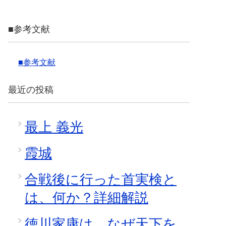
■参考文献
■参考文献
最近の投稿
最上 義光
霞城
合戦後に行った首実検と
は、何か？詳細解説
徳川家康は、なぜ天下を