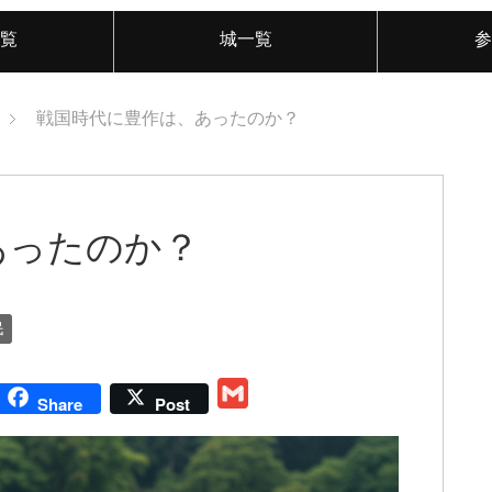
覧
城一覧
参
戦国時代に豊作は、あったのか？
あったのか？
民
G
Share
Post
m
a
i