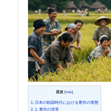
b
t
a
s
e
n
e
a
o
e
g
A
n
a
t
t
o
r
e
p
g
k
p
e
r
目次
[
hide
]
1.
日本の戦国時代における豊作の実態
2.
1. 豊作の背景