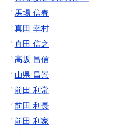
馬場 信春
真田 幸村
真田 信之
高坂 昌信
山県 昌景
前田 利常
前田 利長
前田 利家