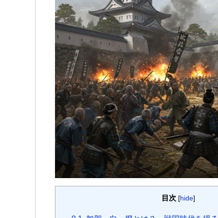
c
i
s
a
s
t
c
C
n
e
t
s
t
s
e
k
h
e
b
t
a
s
e
n
e
a
o
e
g
A
n
a
t
t
o
r
e
p
g
k
p
e
r
目次
[
hide
]