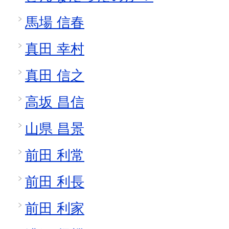
馬場 信春
真田 幸村
真田 信之
高坂 昌信
山県 昌景
前田 利常
前田 利長
前田 利家