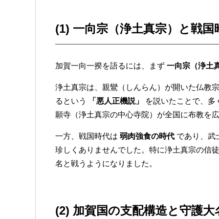
(1) 一向宗（浄土真宗）と戦国
加賀一向一揆を語るには、まず
一向宗（浄土
浄土真宗は、親鸞（しんらん）が開いた仏教
るという
「悪人正機説」
を説いたことで、多
願寺（浄土真宗の中心寺院）が全国に布教を
一方、戦国時代は
弱肉強食の時代
であり、武
珍しくありませんでした。特に浄土真宗の信
名と戦うようになりました。
(2) 加賀国の支配構造と守護