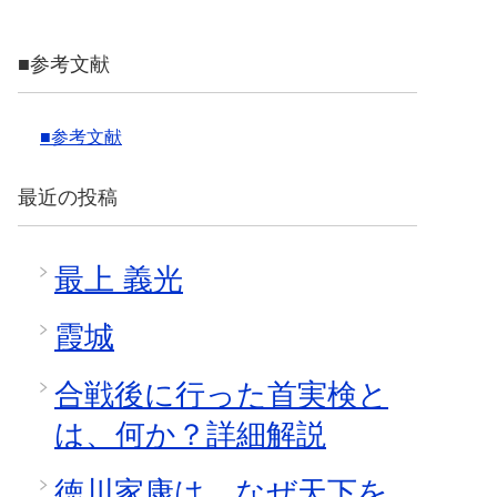
■参考文献
■参考文献
最近の投稿
最上 義光
霞城
合戦後に行った首実検と
は、何か？詳細解説
徳川家康は、なぜ天下を