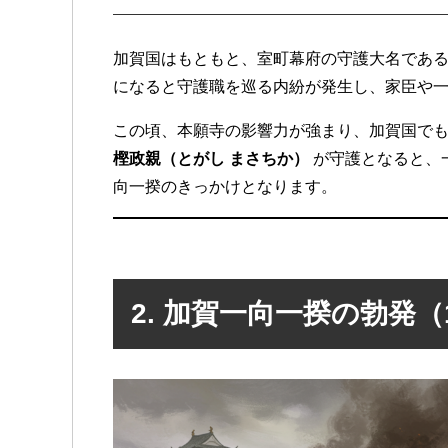
加賀国はもともと、室町幕府の守護大名であ
になると守護職を巡る内紛が発生し、家臣や
この頃、本願寺の影響力が強まり、加賀国で
樫政親（とがし まさちか）
が守護となると、
向一揆のきっかけとなります。
2. 加賀一向一揆の勃発（