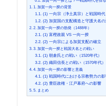
0.1.
加賀一向一揆とは？—戦国時代を揺る
1.
1. 加賀一向一揆の背景
1.1.
(1) 一向宗（浄土真宗）と戦国時代
1.2.
(2) 加賀国の支配構造と守護大名
2.
2. 加賀一向一揆の勃発（1488年）
2.1.
(1) 富樫政親 VS 一向一揆
2.2.
(2) 一向宗による加賀支配の確立
3.
3. 加賀一向一揆と戦国大名との戦い
3.1.
(1) 朝倉氏との戦い（1520年代）
3.2.
(2) 織田信長との戦い（1570年代）
4.
4. 加賀一向一揆の影響と意義
4.1.
(1) 戦国時代における宗教勢力の
4.2.
(2) 豊臣政権・江戸幕府への影響
5.
5. まとめ