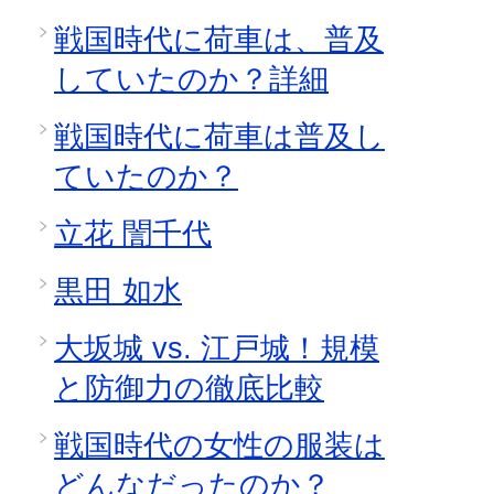
戦国時代に荷車は、普及
していたのか？詳細
戦国時代に荷車は普及し
ていたのか？
立花 誾千代
黒田 如水
大坂城 vs. 江戸城！規模
と防御力の徹底比較
戦国時代の女性の服装は
どんなだったのか？