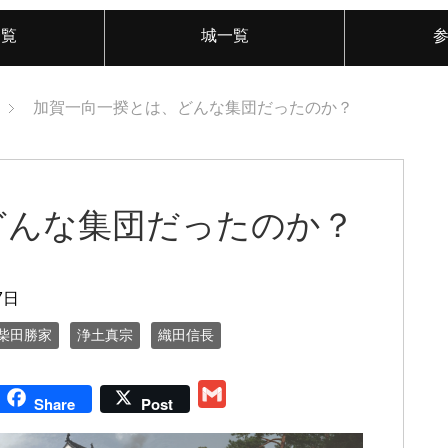
一覧
城一覧
加賀一向一揆とは、どんな集団だったのか？
どんな集団だったのか？
7日
柴田勝家
浄土真宗
織田信長
G
Share
Post
m