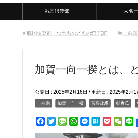
戦国倶楽部
大名
戦国倶楽部 つわものどもの館
TOP
一向宗
加賀一向一揆とは、
公開日 :
2025年2月16日
/ 更新日 :
2025年2月1
一向宗
加賀一向一揆
富樫政親
朝倉氏
F
T
M
W
M
H
P
W
L
a
w
e
h
e
a
o
e
i