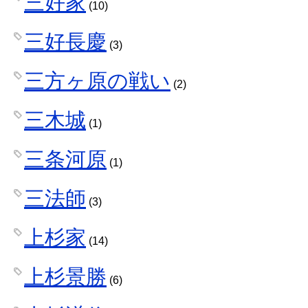
三好家
(10)
三好長慶
(3)
三方ヶ原の戦い
(2)
三木城
(1)
三条河原
(1)
三法師
(3)
上杉家
(14)
上杉景勝
(6)