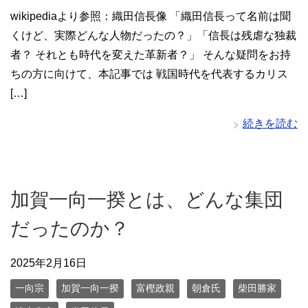
wikipediaより参照：織田信長像 「織田信長って名前は聞
くけど、実際どんな人物だったの？」「信長は残虐な独裁
者？ それとも時代を変えた革新者？」 そんな疑問をお持
ちの方に向けて、本記事では 戦国時代を代表するカリス
[…]
続きを読む
加賀一向一揆とは、どんな集団
だったのか？
2025年2月16日
一向宗
加賀一向一揆
富樫政親
朝倉氏
柴田勝家