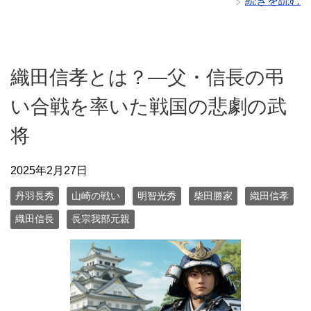
続きを読む
織田信孝とは？—父・信長の弔
い合戦を率いた戦国の悲劇の武
将
2025年2月27日
丹羽長秀
山崎の戦い
明智光秀
柴田勝家
織田信孝
織田信長
長宗我部元親