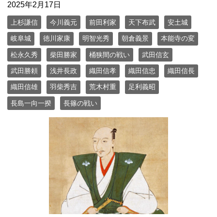
2025年2月17日
上杉謙信
今川義元
前田利家
天下布武
安土城
岐阜城
徳川家康
明智光秀
朝倉義景
本能寺の変
松永久秀
柴田勝家
桶狭間の戦い
武田信玄
武田勝頼
浅井長政
織田信孝
織田信忠
織田信長
織田信雄
羽柴秀吉
荒木村重
足利義昭
長島一向一揆
長篠の戦い