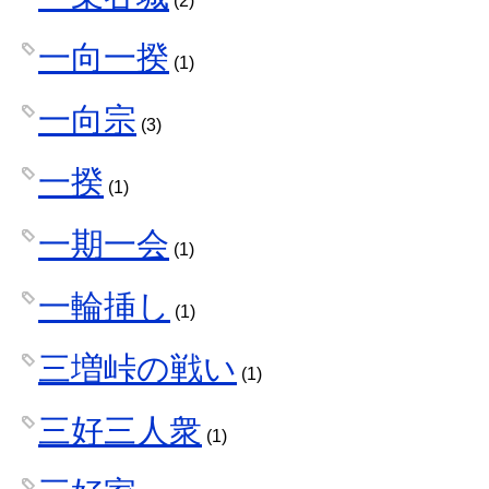
(2)
一向一揆
(1)
一向宗
(3)
一揆
(1)
一期一会
(1)
一輪挿し
(1)
三増峠の戦い
(1)
三好三人衆
(1)