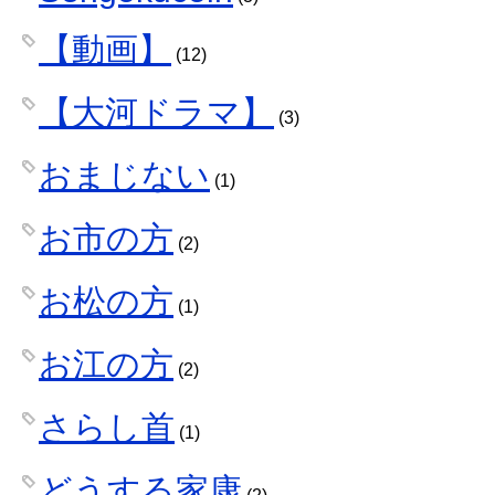
【動画】
(12)
【大河ドラマ】
(3)
おまじない
(1)
お市の方
(2)
お松の方
(1)
お江の方
(2)
さらし首
(1)
どうする家康