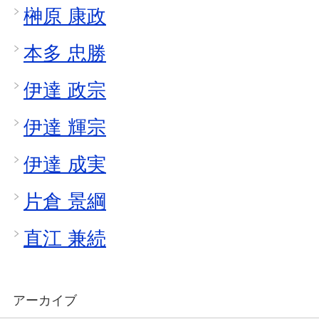
榊原 康政
本多 忠勝
伊達 政宗
伊達 輝宗
伊達 成実
片倉 景綱
直江 兼続
アーカイブ