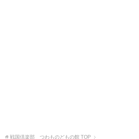
戦国倶楽部 つわものどもの館
TOP