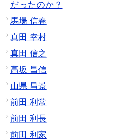
だったのか？
馬場 信春
真田 幸村
真田 信之
高坂 昌信
山県 昌景
前田 利常
前田 利長
前田 利家