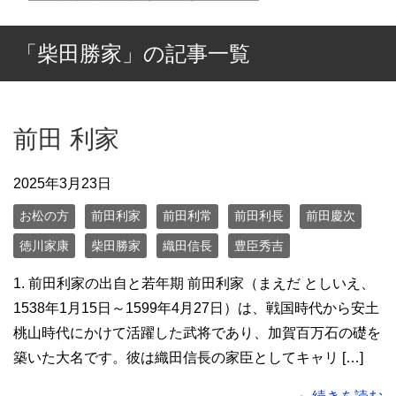
「柴田勝家」の記事一覧
前田 利家
2025年3月23日
お松の方
前田利家
前田利常
前田利長
前田慶次
徳川家康
柴田勝家
織田信長
豊臣秀吉
1. 前田利家の出自と若年期 前田利家（まえだ としいえ、
1538年1月15日～1599年4月27日）は、戦国時代から安土
桃山時代にかけて活躍した武将であり、加賀百万石の礎を
築いた大名です。彼は織田信長の家臣としてキャリ […]