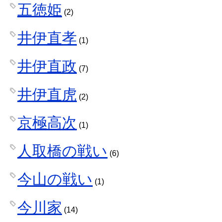
五徳姫
(2)
井伊直孝
(1)
井伊直政
(7)
井伊直虎
(2)
京極高次
(1)
人取橋の戦い
(6)
今山の戦い
(1)
今川家
(14)