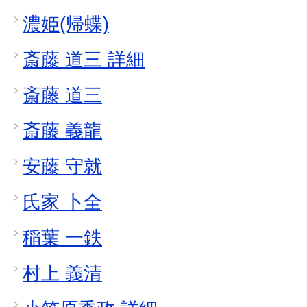
濃姫(帰蝶)
斎藤 道三 詳細
斎藤 道三
斎藤 義龍
安藤 守就
氏家 卜全
稲葉 一鉄
村上 義清