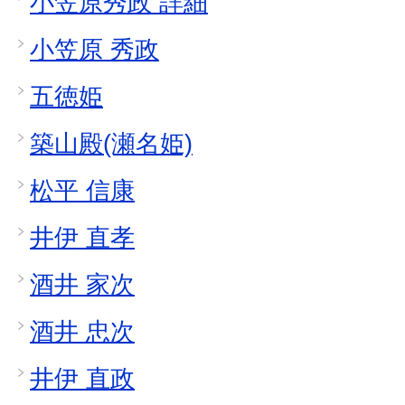
小笠原秀政 詳細
小笠原 秀政
五徳姫
築山殿(瀬名姫)
松平 信康
井伊 直孝
酒井 家次
酒井 忠次
井伊 直政