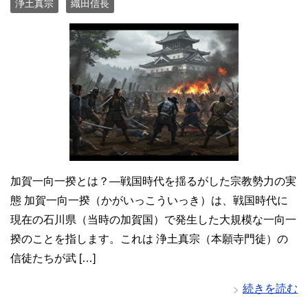
浄土真宗
織田信長
加賀一向一揆とは？—戦国時代を揺るがした宗教勢力の実
態 加賀一向一揆（かがいっこういっき）は、戦国時代に
現在の石川県（当時の加賀国）で発生した大規模な一向一
揆のことを指します。これは 浄土真宗（本願寺門徒）の
信徒たちが武 […]
続きを読む