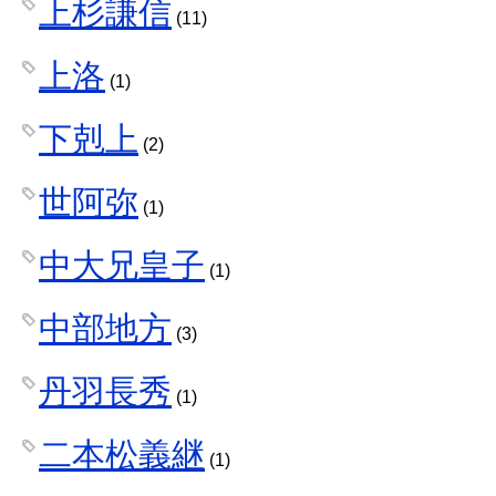
上杉謙信
(11)
上洛
(1)
下剋上
(2)
世阿弥
(1)
中大兄皇子
(1)
中部地方
(3)
丹羽長秀
(1)
二本松義継
(1)