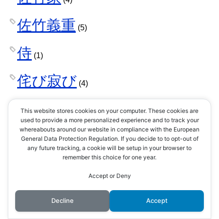
佐竹義重
(5)
侍
(1)
侘び寂び
(4)
供花
(1)
This website stores cookies on your computer. These cookies are
used to provide a more personalized experience and to track your
whereabouts around our website in compliance with the European
保科正之
(2)
General Data Protection Regulation. If you decide to to opt-out of
any future tracking, a cookie will be setup in your browser to
remember this choice for one year.
信濃国
(1)
Accept or Deny
倭寇
(3)
Decline
Accept