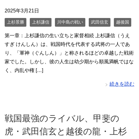
2025年3月21日
上杉景勝
上杉謙信
川中島の戦い
武田信玄
越後国
第一章：上杉謙信の生い立ちと家督相続 上杉謙信（うえ
すぎ けんしん）は、戦国時代を代表する武将の一人であ
り、「軍神（ぐんしん）」と称されるほどの卓越した戦術
家でした。しかし、彼の人生は幼少期から順風満帆ではな
く、内乱や権 […]
続きを読む
戦国最強のライバル、甲斐の
虎・武田信玄と越後の龍・上杉