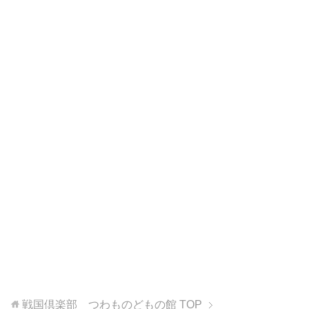
戦国倶楽部 つわものどもの館
TOP