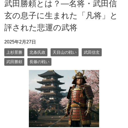
武田勝頼とは？—名将・武田信
玄の息子に生まれた「凡将」と
評された悲運の武将
2025年2月27日
上杉景勝
北条氏政
天目山の戦い
武田信玄
武田勝頼
長篠の戦い