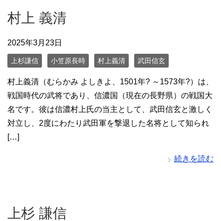
村上 義清
2025年3月23日
上杉謙信
小笠原長時
村上義清
武田信玄
村上義清（むらかみ よしきよ、1501年? ～1573年?）は、
戦国時代の武将であり、信濃国（現在の長野県）の戦国大
名です。彼は信濃村上氏の当主として、武田信玄と激しく
対立し、2度にわたり武田軍を撃退した名将として知られ
[…]
続きを読む
上杉 謙信