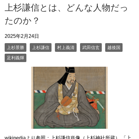
上杉謙信とは、どんな人物だっ
たのか？
2025年2月24日
上杉景勝
上杉謙信
村上義清
武田信玄
越後国
足利義輝
wikipediaより参照：上杉謙信肖像（上杉神社所蔵） 「上