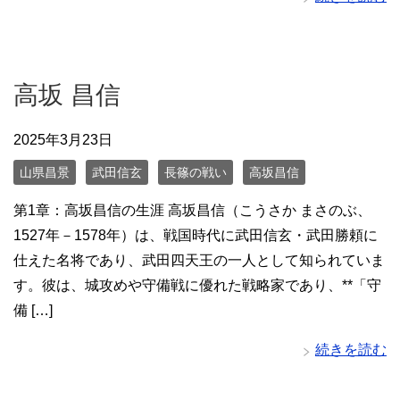
高坂 昌信
2025年3月23日
山県昌景
武田信玄
長篠の戦い
高坂昌信
第1章：高坂昌信の生涯 高坂昌信（こうさか まさのぶ、
1527年－1578年）は、戦国時代に武田信玄・武田勝頼に
仕えた名将であり、武田四天王の一人として知られていま
す。彼は、城攻めや守備戦に優れた戦略家であり、**「守
備 […]
続きを読む