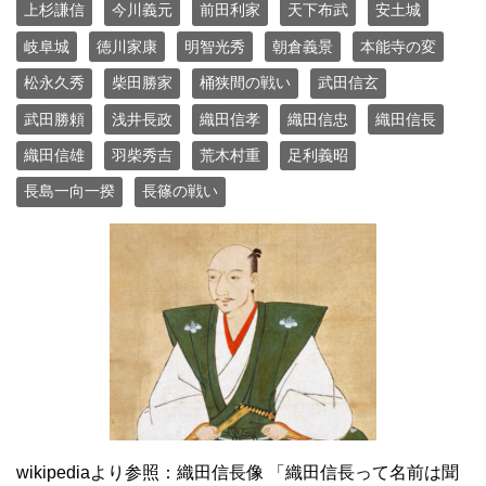
上杉謙信
今川義元
前田利家
天下布武
安土城
岐阜城
徳川家康
明智光秀
朝倉義景
本能寺の変
松永久秀
柴田勝家
桶狭間の戦い
武田信玄
武田勝頼
浅井長政
織田信孝
織田信忠
織田信長
織田信雄
羽柴秀吉
荒木村重
足利義昭
長島一向一揆
長篠の戦い
wikipediaより参照：織田信長像 「織田信長って名前は聞