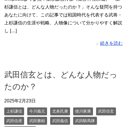
杉謙信とは、どんな人物だったのか？」そんな疑問を持つ
あなたに向けて、この記事では戦国時代を代表する武将・
上杉謙信の生涯や戦略、人物像について分かりやすく解説
し […]
続きを読む
武田信玄とは、どんな人物だっ
たのか？
2025年2月23日
上杉謙信
今川義元
北条氏康
徳川家康
武田信玄
武田信虎
武田勝頼
武田義信
武田騎馬隊