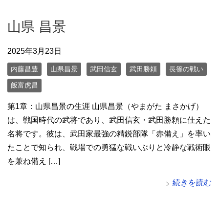
山県 昌景
2025年3月23日
内藤昌豊
山県昌景
武田信玄
武田勝頼
長篠の戦い
飯富虎昌
第1章：山県昌景の生涯 山県昌景（やまがた まさかげ）
は、戦国時代の武将であり、武田信玄・武田勝頼に仕えた
名将です。彼は、武田家最強の精鋭部隊「赤備え」を率い
たことで知られ、戦場での勇猛な戦いぶりと冷静な戦術眼
を兼ね備え […]
続きを読む