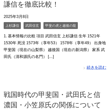
謙信を徹底比較！
2025年3月8日
上杉謙信
武田信玄
甲斐の虎と越後の龍
1. 基本情報の比較 項目 武田信玄 上杉謙信 生年 1521年
1530年 死没 1573年（享年53） 1578年（享年49） 出身地
甲斐国（現在の山梨県） 越後国（現在の新潟県） 家系 武
田氏（清和源氏の名門） […]
続きを読む
戦国時代の甲斐国・武田氏と信
濃国・小笠原氏の関係について