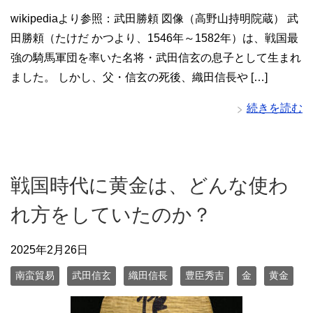
wikipediaより参照：武田勝頼 図像（高野山持明院蔵） 武
田勝頼（たけだ かつより、1546年～1582年）は、戦国最
強の騎馬軍団を率いた名将・武田信玄の息子として生まれ
ました。 しかし、父・信玄の死後、織田信長や […]
続きを読む
戦国時代に黄金は、どんな使わ
れ方をしていたのか？
2025年2月26日
南蛮貿易
武田信玄
織田信長
豊臣秀吉
金
黄金