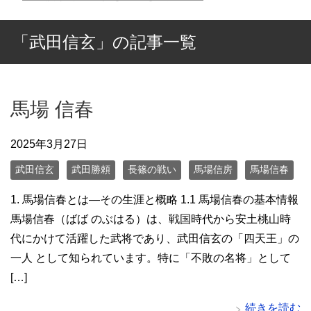
「武田信玄」の記事一覧
馬場 信春
2025年3月27日
武田信玄
武田勝頼
長篠の戦い
馬場信房
馬場信春
1. 馬場信春とは—その生涯と概略 1.1 馬場信春の基本情報
馬場信春（ばば のぶはる）は、戦国時代から安土桃山時
代にかけて活躍した武将であり、武田信玄の「四天王」の
一人 として知られています。特に「不敗の名将」として
[…]
続きを読む