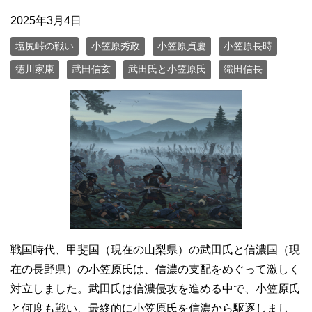
2025年3月4日
塩尻峠の戦い
小笠原秀政
小笠原貞慶
小笠原長時
徳川家康
武田信玄
武田氏と小笠原氏
織田信長
戦国時代、甲斐国（現在の山梨県）の武田氏と信濃国（現
在の長野県）の小笠原氏は、信濃の支配をめぐって激しく
対立しました。武田氏は信濃侵攻を進める中で、小笠原氏
と何度も戦い、最終的に小笠原氏を信濃から駆逐しまし