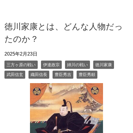
徳川家康とは、どんな人物だっ
たのか？
2025年2月23日
三方ヶ原の戦い
伊達政宗
姉川の戦い
徳川家康
武田信玄
織田信長
豊臣秀吉
豊臣秀頼