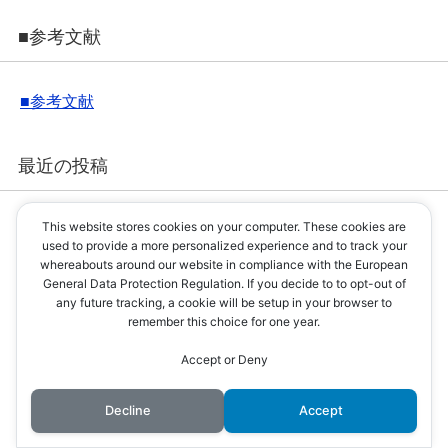
■参考文献
■参考文献
最近の投稿
This website stores cookies on your computer. These cookies are
最上 義光
used to provide a more personalized experience and to track your
whereabouts around our website in compliance with the European
霞城
General Data Protection Regulation. If you decide to to opt-out of
any future tracking, a cookie will be setup in your browser to
remember this choice for one year.
合戦後に行った首実検とは、何
Accept or Deny
か？詳細解説
Decline
Accept
徳川家康は、なぜ天下を取るこ