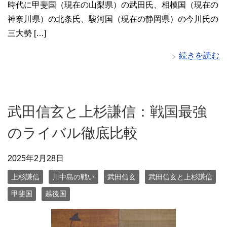
時代に甲斐国（現在の山梨県）の武田氏、相模国（現在の
神奈川県）の北条氏、駿河国（現在の静岡県）の今川氏の
三大勢 […]
続きを読む
武田信玄と上杉謙信：戦国最強
のライバル徹底比較
2025年2月28日
上杉謙信
川中島の戦い
武田信玄
武田信玄と上杉謙信
甲斐国
越後国