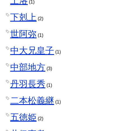
上洛
(1)
下剋上
(2)
世阿弥
(1)
中大兄皇子
(1)
中部地方
(3)
丹羽長秀
(1)
二本松義継
(1)
五徳姫
(2)