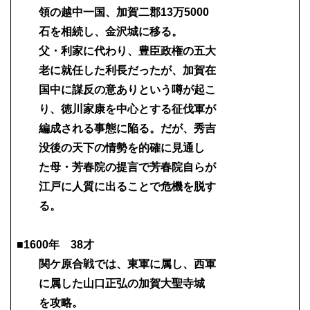
領の越中一国、加賀二郡13万5000
石を相続し、金沢城に移る。
父・利家に代わり、豊臣政権の五大
老に就任した利長だったが、加賀在
国中に謀反の意ありという噂が起こ
り、徳川家康を中心とする征伐軍が
編成される事態に陥る。だが、秀吉
没後の天下の情勢を的確に見通し
た母・芳春院の提言で芳春院自らが
江戸に人質に出ることで危機を脱す
る。
■1600年 38才
関ケ原合戦では、東軍に属し、西軍
に属した山口正弘の加賀大聖寺城
を攻略。