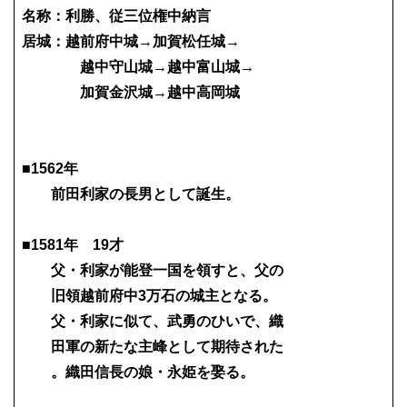
名称：利勝、従三位権中納言
居城：越前府中城→加賀松任城→
越中守山城→越中富山城→
加賀金沢城→越中高岡城
■1562年
前田利家の長男として誕生。
■1581年 19才
父・利家が能登一国を領すと、父の
旧領越前府中3万石の城主となる。
父・利家に似て、武勇のひいで、織
田軍の新たな主峰として期待された
。織田信長の娘・永姫を娶る。