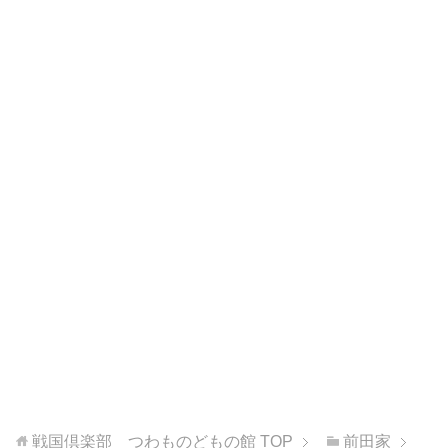
戦国倶楽部 つわものどもの館
TOP
前田家