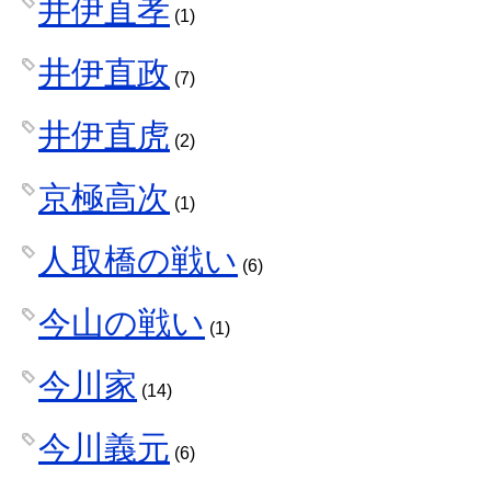
井伊直孝
(1)
井伊直政
(7)
井伊直虎
(2)
京極高次
(1)
人取橋の戦い
(6)
今山の戦い
(1)
今川家
(14)
今川義元
(6)