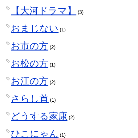
【大河ドラマ】
(3)
おまじない
(1)
お市の方
(2)
お松の方
(1)
お江の方
(2)
さらし首
(1)
どうする家康
(2)
ひこにゃん
(1)