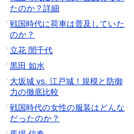
たのか？詳細
戦国時代に荷車は普及していた
のか？
立花 誾千代
黒田 如水
大坂城 vs. 江戸城！規模と防御
力の徹底比較
戦国時代の女性の服装はどんな
だったのか？
馬場 信春