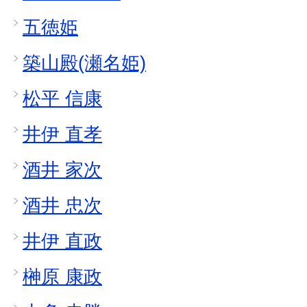
五徳姫
築山殿(瀬名姫)
松平 信康
井伊 直孝
酒井 家次
酒井 忠次
井伊 直政
榊原 康政