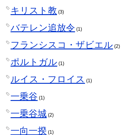
キリスト教
(3)
バテレン追放令
(1)
フランシスコ・ザビエル
(2)
ポルトガル
(1)
ルイス・フロイス
(1)
一乗谷
(1)
一乗谷城
(2)
一向一揆
(1)