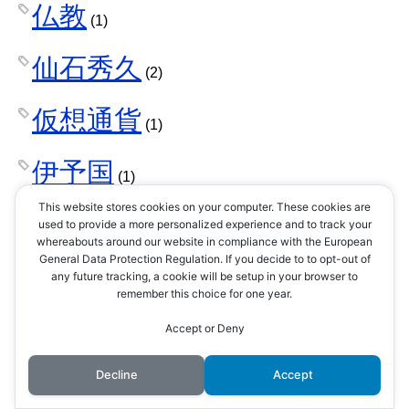
仏教
(1)
仙石秀久
(2)
仮想通貨
(1)
伊予国
(1)
This website stores cookies on your computer. These cookies are
伊東家
used to provide a more personalized experience and to track your
(1)
whereabouts around our website in compliance with the European
General Data Protection Regulation. If you decide to to opt-out of
伊賀
any future tracking, a cookie will be setup in your browser to
(1)
remember this choice for one year.
伊賀忍者
Accept or Deny
(2)
伊達家
Decline
Accept
(30)