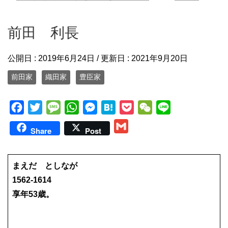
前田 利長
公開日 :
2019年6月24日
/ 更新日 :
2021年9月20日
前田家
織田家
豊臣家
F
T
M
W
M
H
P
W
L
a
w
e
h
e
a
o
e
i
G
Share
Post
c
i
s
a
s
t
c
C
n
m
e
t
s
t
s
e
k
h
e
a
b
t
a
s
e
n
e
a
まえだ としなが
i
o
e
g
A
n
a
t
t
1562-1614
l
o
r
e
p
g
享年53歳。
k
p
e
r