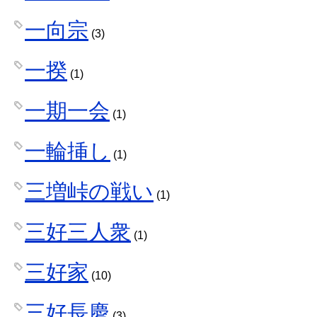
一向宗
(3)
一揆
(1)
一期一会
(1)
一輪挿し
(1)
三増峠の戦い
(1)
三好三人衆
(1)
三好家
(10)
三好長慶
(3)