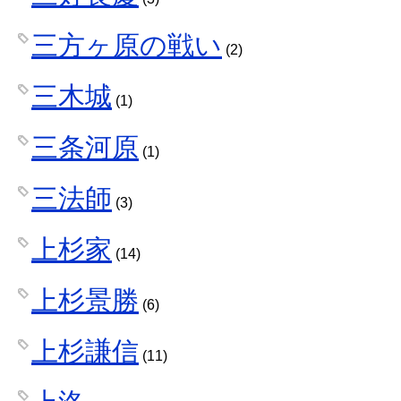
三方ヶ原の戦い
(2)
三木城
(1)
三条河原
(1)
三法師
(3)
上杉家
(14)
上杉景勝
(6)
上杉謙信
(11)