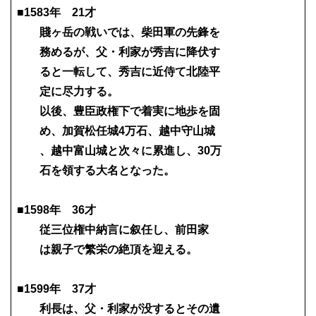
■1583年 21才
賤ヶ岳の戦いでは、柴田軍の先鋒を
務めるが、父・利家が秀吉に降伏す
ると一転して、秀吉に近侍て北陸平
定に尽力する。
以後、豊臣政権下で着実に地歩を固
め、加賀松任城4万石、越中守山城
、越中富山城と次々に累進し、30万
石を領する大名となった。
■1598年 36才
従三位権中納言に叙任し、前田家
は親子で繁栄の絶頂を迎える。
■1599年 37才
利長は、父・利家が没するとその遺