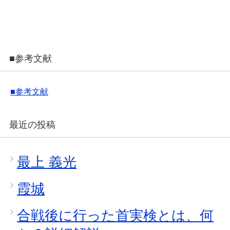
■参考文献
■参考文献
最近の投稿
最上 義光
霞城
合戦後に行った首実検とは、何