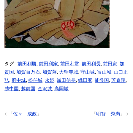
タグ :
前田利勝
,
前田利家
,
前田利常
,
前田利長
,
前田家
,
加
賀国
,
加賀百万石
,
加賀藩
,
大聖寺城
,
守山城
,
富山城
,
山口正
弘
,
府中城
,
松任城
,
永姫
,
織田信長
,
織田家
,
能登国
,
芳春院
,
越中国
,
越前国
,
金沢城
,
高岡城
「
佐々 成政
」
「
明智 秀満
」