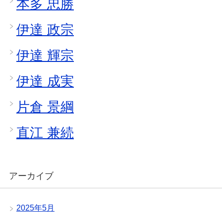
本多 忠勝
伊達 政宗
伊達 輝宗
伊達 成実
片倉 景綱
直江 兼続
アーカイブ
2025年5月