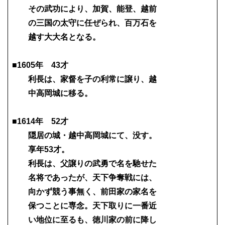
その武功により、加賀、能登、越前
の三国の太守に任ぜられ、百万石を
越す大大名となる。
■1605年 43才
利長は、家督を子の利常に譲り、越
中高岡城に移る。
■1614年 52才
隠居の城・越中高岡城にて、没す。
享年53才。
利長は、父譲りの武勇で名を馳せた
名将であったが、天下争奪戦には、
向かず競う事無く、前田家の家名を
保つことに専念。天下取りに一番近
い地位に至るも、徳川家の前に降し