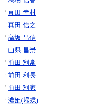
真田 幸村
真田 信之
高坂 昌信
山県 昌景
前田 利常
前田 利長
前田 利家
濃姫(帰蝶)