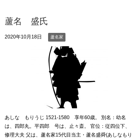
蘆名 盛氏
2020年10月18日
蘆名家
あしな もりうじ 1521-1580 享年60歳。 別名：幼名
は、四郎丸。平四郎 号は、止々斎。 官位：従四位下、
修理大夫 父は、蘆名家15代目当主・蘆名盛舜(あしなもり