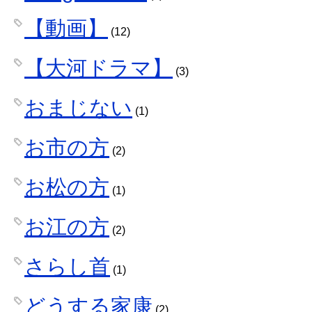
【動画】
(12)
【大河ドラマ】
(3)
おまじない
(1)
お市の方
(2)
お松の方
(1)
お江の方
(2)
さらし首
(1)
どうする家康
(2)