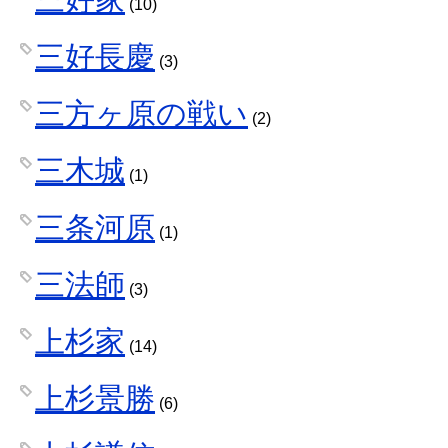
(10)
三好長慶
(3)
三方ヶ原の戦い
(2)
三木城
(1)
三条河原
(1)
三法師
(3)
上杉家
(14)
上杉景勝
(6)