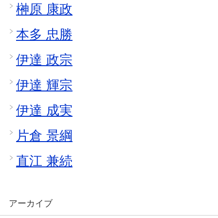
榊原 康政
本多 忠勝
伊達 政宗
伊達 輝宗
伊達 成実
片倉 景綱
直江 兼続
アーカイブ