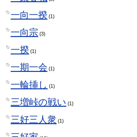
一向一揆
(1)
一向宗
(3)
一揆
(1)
一期一会
(1)
一輪挿し
(1)
三増峠の戦い
(1)
三好三人衆
(1)
三好家