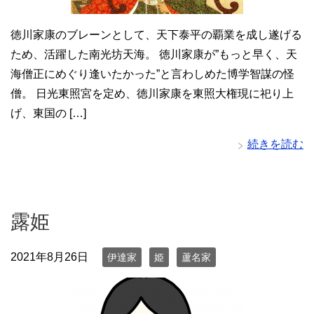
徳川家康のブレーンとして、天下泰平の覇業を成し遂げる
ため、活躍した南光坊天海。 徳川家康が”もっと早く、天
海僧正にめぐり逢いたかった”と言わしめた博学智謀の怪
僧。 日光東照宮を定め、徳川家康を東照大権現に祀り上
げ、東国の […]
続きを読む
露姫
2021年8月26日
伊達家
姫
蘆名家