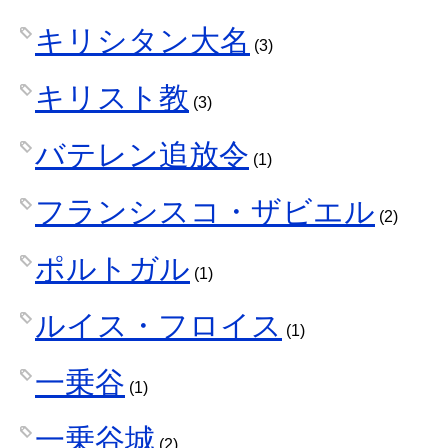
キリシタン大名
(3)
キリスト教
(3)
バテレン追放令
(1)
フランシスコ・ザビエル
(2)
ポルトガル
(1)
ルイス・フロイス
(1)
一乗谷
(1)
一乗谷城
(2)