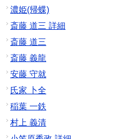
濃姫(帰蝶)
斎藤 道三 詳細
斎藤 道三
斎藤 義龍
安藤 守就
氏家 卜全
稲葉 一鉄
村上 義清
小笠原秀政 詳細