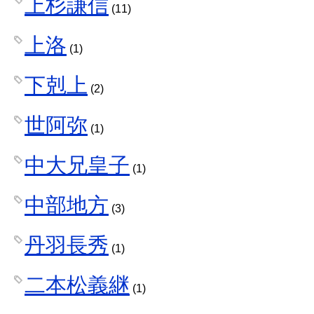
上杉謙信
(11)
上洛
(1)
下剋上
(2)
世阿弥
(1)
中大兄皇子
(1)
中部地方
(3)
丹羽長秀
(1)
二本松義継
(1)