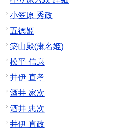
小笠原 秀政
五徳姫
築山殿(瀬名姫)
松平 信康
井伊 直孝
酒井 家次
酒井 忠次
井伊 直政