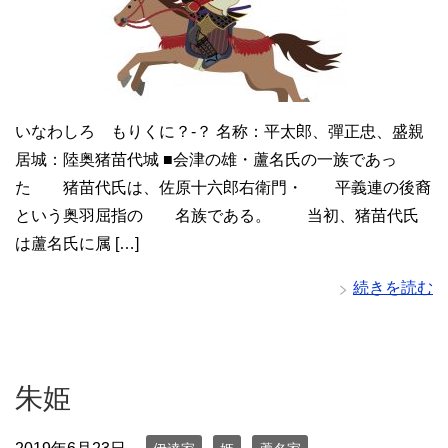
いなわしろ もりくに？-？ 名称：平太郎、彈正忠、盛親
居城：陸奥猪苗代城 ■会津の雄・蘆名氏の一族であっ
た 猪苗代氏は、佐原十六郎右衛門・ 平義連の後裔
という奥羽屈指の 名族である。 当初、猪苗代氏
は蘆名氏に属 […]
続きを読む
朱姫