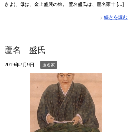
きよ)、母は、金上盛興の娘。 蘆名盛氏は、蘆名家十 […]
続きを読む
蘆名 盛氏
2019年7月9日
蘆名家