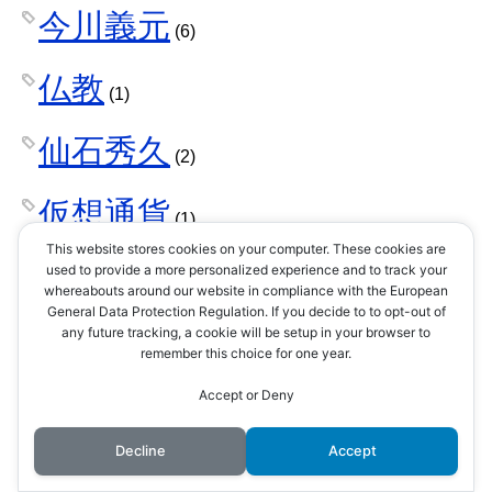
今川義元
(6)
仏教
(1)
仙石秀久
(2)
仮想通貨
(1)
This website stores cookies on your computer. These cookies are
伊予国
used to provide a more personalized experience and to track your
(1)
whereabouts around our website in compliance with the European
General Data Protection Regulation. If you decide to to opt-out of
伊東家
any future tracking, a cookie will be setup in your browser to
(1)
remember this choice for one year.
伊賀
Accept or Deny
(1)
Decline
Accept
伊賀忍者
(2)