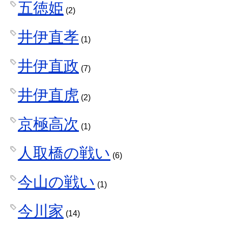
五徳姫
(2)
井伊直孝
(1)
井伊直政
(7)
井伊直虎
(2)
京極高次
(1)
人取橋の戦い
(6)
今山の戦い
(1)
今川家
(14)