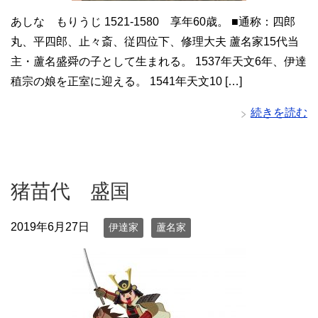
あしな もりうじ 1521-1580 享年60歳。 ■通称：四郎
丸、平四郎、止々斎、従四位下、修理大夫 蘆名家15代当
主・蘆名盛舜の子として生まれる。 1537年天文6年、伊達
稙宗の娘を正室に迎える。 1541年天文10 […]
続きを読む
猪苗代 盛国
2019年6月27日
伊達家
蘆名家