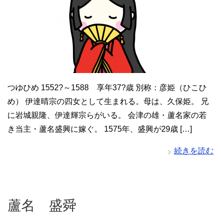
つゆひめ 1552?～1588 享年37?歳 別称：彦姫（ひこひ
め） 伊達晴宗の四女として生まれる。母は、久保姫。 兄
に岩城親隆、伊達輝宗らがいる。 会津の雄・蘆名家の若
き当主・蘆名盛興に嫁ぐ。 1575年、盛興が29歳 […]
続きを読む
蘆名 盛舜