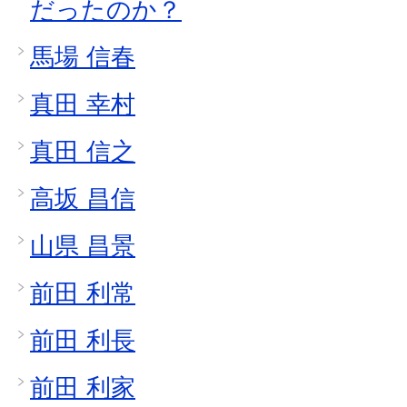
だったのか？
馬場 信春
真田 幸村
真田 信之
高坂 昌信
山県 昌景
前田 利常
前田 利長
前田 利家