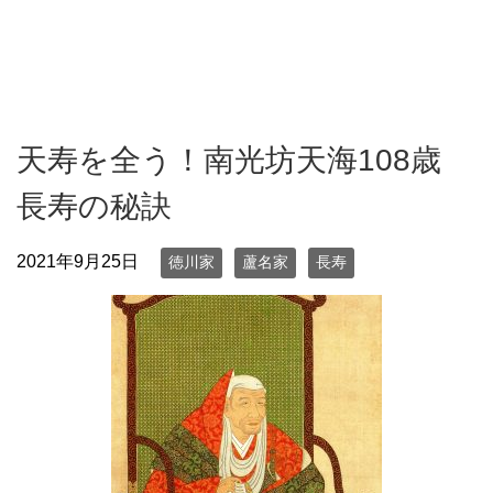
天寿を全う！南光坊天海108歳
長寿の秘訣
2021年9月25日
徳川家
蘆名家
長寿