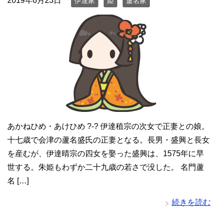
2019年6月23日
伊達家
姫
蘆名家
あかねひめ・あけひめ ?-? 伊達稙宗の次女で正妻との娘。
十七歳で会津の蘆名盛氏の正妻となる。長男・盛興と長女
を産むが、伊達晴宗の四女を娶った盛興は、1575年に早
世する。朱姫もわずか二十九歳の若さで没した。 名門蘆
名 […]
続きを読む