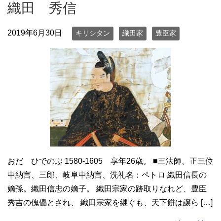
織田 秀信
2019年6月30日
キリシタン
織田家
豊臣家
おだ ひでのぶ 1580-1605 享年26歳。 ■三法師、正三位
中納言、三郎、岐阜中納言、洗礼名：ペトロ 織田信長の
嫡孫。織田信忠の嫡子。 織田宗家の跡取りなれど、豊臣
秀吉の傀儡とされ、 織田宗家を継ぐも、天下餅は譲ら […]