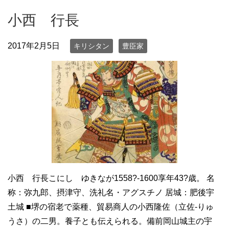
小西 行長
2017年2月5日
キリシタン
豊臣家
小西 行長こにし ゆきなが1558?-1600享年43?歳。 名
称：弥九郎、摂津守、洗礼名・アグスチノ 居城：肥後宇
土城 ■堺の宿老で薬種、貿易商人の小西隆佐（立佐-りゅ
うさ）の二男。養子とも伝えられる。備前岡山城主の宇