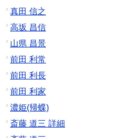
真田 信之
高坂 昌信
山県 昌景
前田 利常
前田 利長
前田 利家
濃姫(帰蝶)
斎藤 道三 詳細