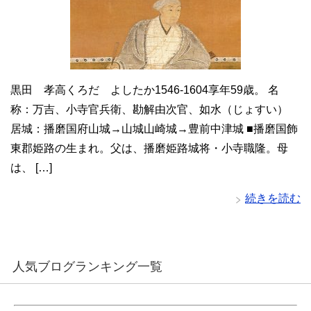
黒田 孝高くろだ よしたか1546-1604享年59歳。 名
称：万吉、小寺官兵衛、勘解由次官、如水（じょすい）
居城：播磨国府山城→山城山崎城→豊前中津城 ■播磨国飾
東郡姫路の生まれ。父は、播磨姫路城将・小寺職隆。母
は、 […]
続きを読む
人気ブログランキング一覧