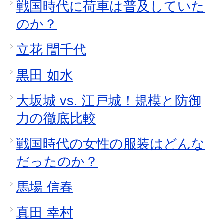
戦国時代に荷車は普及していた
のか？
立花 誾千代
黒田 如水
大坂城 vs. 江戸城！規模と防御
力の徹底比較
戦国時代の女性の服装はどんな
だったのか？
馬場 信春
真田 幸村