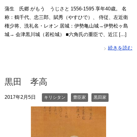
蒲生 氏郷 がもう うじさと 1556-1595 享年40歳。 名
称：鶴千代、忠三郎、賦秀（やすひで）、 侍従、左近衛
権少将、洗礼名・レオン 居城：伊勢亀山城→伊勢松ヶ島
城→ 会津黒川城（若松城） ■六角氏の重臣で、近江 […]
続きを読む
黒田 孝高
2017年2月5日
キリシタン
豊臣家
黒田家