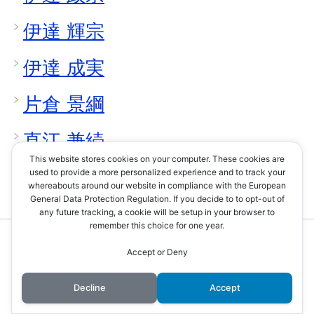
伊達 輝宗
伊達 成実
片倉 景綱
直江 兼続
This website stores cookies on your computer. These cookies are
used to provide a more personalized experience and to track your
whereabouts around our website in compliance with the European
General Data Protection Regulation. If you decide to to opt-out of
アーカイブ
any future tracking, a cookie will be setup in your browser to
remember this choice for one year.
2025年5月
Accept or Deny
2025年3月
Decline
Accept
2025年2月