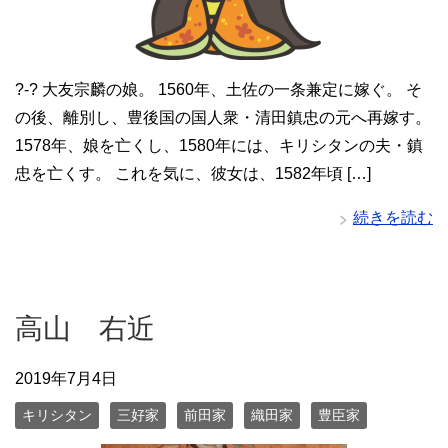
?-? 大友宗麟の娘。 1560年、土佐の一条兼定に嫁ぐ。 そ
の後、離別し、豊後国の国人衆・清田鎮忠の元へ再嫁す。
1578年、娘を亡くし、1580年には、キリシタンの夫・鎮
忠を亡くす。 これを気に、彼女は、1582年頃 […]
続きを読む
高山 右近
2019年7月4日
キリシタン
三好家
前田家
織田家
豊臣家