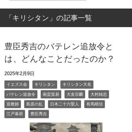
「キリシタン」の記事一覧
豊臣秀吉のバテレン追放令と
は、どんなことだったのか？
2025年2月9日
イエズス会
キリシタン
キリシタン大名
バテレン追放令
南蛮貿易
大友宗麟
大村純忠
宣教師
島原の乱
日本二十六聖人
有馬晴信
江戸幕府
豊臣秀吉