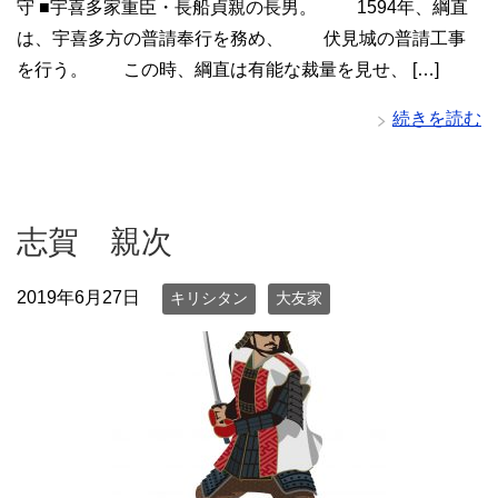
守 ■宇喜多家重臣・長船貞親の長男。 1594年、綱直
は、宇喜多方の普請奉行を務め、 伏見城の普請工事
を行う。 この時、綱直は有能な裁量を見せ、 […]
続きを読む
志賀 親次
2019年6月27日
キリシタン
大友家