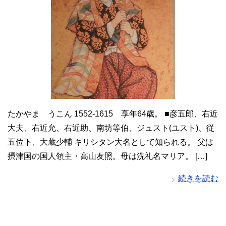
たかやま うこん 1552-1615 享年64歳。 ■彦五郎、右近
大夫、右近允、右近助、南坊等伯、ジュスト(ユスト)、従
五位下、大蔵少輔 キリシタン大名として知られる。 父は
摂津国の国人領主・高山友照。母は洗礼名マリア。 […]
続きを読む