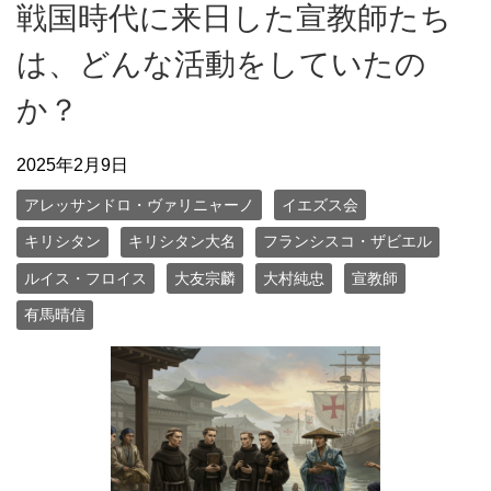
戦国時代に来日した宣教師たち
は、どんな活動をしていたの
か？
2025年2月9日
アレッサンドロ・ヴァリニャーノ
イエズス会
キリシタン
キリシタン大名
フランシスコ・ザビエル
ルイス・フロイス
大友宗麟
大村純忠
宣教師
有馬晴信