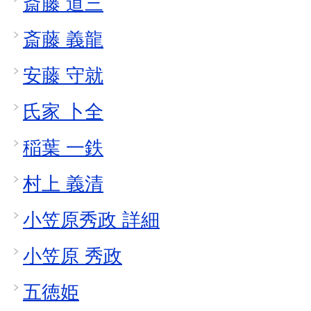
斎藤 道三
斎藤 義龍
安藤 守就
氏家 卜全
稲葉 一鉄
村上 義清
小笠原秀政 詳細
小笠原 秀政
五徳姫