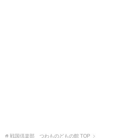
戦国倶楽部 つわものどもの館
TOP