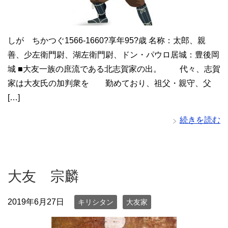
しが ちかつぐ1566-1660?享年95?歳 名称：太郎、親
善、少左衛門尉、湖左衛門尉、ドン・パウロ居城：豊後岡
城 ■大友一族の庶流である北志賀家の出。 代々、志賀
家は大友氏の加判衆を 勤めており、祖父・親守、父
[…]
続きを読む
大友 宗麟
2019年6月27日
キリシタン
大友家