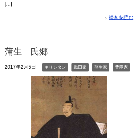
[…]
続きを読む
蒲生 氏郷
2017年2月5日
キリシタン
織田家
蒲生家
豊臣家