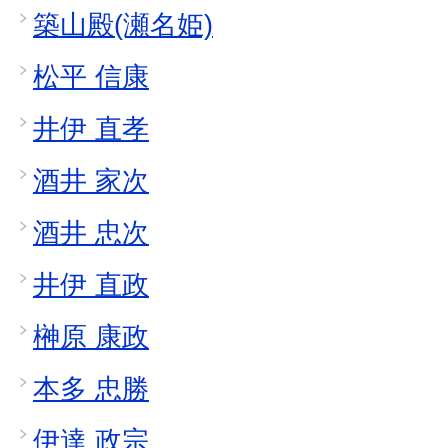
築山殿(瀬名姫)
松平 信康
井伊 直孝
酒井 家次
酒井 忠次
井伊 直政
榊原 康政
本多 忠勝
伊達 政宗