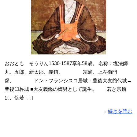
おおとも そうりん1530-1587享年58歳。 名称：塩法師
丸、五郎、新太郎、義鎮、 宗滴、上左衛門
督、 ドン・フランシスコ居城：豊後大友館代城→
豊後臼杵城 ■大友義鑑の嫡男として誕生。 若き宗麟
は、傍若 […]
続きを読む