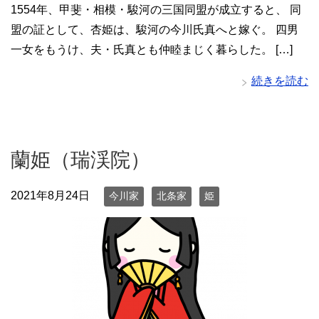
1554年、甲斐・相模・駿河の三国同盟が成立すると、 同
盟の証として、杏姫は、駿河の今川氏真へと嫁ぐ。 四男
一女をもうけ、夫・氏真とも仲睦まじく暮らした。 […]
続きを読む
蘭姫（瑞渓院）
2021年8月24日
今川家
北条家
姫