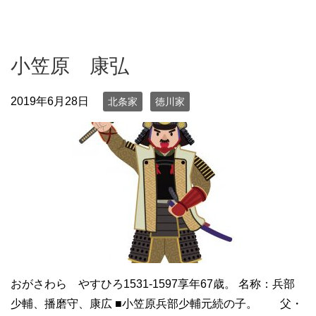
小笠原 康弘
2019年6月28日
北条家
徳川家
おがさわら やすひろ1531-1597享年67歳。 名称：兵部
少輔、播磨守、康広 ■小笠原兵部少輔元続の子。 父・