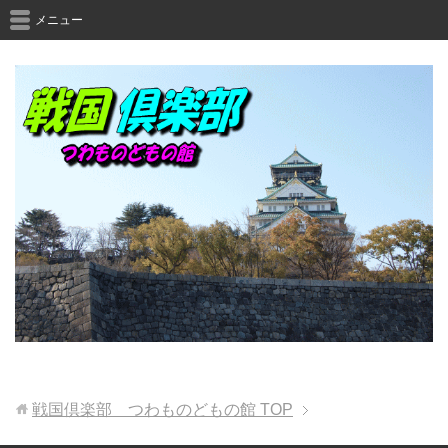
メニュー
戦国倶楽部 つわものどもの館
TOP