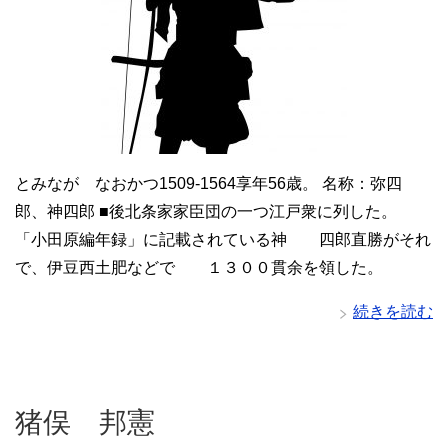
とみなが なおかつ1509-1564享年56歳。 名称：弥四
郎、神四郎 ■後北条家家臣団の一つ江戸衆に列した。
「小田原編年録」に記載されている神 四郎直勝がそれ
で、伊豆西土肥などで １３００貫余を領した。
続きを読む
猪俣 邦憲