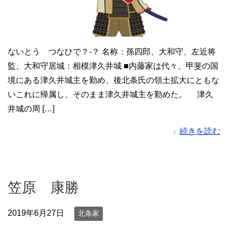
ないとう つなひで？-？ 名称：孫四郎、大和守、左近将
監、大和守居城：相模津久井城 ■内藤家は代々、甲斐の国
境にある津久井城主を勤め、後北条氏の領土拡大にともな
いこれに帰属し、そのまま津久井城主を勤めた。 津久
井城の周 […]
続きを読む
笠原 康勝
2019年6月27日
北条家