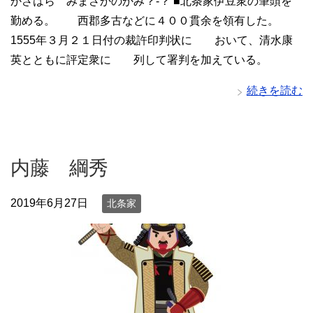
かさはら みまさかのかみ？-？ ■北条家伊豆衆の筆頭を
勤める。 西郡多古などに４００貫余を領有した。
1555年３月２１日付の裁許印判状に おいて、清水康
英とともに評定衆に 列して署判を加えている。
続きを読む
内藤 綱秀
2019年6月27日
北条家