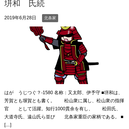
垪和 氏続
2019年6月28日
北条家
はが うじつぐ？-1580 名称：又太郎、伊予守 ■垪和は、
芳賀とも塀賀とも書く。 松山衆に属し、松山衆の指揮
官 として活躍。知行1000貫余を有し、 松田氏、
大道寺氏、遠山氏ら並び 北条家重臣の家柄である。 ■
[…]