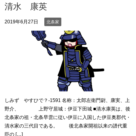
清水 康英
2019年6月27日
北条家
しみず やすひで？-1591 名称：太郎左衛門尉、康実、上
野介、 上野守居城：伊豆下田城 ■清水康英は、後
北条家の祖・北条早雲に従い伊豆に入国した伊豆奥郡代・
清水家の三代目である。 後北条家開祖以来の譜代重
臣の […]