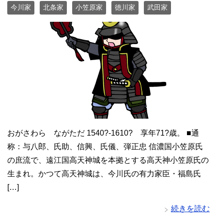
今川家
北条家
小笠原家
徳川家
武田家
おがさわら ながただ 1540?-1610? 享年71?歳。 ■通
称：与八郎、氏助、信興、氏儀、弾正忠 信濃国小笠原氏
の庶流で、遠江国高天神城を本拠とする高天神小笠原氏の
生まれ。かつて高天神城は、今川氏の有力家臣・福島氏
[…]
続きを読む