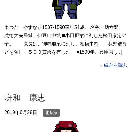
まつだ やすなが1537-1590享年54歳。 名称：助六郎、
兵衛大夫居城：伊豆山中城 ■小田原衆に列した松田康定の
子。 康長は、御馬廻衆に列し、相模中郡 荻野郷な
どを領し、５００貫余を有した。 ■1590年、豊臣秀 […]
続きを読む
垪和 康忠
2019年6月28日
北条家