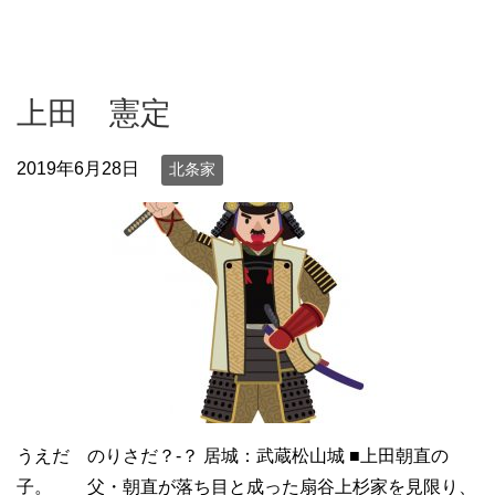
上田 憲定
2019年6月28日
北条家
うえだ のりさだ？-？ 居城：武蔵松山城 ■上田朝直の
子。 父・朝直が落ち目と成った扇谷上杉家を見限り、