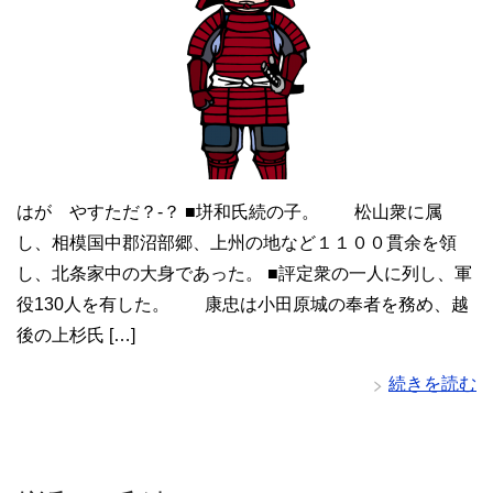
はが やすただ？-？ ■垪和氏続の子。 松山衆に属
し、相模国中郡沼部郷、上州の地など１１００貫余を領
し、北条家中の大身であった。 ■評定衆の一人に列し、軍
役130人を有した。 康忠は小田原城の奉者を務め、越
後の上杉氏 […]
続きを読む