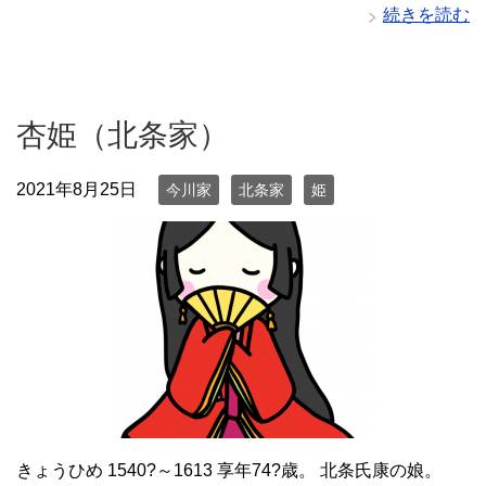
続きを読む
杏姫（北条家）
2021年8月25日
今川家
北条家
姫
きょうひめ 1540?～1613 享年74?歳。 北条氏康の娘。