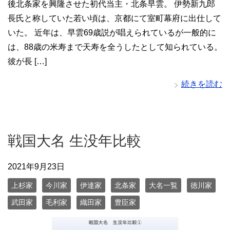
後北条家を興隆させた初代当主・北条早雲。 伊勢新九郎
長氏と称していた若い頃は、京都にて室町幕府に出仕して
いた。 近年は、早雲69歳説が唱えられているが一般的に
は、88歳の米寿まで天寿を全うしたとして知られている。
彼が長 […]
続きを読む
戦国大名 生没年比較
2021年9月23日
上杉家
今川家
伊達家
北条家
大名一覧
徳川家
武田家
毛利家
織田家
豊臣家