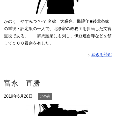
かのう やすみつ？-？ 名称：大膳亮、飛騨守 ■後北条家
の重役・評定衆の一人で、北条家の政務面を担当した文官
重役である。 御馬廻衆にも列し、伊豆連台寺などを領
して５００貫余を有した。
続きを読む
富永 直勝
2019年6月28日
北条家