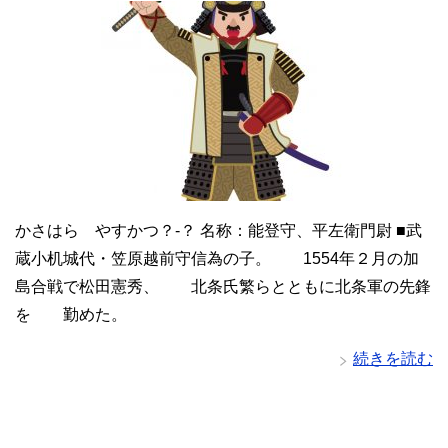
かさはら やすかつ？-？ 名称：能登守、平左衛門尉 ■武
蔵小机城代・笠原越前守信為の子。 1554年２月の加
島合戦で松田憲秀、 北条氏繁らとともに北条軍の先鋒
を 勤めた。
続きを読む