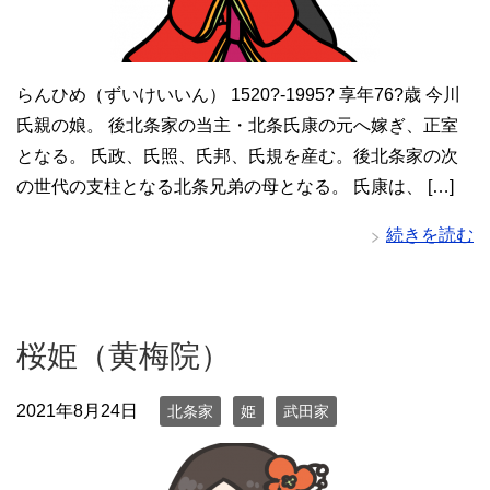
らんひめ（ずいけいいん） 1520?-1995? 享年76?歳 今川
氏親の娘。 後北条家の当主・北条氏康の元へ嫁ぎ、正室
となる。 氏政、氏照、氏邦、氏規を産む。後北条家の次
の世代の支柱となる北条兄弟の母となる。 氏康は、 […]
続きを読む
桜姫（黄梅院）
2021年8月24日
北条家
姫
武田家